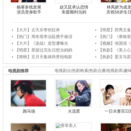
杨幂多线发展
赵又廷承认恋情
林凤娇为成
演员变身歌手
朱茵顺利当妈
庆祝58岁生
【大片】古天乐带伤狂奔
【明星】郑秀文备
【热门】周冬雨李治廷携手催泪
【热门】《香格里
【大片】《逆战》造型遭曝光
【视频】张国强《
【明星】景甜过完生日想当妈妈
【热剧】《美人心
【将映】五月天集体跨界拍电影
【热剧】姜文马苏
电视剧推荐
电视剧台
|
热剧检索
|
热剧点播
|
电视剧库
|
趣
跑马场
火流星
一日夫妻百日