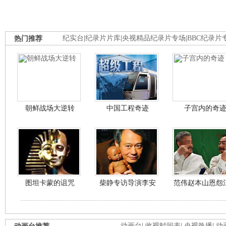
热门推荐
纪实台
|
纪录片片库
|
央视精品纪录片专场
|
BBC纪录片
朝鲜战场大逆转
中国工程奇迹
子宫内的奇
图坦卡蒙的诅咒
柴静专访导演李安
范伟赵本山恩怨
动画台
|
收视时间表
|
央视热播
|
动