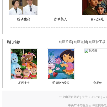
感动生命
香草美人
百花深处
热门推荐
动画片库
|
动画微博
|
动画梦工场
花园宝宝
爱探险的朵拉
燕尾侠
中央电视台网站
|
关于CCTV.com
|
人
中央广播电视总台 中国网络电