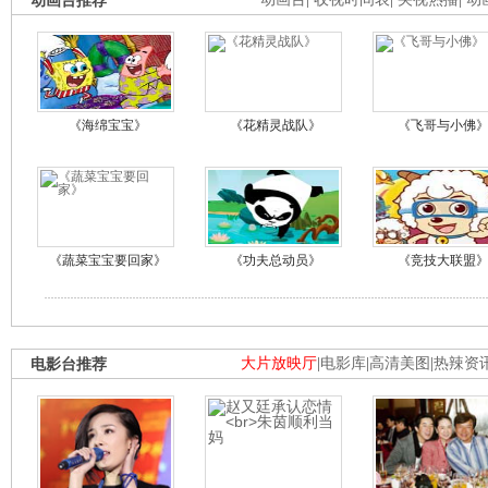
动画台推荐
《海绵宝宝》
《花精灵战队》
《飞哥与小佛
《蔬菜宝宝要回家》
《功夫总动员》
《竞技大联盟
电影台推荐
大片放映厅
|
电影库
|
高清美图
|
热辣资