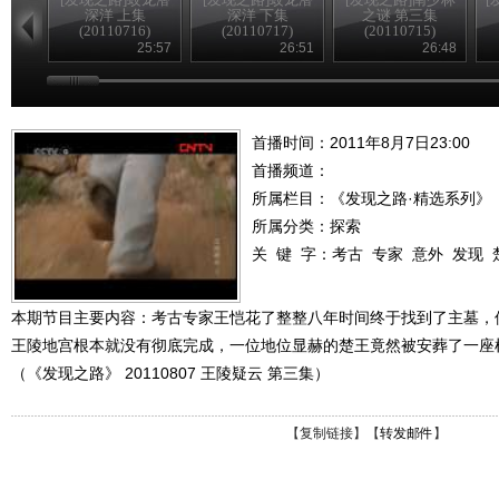
深洋 上集
深洋 下集
之谜 第三集
(20110716)
(20110717)
(20110715)
25:57
26:51
26:48
首播时间：2011年8月7日23:00
首播频道：
所属栏目：
《发现之路·精选系列》
所属分类：探索
关 键 字：
考古
专家
意外
发现
本期节目主要内容：考古专家王恺花了整整八年时间终于找到了主墓，
王陵地宫根本就没有彻底完成，一位地位显赫的楚王竟然被安葬了一座
（《发现之路》 20110807 王陵疑云 第三集）
【
复制链接
】【
转发邮件
】