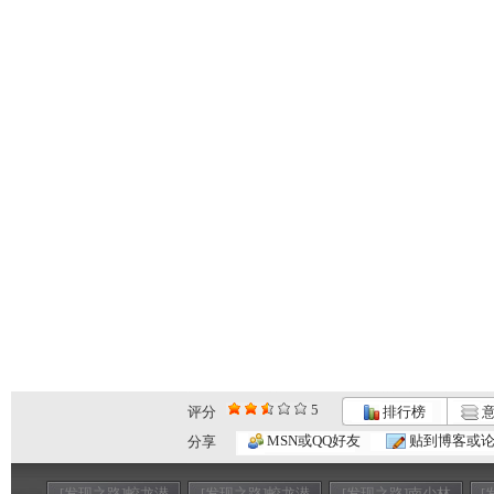
5
评分
排行榜
意
MSN或QQ好友
贴到博客或
分享
[发现之路]蛟龙潜
[发现之路]蛟龙潜
[发现之路]南少林
[