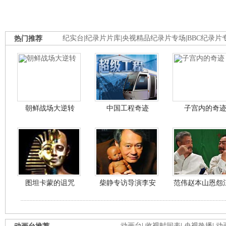
热门推荐
纪实台
|
纪录片片库
|
央视精品纪录片专场
|
BBC纪录片
朝鲜战场大逆转
中国工程奇迹
子宫内的奇
图坦卡蒙的诅咒
柴静专访导演李安
范伟赵本山恩怨
动画台
|
收视时间表
|
央视热播
|
动