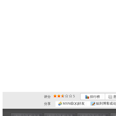
5
评分
排行榜
意
MSN或QQ好友
贴到博客或
分享
[发现之路]蛟龙潜
[发现之路]蛟龙潜
[发现之路]南少林
[