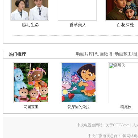
感动生命
香草美人
百花深处
热门推荐
动画片库
|
动画微博
|
动画梦工场
花园宝宝
爱探险的朵拉
燕尾侠
中央电视台网站
|
关于CCTV.com
|
人
中央广播电视总台 中国网络电