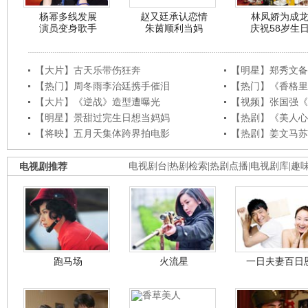
杨幂多线发展
赵又廷承认恋情
林凤娇为成
演员变身歌手
朱茵顺利当妈
庆祝58岁生
【大片】古天乐带伤狂奔
【明星】郑秀文备
【热门】周冬雨李治廷携手催泪
【热门】《香格里
【大片】《逆战》造型遭曝光
【视频】张国强《
【明星】景甜过完生日想当妈妈
【热剧】《美人心
【将映】五月天集体跨界拍电影
【热剧】姜文马苏
电视剧推荐
电视剧台
|
热剧检索
|
热剧点播
|
电视剧库
|
趣
跑马场
火流星
一日夫妻百日