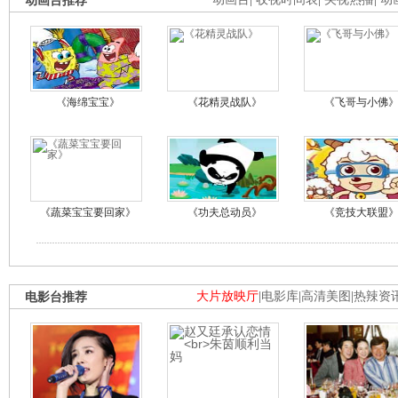
动画台推荐
《海绵宝宝》
《花精灵战队》
《飞哥与小佛
《蔬菜宝宝要回家》
《功夫总动员》
《竞技大联盟
电影台推荐
大片放映厅
|
电影库
|
高清美图
|
热辣资