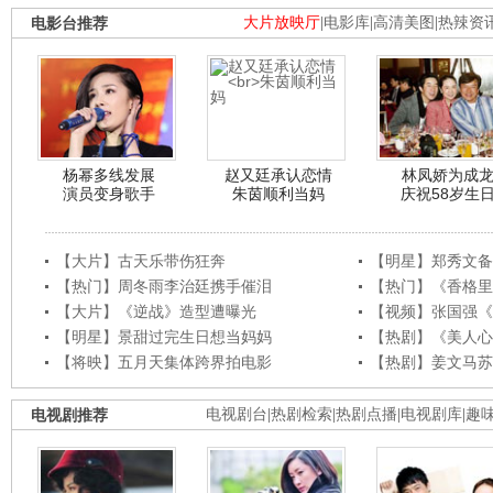
电影台推荐
大片放映厅
|
电影库
|
高清美图
|
热辣资
杨幂多线发展
赵又廷承认恋情
林凤娇为成
演员变身歌手
朱茵顺利当妈
庆祝58岁生
【大片】古天乐带伤狂奔
【明星】郑秀文备
【热门】周冬雨李治廷携手催泪
【热门】《香格里
【大片】《逆战》造型遭曝光
【视频】张国强《
【明星】景甜过完生日想当妈妈
【热剧】《美人心
【将映】五月天集体跨界拍电影
【热剧】姜文马苏
电视剧推荐
电视剧台
|
热剧检索
|
热剧点播
|
电视剧库
|
趣