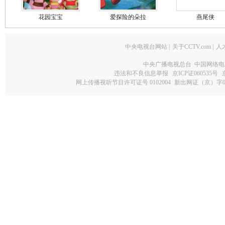
花园宝宝
爱探险的朵拉
燕尾侠
中央电视台网站
|
关于CCTV.com
|
人
中央广播电视总台 中国网络电
违法和不良信息举报
京ICP证060535号
网上传播视听节目许可证号 0102004
新出网证（京）字0