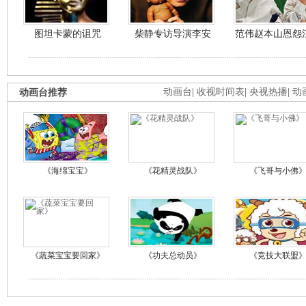
图坦卡蒙的诅咒
柴静专访导演李安
范伟赵本山恩怨
动画台推荐
动画台
|
收视时间表
|
央视热播
|
动
《海绵宝宝》
《花精灵战队》
《飞哥与小佛
《蔬菜宝宝要回家》
《功夫总动员》
《竞技大联盟