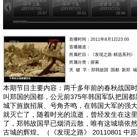
深洋 上集
深洋 下集
之谜 第三集
(20110716)
(20110717)
(20110715)
25:57
26:51
26:48
首播时间：2011年8月1日23:00
首播频道：
所属栏目：
《发现之路·精选系列》
所属分类：探索
关 键 字：
郑韩故国
国都
新郑
城
本期节目主要内容：两千多年前的春秋战国
叫郑国的国都，公元前375年韩国军队把国
城下旌旗招展、号角齐鸣，在韩国大军的强
就灭亡了，随着时光的流逝，曾经发生在这
了，郑韩故国早已烟消云散，唯有这城墙依
古城的辉煌。（《发现之路》 20110801 中