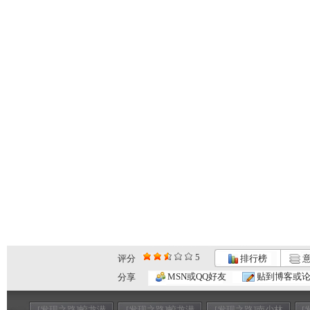
5
评分
排行榜
意
MSN或QQ好友
贴到博客或
分享
[发现之路]蛟龙潜
[发现之路]蛟龙潜
[发现之路]南少林
[