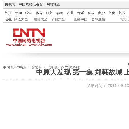
央视网
|
中国网络电视台
|
网站地图
首页
新闻
经济
体育
综艺
春晚
戏曲
音乐
科教
青少
文化
艺术
电视
频道大全
栏目大全
节目大全
直播中国
赛事直播
网络
中国网络电视台
>
纪实台
>
《发现之路·精选系列》
中原大发现 第一集 郑韩故城 上[发
发布时间：
2011-09-13