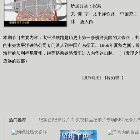
所属分类：探索
关 键 字：
太平洋铁路
中国劳工
脉
唐人街
本期节目主要内容：太平洋铁路是历史上第一条横跨美国的大铁路，由
的中央太平洋铁路公司专门派人到中国广东招工。1865年夏秋之间，
海岸的加利福尼亚州，继而搭乘铁路货车进入内华达山脉。（《发现之路》 2
遥远的西部）
【
复制链接
】【
转发邮件
】
热门推荐
纪实台
|
纪录片片库
|
央视精品纪录片专场
|
BBC纪录片