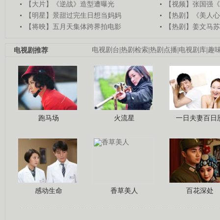
【大片】《逆战》造型遭曝光
【视频】张国强《
【明星】景甜过完生日想当妈妈
【热剧】《美人心
【将映】五月天集体跨界拍电影
【热剧】姜文马苏
电视剧推荐
电视剧台
|
热剧检索
|
热剧点播
|
电视剧库
|
趣
跑马场
火流星
一日夫妻百日
感动生命
香草美人
百花深处