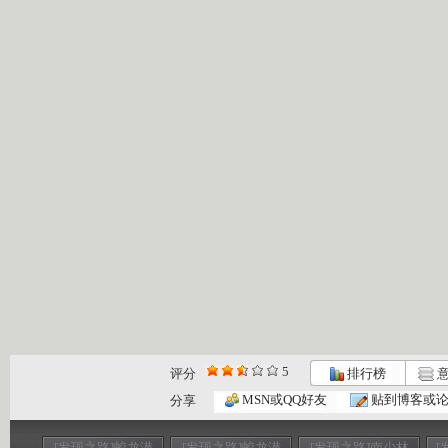
5
评分
排行榜
意
MSN或QQ好友
贴到博客或
分享
[发现之路]蛟龙潜
[发现之路]蛟龙潜
[发现之路]南少林
[