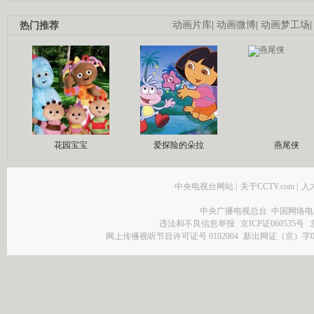
热门推荐
动画片库
|
动画微博
|
动画梦工场
花园宝宝
爱探险的朵拉
燕尾侠
中央电视台网站
|
关于CCTV.com
|
人
中央广播电视总台 中国网络电
违法和不良信息举报
京ICP证060535号
网上传播视听节目许可证号 0102004
新出网证（京）字0