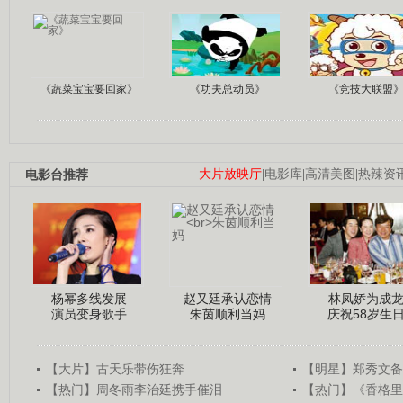
《蔬菜宝宝要回家》
《功夫总动员》
《竞技大联盟
电影台推荐
大片放映厅
|
电影库
|
高清美图
|
热辣资
杨幂多线发展
赵又廷承认恋情
林凤娇为成
演员变身歌手
朱茵顺利当妈
庆祝58岁生
【大片】古天乐带伤狂奔
【明星】郑秀文备
【热门】周冬雨李治廷携手催泪
【热门】《香格里