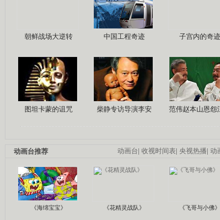
朝鲜战场大逆转
中国工程奇迹
子宫内的奇
图坦卡蒙的诅咒
柴静专访导演李安
范伟赵本山恩怨
动画台推荐
动画台
|
收视时间表
|
央视热播
|
动
《海绵宝宝》
《花精灵战队》
《飞哥与小佛