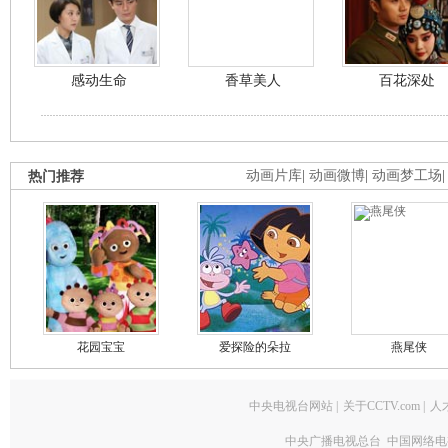
感动生命
香草美人
百花深处
热门推荐
动画片库
|
动画微博
|
动画梦工场
花园宝宝
爱探险的朵拉
燕尾侠
中央电视台网站
|
关于CCTV.com
|
人
中央广播电视总台 中国网络电