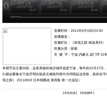
深洋 上集
深洋 下集
之谜 第三集
(20110716)
(20110717)
(20110715)
25:57
26:51
26:48
首播时间：2011年8月18日23:00
首播频道：
所属栏目：
《发现之路·精选系列》
所属分类：探索
关 键 字：
宁波,内蒙古,诺门罕,日
本期节目主要内容：这座美丽的海滨城市就是宁波，每年的10月27日
们都会聚集在宁波开明街鼠疫灾难陈列馆中共同唱起这首歌，歌的名字
现之路》 20110818 日本细菌战 第四集 第一次远征）
【
复制链接
】【
转发邮件
】