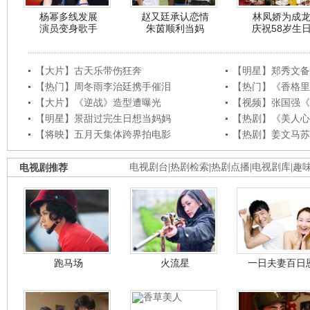
杨幂多线发展
赵又廷承认恋情
林凤娇为成
演员变身歌手
朱茵顺利当妈
庆祝58岁生
【大片】古天乐带伤狂奔
【明星】郑秀文备
【热门】周冬雨李治廷携手催泪
【热门】《香格里
【大片】《逆战》造型遭曝光
【视频】张国强《
【明星】景甜过完生日想当妈妈
【热剧】《美人心
【将映】五月天集体跨界拍电影
【热剧】姜文马苏
电视剧推荐
电视剧台
|
热剧检索
|
热剧点播
|
电视剧库
|
趣
跑马场
火流星
一日夫妻百日