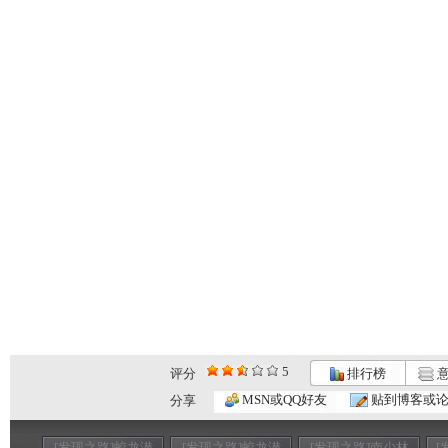
5
评分
排行榜
意
MSN或QQ好友
贴到博客或
分享
[发现之路]蛟龙潜
[发现之路]蛟龙潜
[发现之路]南少林
[