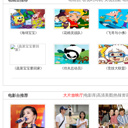
动画台推荐
《海绵宝宝》
《花精灵战队》
《飞哥与小佛
《蔬菜宝宝要回家》
《功夫总动员》
《竞技大联盟
电影台推荐
大片放映厅
|
电影库
|
高清美图
|
热辣资