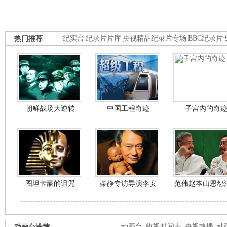
热门推荐
纪实台
|
纪录片片库
|
央视精品纪录片专场
|
BBC纪录片
朝鲜战场大逆转
中国工程奇迹
子宫内的奇
图坦卡蒙的诅咒
柴静专访导演李安
范伟赵本山恩怨
动画台
|
收视时间表
|
央视热播
|
动