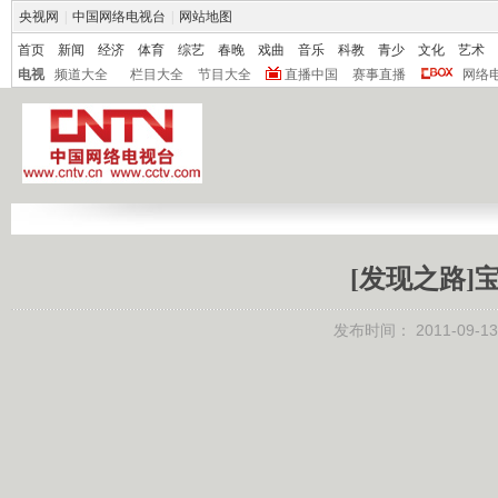
央视网
|
中国网络电视台
|
网站地图
首页
新闻
经济
体育
综艺
春晚
戏曲
音乐
科教
青少
文化
艺术
电视
频道大全
栏目大全
节目大全
直播中国
赛事直播
网络
[发现之路]宝藏
发布时间：
2011-09-13