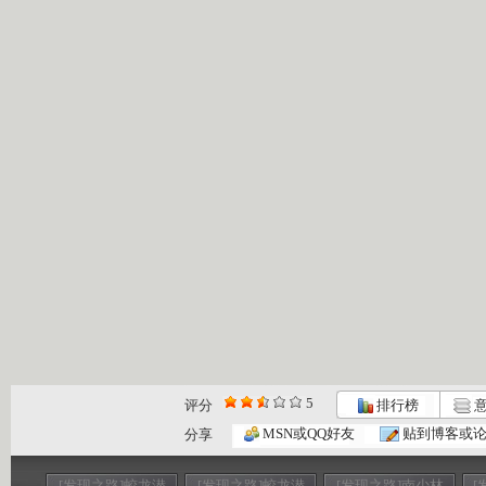
5
评分
排行榜
意
MSN或QQ好友
贴到博客或
分享
[发现之路]蛟龙潜
[发现之路]蛟龙潜
[发现之路]南少林
[