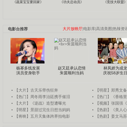
《蔬菜宝宝要回家》
《功夫总动员》
《竞技大联盟
电影台推荐
大片放映厅
|
电影库
|
高清美图
|
热辣资
杨幂多线发展
赵又廷承认恋情
林凤娇为成
演员变身歌手
朱茵顺利当妈
庆祝58岁生
【大片】古天乐带伤狂奔
【明星】郑秀文备
【热门】周冬雨李治廷携手催泪
【热门】《香格里
【大片】《逆战》造型遭曝光
【视频】张国强《
【明星】景甜过完生日想当妈妈
【热剧】《美人心
【将映】五月天集体跨界拍电影
【热剧】姜文马苏