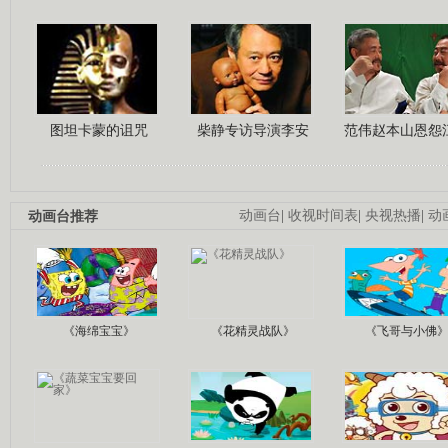
图坦卡蒙的诅咒
柴静专访导演李安
范伟赵本山恩怨
动画台推荐
动画台
|
收视时间表
|
央视热播
|
动
《海绵宝宝》
《花精灵战队》
《飞哥与小佛