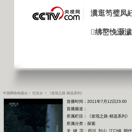
瀵逛笉璧凤
绋嶅悗灏
中国网络电视台
>
纪实台
>
《发现之路·精选系列》
首播时间：2011年7月12日23:00
首播频道：
所属栏目：
《发现之路·精选系列》
所属分类：探索
关 键 字：
四川
彭山
江口镇
明代