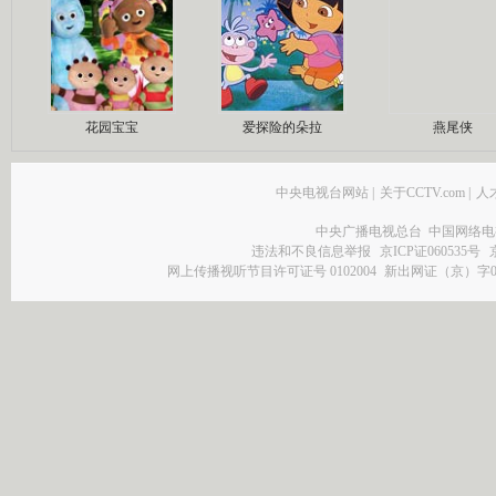
花园宝宝
爱探险的朵拉
燕尾侠
中央电视台网站
|
关于CCTV.com
|
人
中央广播电视总台 中国网络电
违法和不良信息举报
京ICP证060535号
网上传播视听节目许可证号 0102004
新出网证（京）字0