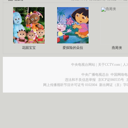
花园宝宝
爱探险的朵拉
燕尾侠
中央电视台网站
|
关于CCTV.com
|
人
中央广播电视总台 中国网络电
违法和不良信息举报
京ICP证060535号
网上传播视听节目许可证号 0102004
新出网证（京）字0