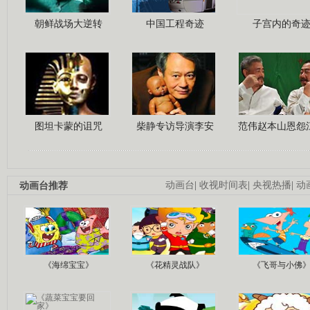
朝鲜战场大逆转
中国工程奇迹
子宫内的奇
图坦卡蒙的诅咒
柴静专访导演李安
范伟赵本山恩怨
动画台推荐
动画台
|
收视时间表
|
央视热播
|
动
《海绵宝宝》
《花精灵战队》
《飞哥与小佛