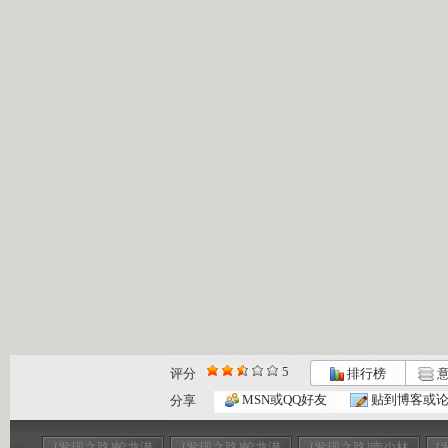
5
评分
排行榜
意
MSN或QQ好友
贴到博客或
分享
[发现之路]蛟龙潜
[发现之路]蛟龙潜
[发现之路]南少林
[