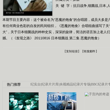
关 键 字：
抗日战争,细菌战,日本,
本期节目主要内容：这个被命名为“恶魔的饱食”的合唱团，成员大多是
有任何商业色彩的自发的民间组织，《恶魔的饱食》合唱组曲描写了关
大”，关于日本细菌战的种种史实，深深的旋律，简洁的语言加上老人
撼。（《发现之路》 20110816 日本细菌战 第二集 恶魔的饱食）
【
复制链接
】【
转发邮件
】
热门推荐
纪实台
|
纪录片片库
|
央视精品纪录片专场
|
BBC纪录片