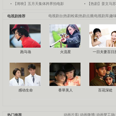
【将映】五月天集体跨界拍电影
【热剧】姜文马苏
电视剧推荐
电视剧台
|
热剧检索
|
热剧点播
|
电视剧库
|
趣
跑马场
火流星
一日夫妻百日
感动生命
香草美人
百花深处
热门推荐
动画片库
|
动画微博
|
动画梦工场