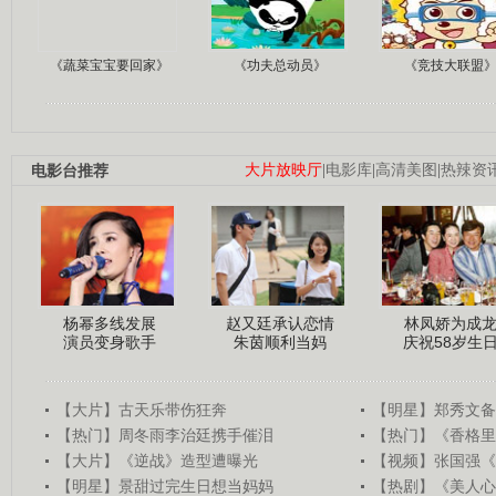
《蔬菜宝宝要回家》
《功夫总动员》
《竞技大联盟
电影台推荐
大片放映厅
|
电影库
|
高清美图
|
热辣资
杨幂多线发展
赵又廷承认恋情
林凤娇为成
演员变身歌手
朱茵顺利当妈
庆祝58岁生
【大片】古天乐带伤狂奔
【明星】郑秀文备
【热门】周冬雨李治廷携手催泪
【热门】《香格里
【大片】《逆战》造型遭曝光
【视频】张国强《
【明星】景甜过完生日想当妈妈
【热剧】《美人心