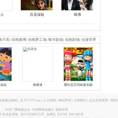
美人
百花深处
暗香
画片库
|
动画微博
|
动画梦工场
|
银河剧场
|
动画剧场
|
动漫世界
的朵拉
燕尾侠
蕾比宝贝与哈派乐园
央电视台网站
|
关于CCTV.com
|
人才招聘
|
网站声明
|
法律顾问
|
总台总经理室
|
帮助
中央广播电视总台 中国网络电视台 版权所有
不良信息举报
京ICP证060535号
京网文【2014】0383-083号