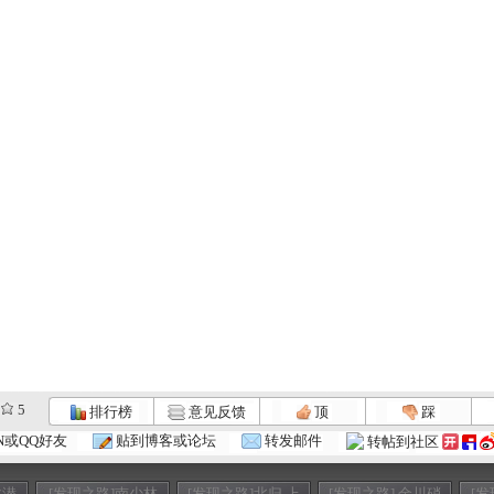
5
排行榜
意见反馈
顶
踩
N或QQ好友
贴到博客或论坛
转发邮件
转帖到社区
龙潜
[发现之路]南少林
[发现之路]北归 上
[发现之路] 金川硝
[发