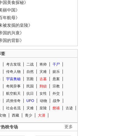
中国美食探秘》
美丽中国》
百年航母》
未被发掘的皇陵》
帝国的兴衰》
帝国的背影》
标签
闻
考古发现
二战
将帅
干尸
人
传奇人物
自然
灾难
娱乐
光
宇宙奥秘
宫殿
古墓
悬案
知
奇闻异事
民国
刑侦
宗教
程
航空航天
抗日
女性
外交
术
武侠传奇
UFO
动物
战争
星
社会名流
灾难
皇陵
慈禧
古迹
文物
西藏
青少
大清
片热映专场
更多