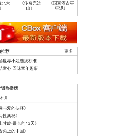
奇北大
《传奇完达
《国宝酒古窖
》
山》
窖泥》
柚推荐
更多
秘世界小姐选拔标准
结童心 回味童年趣事
专辑热播榜
本月
性与爱的抉择》
两性奥秘》
上甘岭-最长的43天》
舌尖上的中国》