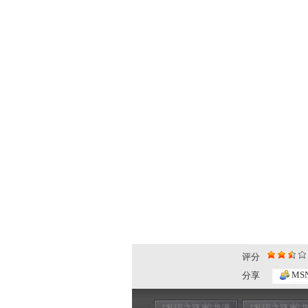
评分
MS
分享
[发现之路]蛟龙潜
[发现之路]蛟