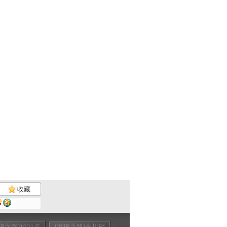
收藏
现之路]1921点
[发现之路]金川硝
[发现之路]宝藏迷
[发现之路]北归