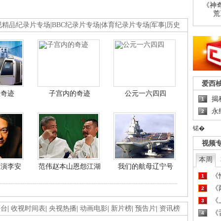
《神
荒
视精品纪录片专场
|
BBC纪录片专场
|
体育纪录片专场
|
军事
|
历史
爱西
程奇迹
子宫内的奇迹
公元一六四四
揭
1
永
2
锘�
视频
本周
导演李安
范伟赵本山恩怨江湖
我们的航母辽宁号
《
1
《
2
《
3
画台
|
收视时间表
|
央视热播
|
动画电影
|
新片榜
|
预告片
|
资讯榜
《
4