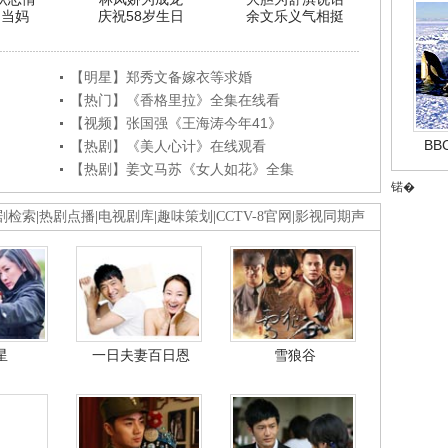
利当妈
庆祝58岁生日
余文乐义气相挺
【明星】郑秀文备嫁衣等求婚
【热门】《香格里拉》全集在线看
【视频】张国强《王海涛今年41》
B
【热剧】《美人心计》在线观看
【热剧】姜文马苏《女人如花》全集
锘�
剧检索
|
热剧点播
|
电视剧库
|
趣味策划
|
CCTV-8官网
|
影视同期声
星
一日夫妻百日恩
雪狼谷