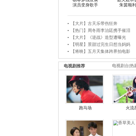
演员变身歌手
朱茵顺
【大片】古天乐带伤狂奔
【热门】周冬雨李治廷携手催泪
【大片】《逆战》造型遭曝光
【明星】景甜过完生日想当妈妈
【将映】五月天集体跨界拍电影
电视剧推荐
电视剧台
|
热
跑马场
火流