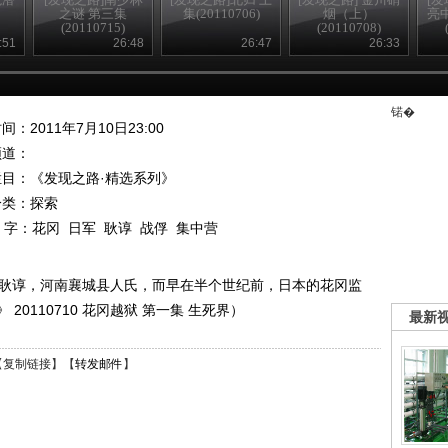
之谜 第三集
集(20110706)
烟（上）
亮
(20110715)
(20110708)
:51
26:48
26:47
26:33
锘�
间：2011年7月10日23:00
频道：
栏目：
《发现之路·精选系列》
分类：探索
 字：
花冈
日军
耿谆
战俘
集中营
叫耿谆，河南襄城县人氏，而早在半个世纪前，日本的花冈监
0110710 花冈越狱 第一集 生死界）
最新
【
复制链接
】【
转发邮件
】