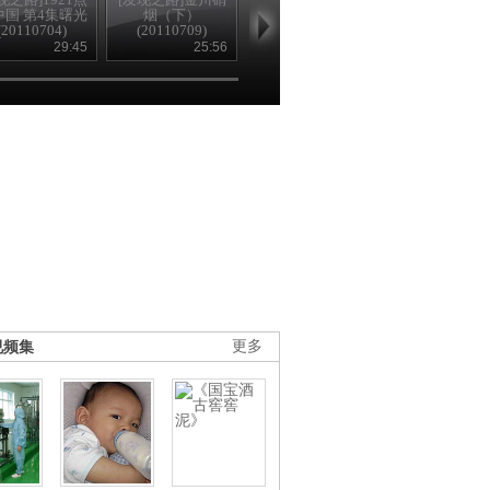
中国 第4集曙光
烟（下）
踪 上(20110711)
集(20110707
(20110704)
(20110709)
29:45
25:56
26:35
25
视频集
更多