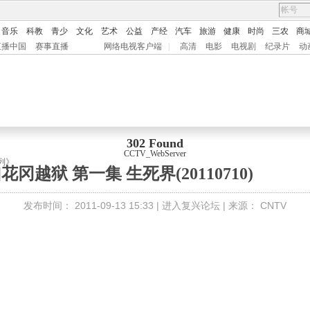
音乐
科教
青少
文化
艺术
公益
产经
汽车
旅游
健康
时尚
三农
商
直播中国
赛事直播
网络电视客户端
|
高清
电影
电视剧
纪录片
动
302 Found
CCTV_WebServer
列》
花冈越狱 第一集 生死界(20110710)
发布时间：
2011-09-13 15:33 |
进入复兴论坛
| 来源：
CNTV