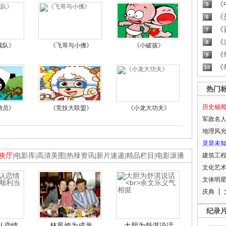
《
5
《
6
《
7
《
8
战队》
《飞哥与小佛》
《小破孩》
《
9
《
10
热门
历史秘
动员》
《竞技大联盟》
《小龙大功夫》
军政名
地理风
灵异未
映厅
|
电影库
|
高清美图
|
热辣资讯
|
新片速递
|
精品栏目
|
电影滚播
建筑工
文化艺
文体明
庆典
纪录
认恋情
林凤娇为成龙
大胆为舒淇说话