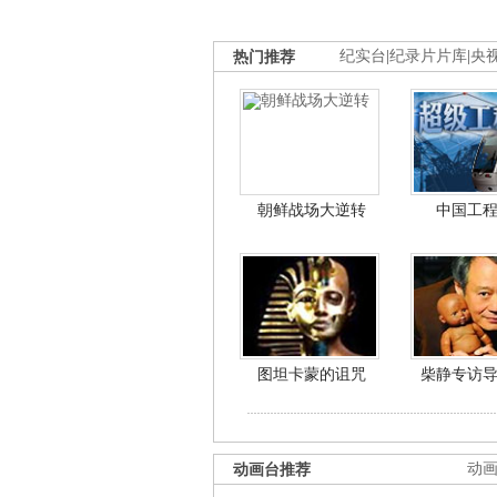
热门推荐
纪实台
|
纪录片片库
|
央
朝鲜战场大逆转
中国工
图坦卡蒙的诅咒
柴静专访
动画台推荐
动