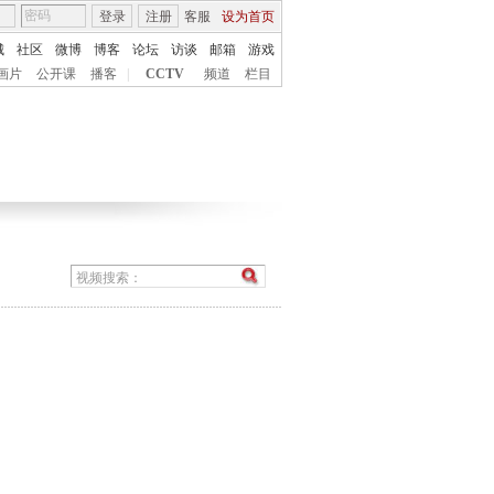
登录
注册
客服
设为首页
城
社区
微博
博客
论坛
访谈
邮箱
游戏
画片
公开课
播客
|
CCTV
频道
栏目