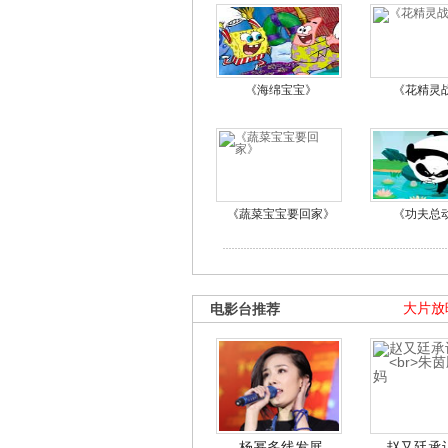
《海绵宝宝》
《花精灵
《蔬菜宝宝要回家》
《功夫总
电影台推荐
大片放
杨幂多线发展
赵又廷承