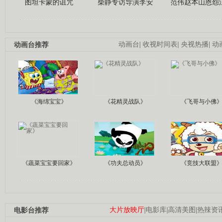
图坦卡蒙的诅咒
柴静专访导演李安
范伟赵本山恩怨
动画台推荐
动画台
|
收视时间表
|
央视热播
|
动
《海绵宝宝》
《花精灵战队》
《飞哥与小佛
《蔬菜宝宝要回家》
《功夫总动员》
《竞技大联盟
电影台推荐
大片放映厅
|
电影库
|
高清美图
|
热辣资