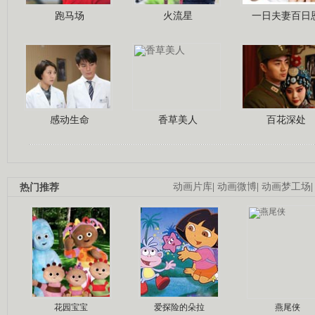
跑马场
火流星
一日夫妻百日
感动生命
香草美人
百花深处
热门推荐
动画片库
|
动画微博
|
动画梦工场
花园宝宝
爱探险的朵拉
燕尾侠