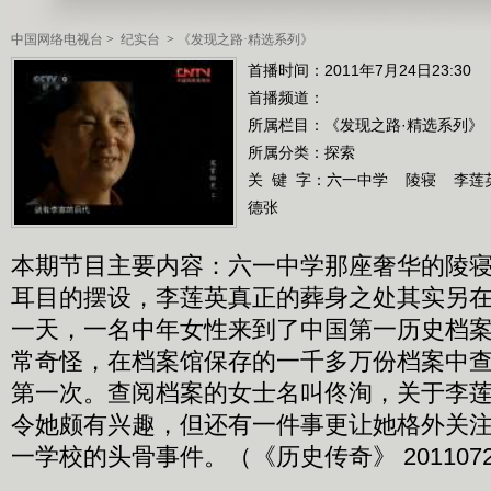
中国网络电视台
>
纪实台
>
《发现之路·精选系列》
首播时间：2011年7月24日23:30
首播频道：
所属栏目：
《发现之路·精选系列》
所属分类：探索
关 键 字：
六一中学
陵寝
李莲
德张
本期节目主要内容：六一中学那座奢华的陵
耳目的摆设，李莲英真正的葬身之处其实另在他
一天，一名中年女性来到了中国第一历史档
常奇怪，在档案馆保存的一千多万份档案中
第一次。查阅档案的女士名叫佟洵，关于李
令她颇有兴趣，但还有一件事更让她格外关
一学校的头骨事件。（《历史传奇》 2011072