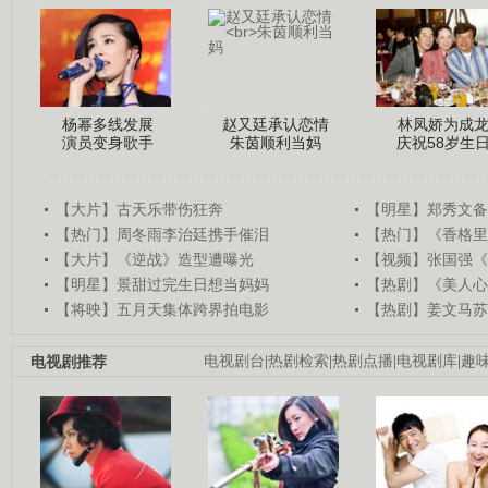
杨幂多线发展
赵又廷承认恋情
林凤娇为成
演员变身歌手
朱茵顺利当妈
庆祝58岁生
【大片】古天乐带伤狂奔
【明星】郑秀文备
【热门】周冬雨李治廷携手催泪
【热门】《香格里
【大片】《逆战》造型遭曝光
【视频】张国强《
【明星】景甜过完生日想当妈妈
【热剧】《美人心
【将映】五月天集体跨界拍电影
【热剧】姜文马苏
电视剧推荐
电视剧台
|
热剧检索
|
热剧点播
|
电视剧库
|
趣