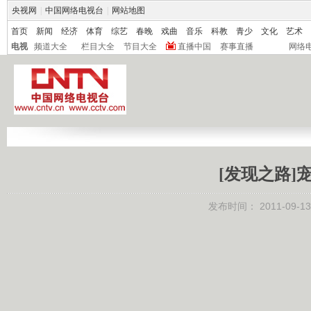
央视网
|
中国网络电视台
|
网站地图
首页
新闻
经济
体育
综艺
春晚
戏曲
音乐
科教
青少
文化
艺术
电视
频道大全
栏目大全
节目大全
直播中国
赛事直播
网络
[发现之路]宠宦
发布时间：
2011-09-13