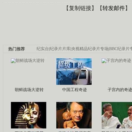
【
复制链接
】【
转发邮件
】
热门推荐
纪实台
|
纪录片片库
|
央视精品纪录片专场
|
BBC纪录片
朝鲜战场大逆转
中国工程奇迹
子宫内的奇