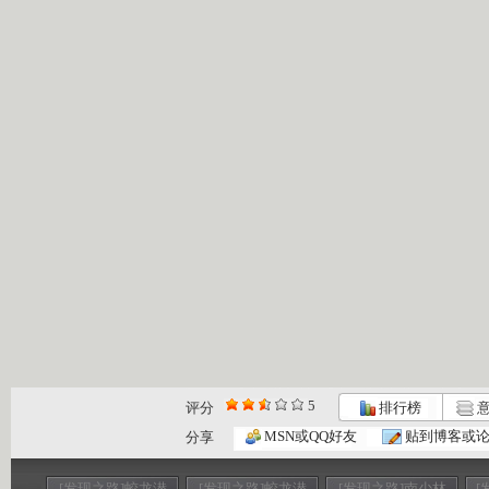
5
评分
排行榜
意
MSN或QQ好友
贴到博客或
分享
[发现之路]蛟龙潜
[发现之路]蛟龙潜
[发现之路]南少林
[