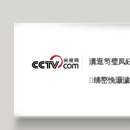
瀵逛笉璧凤
绋嶅悗灏