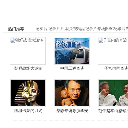
热门推荐
纪实台
|
纪录片片库
|
央视精品纪录片专场
|
BBC纪录片
朝鲜战场大逆转
中国工程奇迹
子宫内的奇
图坦卡蒙的诅咒
柴静专访导演李安
范伟赵本山恩怨