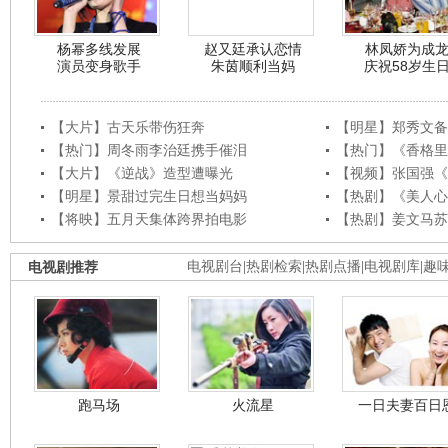
杨幂多线发展
赵又廷承认恋情
林凤娇为成
演员变身歌手
朱茵顺利当妈
庆祝58岁生
【大片】古天乐带伤狂奔
【明星】郑秀文备
【热门】周冬雨李治廷携手催泪
【热门】《香格里
【大片】《逆战》造型遭曝光
【视频】张国强《
【明星】景甜过完生日想当妈妈
【热剧】《美人心
【将映】五月天集体跨界拍电影
【热剧】姜文马苏
电视剧推荐
电视剧台
|
热剧检索
|
热剧点播
|
电视剧库
|
趣
跑马场
火流星
一日夫妻百日