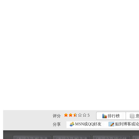
5
评分
排行榜
意
MSN或QQ好友
贴到博客或
分享
[发现之路]蛟龙潜
[发现之路]蛟龙潜
[发现之路]南少林
[