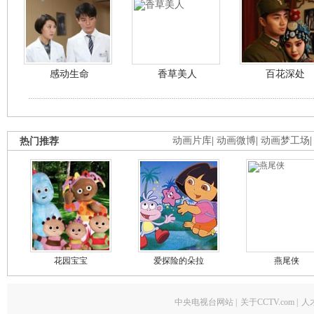
感动生命
香草美人
百花深处
热门推荐
动画片库
|
动画微博
|
动画梦工场
花园宝宝
爱探险的朵拉
燕尾侠
中央电视台网站
|
关于CCTV.com
|
人