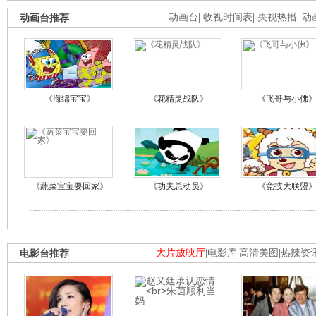
动画台推荐
动画台
|
收视时间表
|
央视热播
|
动
《海绵宝宝》
《花精灵战队》
《飞哥与小佛
《蔬菜宝宝要回家》
《功夫总动员》
《竞技大联盟
电影台推荐
大片放映厅
|
电影库
|
高清美图
|
热辣资