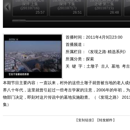
深洋 上集
深洋 下集
之谜 第三集
(20110716)
(20110717)
(20110715)
25:57
26:51
26:48
首播时间：2011年4月9日23:00
首播频道：
所属栏目：
《发现之路·精选系列》
所属分类：探索
关 键 字：
土墩子
古人
墓地
考古
本期节目主要内容：一直以来，村外的这些土墩子就曾被当地的老人成
界八十年代，这里就曾引起过一些考古学家的注意，2006年的年初，
物部门决定，即刻对这片传说中的墓地实施勘查。（《发现之路》 2011-0
集）
【
复制链接
】【
转发邮件
】