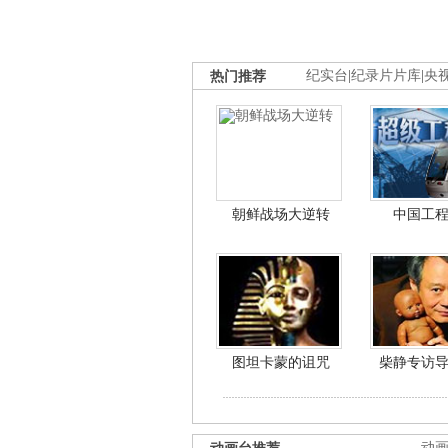
热门推荐
纪实台
|
纪录片片库
|
央
朝鲜战场大逆转
中国工
图坦卡蒙的诅咒
柴静专访
动