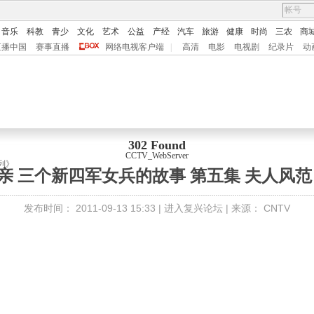
音乐
科教
青少
文化
艺术
公益
产经
汽车
旅游
健康
时尚
三农
商
直播中国
赛事直播
网络电视客户端
|
高清
电影
电视剧
纪录片
动
302 Found
CCTV_WebServer
列》
母亲 三个新四军女兵的故事 第五集 夫人风范
发布时间：
2011-09-13 15:33 |
进入复兴论坛
| 来源：
CNTV