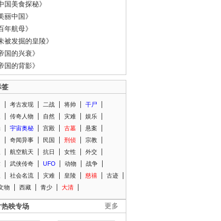
中国美食探秘》
美丽中国》
百年航母》
未被发掘的皇陵》
帝国的兴衰》
帝国的背影》
标签
闻
考古发现
二战
将帅
干尸
人
传奇人物
自然
灾难
娱乐
光
宇宙奥秘
宫殿
古墓
悬案
知
奇闻异事
民国
刑侦
宗教
程
航空航天
抗日
女性
外交
术
武侠传奇
UFO
动物
战争
星
社会名流
灾难
皇陵
慈禧
古迹
文物
西藏
青少
大清
片热映专场
更多