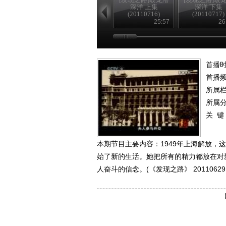
深洋 上集
深洋 下集
(20110716)
(20110717)
25:57
26
首播时
首播
所属
所属
关 键
本期节目主要内容：1949年上海解放
始了新的生活。她把所有的精力都放在对
人奋斗的信念。(《发现之路》 2011062