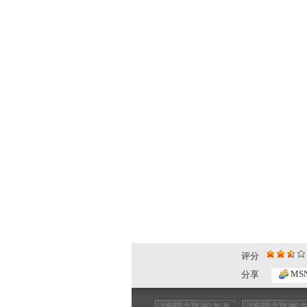
评分
MS
分享
[发现之路]蛟龙潜
[发现之路]蛟