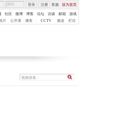
登录
注册
客服
设为首页
城
社区
微博
博客
论坛
访谈
邮箱
游戏
画片
公开课
播客
|
CCTV
频道
栏目