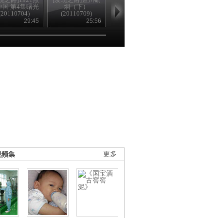
中国 第4集曙光
烟（下）
踪 上(20110711)
集(20110707
(20110704)
(20110709)
29:45
25:56
26:35
25
视频集
更多