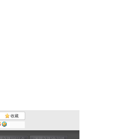
收藏
现之路]1921点
[发现之路]金川硝
[发现之路]宝藏迷
[发现之路]北归