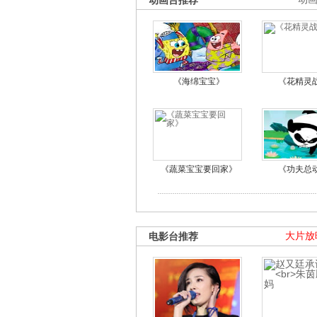
动画台推荐
《海绵宝宝》
《花精灵
《蔬菜宝宝要回家》
《功夫总
电影台推荐
大片放