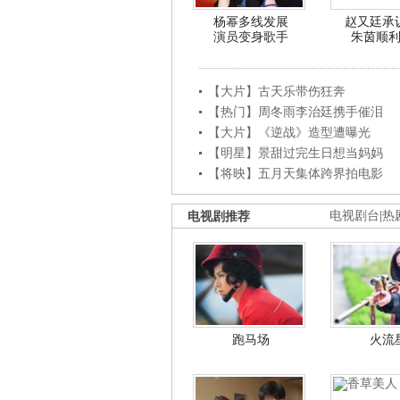
杨幂多线发展
赵又廷承
演员变身歌手
朱茵顺
【大片】古天乐带伤狂奔
【热门】周冬雨李治廷携手催泪
【大片】《逆战》造型遭曝光
【明星】景甜过完生日想当妈妈
【将映】五月天集体跨界拍电影
电视剧推荐
电视剧台
|
热
跑马场
火流