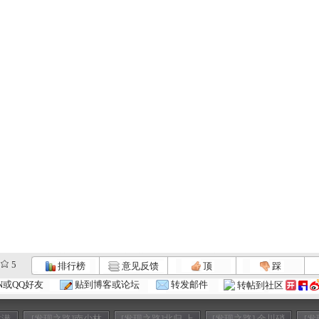
5
排行榜
意见反馈
顶
踩
N或QQ好友
贴到博客或论坛
转发邮件
转帖到社区
龙潜
[发现之路]南少林
[发现之路]北归 上
[发现之路] 金川硝
[发