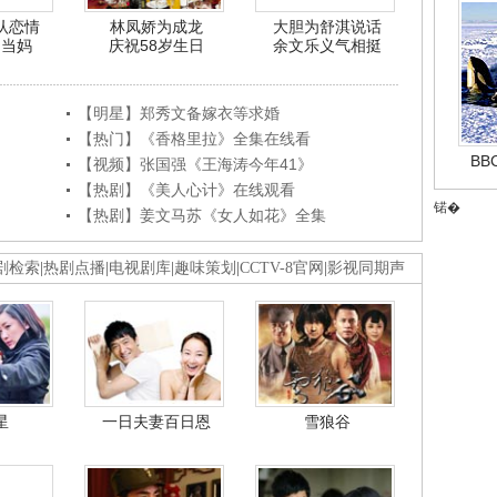
认恋情
林凤娇为成龙
大胆为舒淇说话
利当妈
庆祝58岁生日
余文乐义气相挺
【明星】郑秀文备嫁衣等求婚
【热门】《香格里拉》全集在线看
B
【视频】张国强《王海涛今年41》
【热剧】《美人心计》在线观看
锘�
【热剧】姜文马苏《女人如花》全集
剧检索
|
热剧点播
|
电视剧库
|
趣味策划
|
CCTV-8官网
|
影视同期声
星
一日夫妻百日恩
雪狼谷