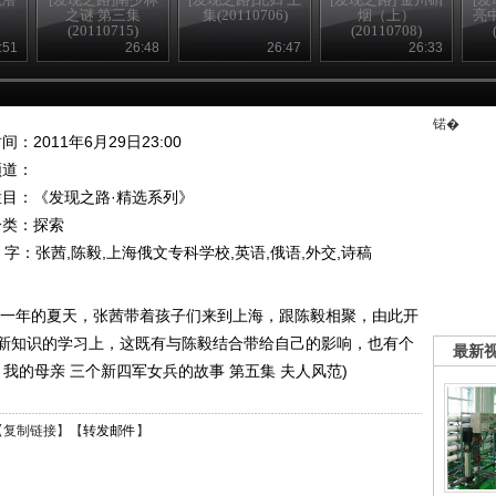
之谜 第三集
集(20110706)
烟（上）
亮
(20110715)
(20110708)
:51
26:48
26:47
26:33
锘�
间：2011年6月29日23:00
频道：
栏目：
《发现之路·精选系列》
分类：探索
 字：
张茜,陈毅,上海俄文专科学校,英语,俄语,外交,诗稿
，这一年的夏天，张茜带着孩子们来到上海，跟陈毅相聚，由此开
新知识的学习上，这既有与陈毅结合带给自己的影响，也有个
最新
9 我的母亲 三个新四军女兵的故事 第五集 夫人风范)
【
复制链接
】【
转发邮件
】