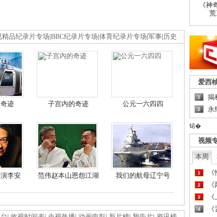
《神
荒
视精品纪录片专场
|
BBC纪录片专场
|
体育纪录片专场
|
军事
|
历史
爱西
揭
1
程奇迹
子宫内的奇迹
公元一六四四
永
2
锘�
视频
本周
《
1
导演李安
范伟赵本山恩怨江湖
我们的航母辽宁号
《
2
《
3
《
4
画台
|
收视时间表
|
央视热播
|
动画电影
|
新片榜
|
预告片
|
资讯榜