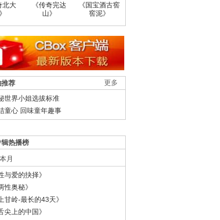
奇北大
《传奇完达
《国宝酒古窖
》
山》
窖泥》
柚推荐
更多
秘世界小姐选拔标准
结童心 回味童年趣事
专辑热播榜
本月
性与爱的抉择》
两性奥秘》
上甘岭-最长的43天》
舌尖上的中国》