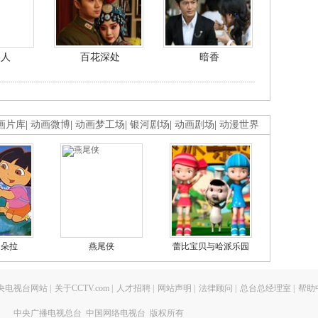
美人
百花深处
暗香
画片库
|
动画微博
|
动画梦工场
|
银河剧场
|
动画剧场
|
动漫世界
的朵拉
燕尾侠
蕾比宝贝与哈派乐园
央电视台网站
|
关于CCTV.com
|
人才招聘
|
网站声明
|
法律顾问
|
总台总经理室
|
帮助
中央广播电视总台 中国网络电视台 版权所有