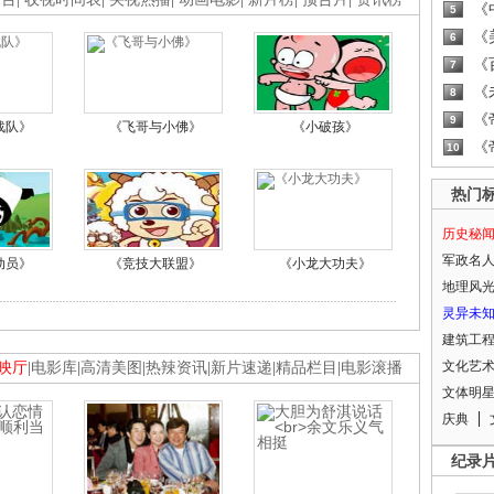
《
5
《
6
《
7
《
8
《
9
战队》
《飞哥与小佛》
《小破孩》
《
10
热门
历史秘
军政名
动员》
《竞技大联盟》
《小龙大功夫》
地理风
灵异未
建筑工
文化艺
映厅
|
电影库
|
高清美图
|
热辣资讯
|
新片速递
|
精品栏目
|
电影滚播
文体明
庆典
纪录