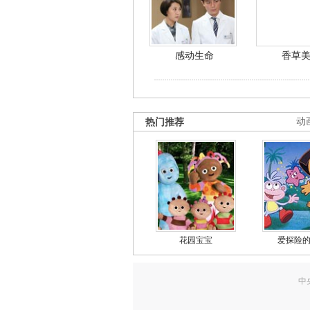
感动生命
香草
热门推荐
动
花园宝宝
爱探险
中