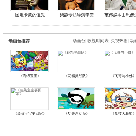
图坦卡蒙的诅咒
柴静专访导演李安
范伟赵本山恩怨
动画台推荐
动画台
|
收视时间表
|
央视热播
|
动
《海绵宝宝》
《花精灵战队》
《飞哥与小佛
《蔬菜宝宝要回家》
《功夫总动员》
《竞技大联盟