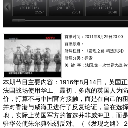
深洋 上集
深洋 下集
之谜 第三集
(20110716)
(20110717)
(20110715)
25:57
26:51
26:48
首播时间：2011年8月29日23:00
首播频道：
所属栏目：
《发现之路·精选系列》
所属分类：探索
关 键 字：
法国,第一次世界大战,
本期节目主要内容：1916年8月14日，英国
法国战场使用华工。最初，多虑的英国人为
价，打算不与中国官方接触，而是在自己的
并对香港与威海卫进行了反复论证，旨在选
地，实际上英国军方的首选并非威海卫，而
驻华公使朱尔典强烈反对。（《发现之路》 201