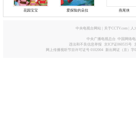
花园宝宝
爱探险的朵拉
燕尾侠
中央电视台网站
|
关于CCTV.com
|
人
中央广播电视总台 中国网络电
违法和不良信息举报
京ICP证060535号
网上传播视听节目许可证号 0102004
新出网证（京）字0