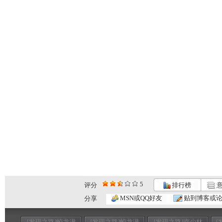
5
评分
排行榜
意
MSN或QQ好友
贴到博客或
分享
[发现之路]蛟龙潜
[发现之路]蛟龙潜
[发现之路]南少林
[