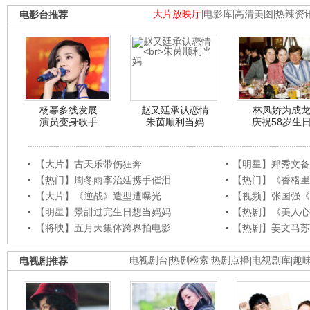
电影台推荐
大片放映厅
|
电影库
|
高清美图
|
热辣资
杨幂多线发展
赵又廷承认恋情
林凤娇为成
演员变身歌手
朱茵顺利当妈
庆祝58岁生
【大片】古天乐带伤狂奔
【明星】郑秀文备
【热门】周冬雨李治廷携手催泪
【热门】《香格里
【大片】《逆战》造型遭曝光
【视频】张国强《
【明星】景甜过完生日想当妈妈
【热剧】《美人心
【将映】五月天集体跨界拍电影
【热剧】姜文马苏
电视剧推荐
电视剧台
|
热剧检索
|
热剧点播
|
电视剧库
|
趣