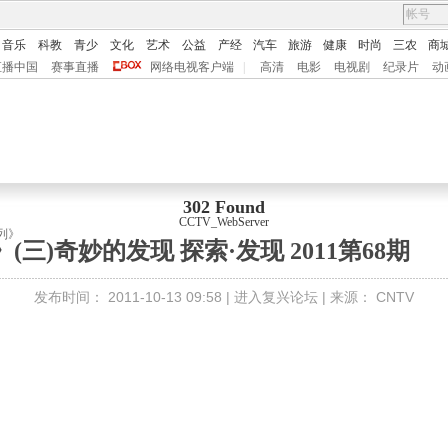
音乐
科教
青少
文化
艺术
公益
产经
汽车
旅游
健康
时尚
三农
商
直播中国
赛事直播
网络电视客户端
|
高清
电影
电视剧
纪录片
动
302 Found
CCTV_WebServer
列》
三)奇妙的发现 探索·发现 2011第68期
发布时间：
2011-10-13 09:58 |
进入复兴论坛
| 来源：
CNTV