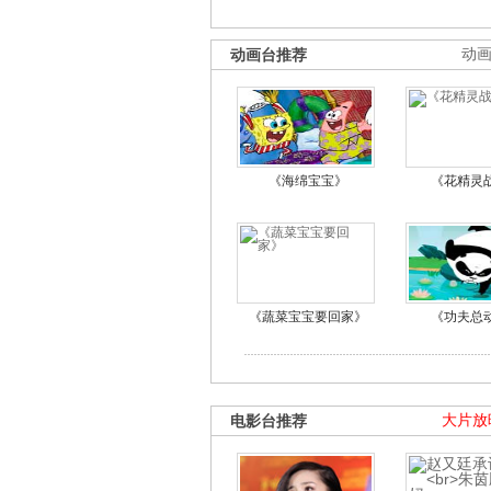
动画台推荐
动
《海绵宝宝》
《花精灵
《蔬菜宝宝要回家》
《功夫总
电影台推荐
大片放