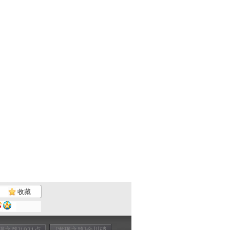
收藏
现之路]1921点
[发现之路]金川硝
[发现之路]宝藏迷
[发现之路]北归