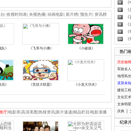
《
5
《
6
画台
|
收视时间表
|
央视热播
|
动画电影
|
新片榜
|
预告片
|
资讯榜
《
7
《
8
《
9
《
10
战队》
《飞哥与小佛》
《小破孩》
热门
历史秘
军政名
地理风
灵异未
动员》
《竞技大联盟》
《小龙大功夫》
建筑工
文化艺
文体明
庆典
映厅
|
电影库
|
高清美图
|
热辣资讯
|
新片速递
|
精品栏目
|
电影滚播
纪录