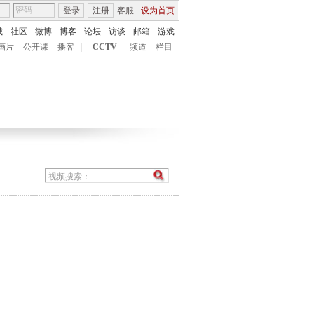
登录
注册
客服
设为首页
城
社区
微博
博客
论坛
访谈
邮箱
游戏
画片
公开课
播客
|
CCTV
频道
栏目