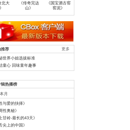
奇北大
《传奇完达
《国宝酒古窖
》
山》
窖泥》
柚推荐
更多
秘世界小姐选拔标准
结童心 回味童年趣事
专辑热播榜
本月
性与爱的抉择》
两性奥秘》
上甘岭-最长的43天》
舌尖上的中国》