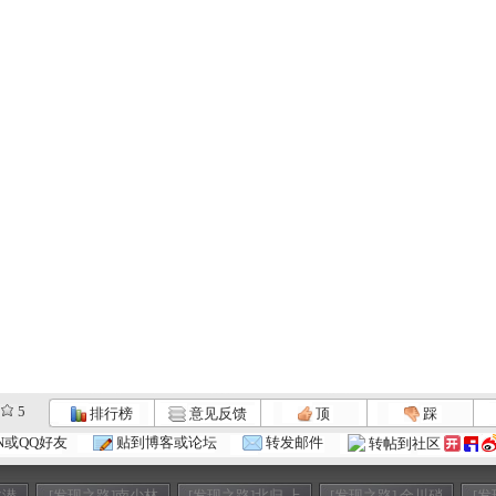
5
排行榜
意见反馈
顶
踩
N或QQ好友
贴到博客或论坛
转发邮件
转帖到社区
龙潜
[发现之路]南少林
[发现之路]北归 上
[发现之路] 金川硝
[发