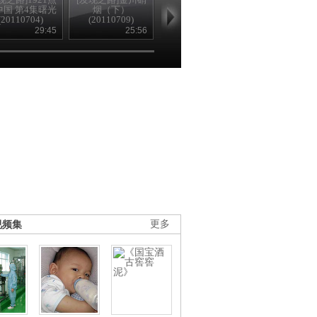
中国 第4集曙光
烟（下）
踪 上(20110711)
集(20110707
(20110704)
(20110709)
29:45
25:56
26:35
25
视频集
更多