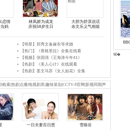
认恋情
林凤娇为成龙
大胆为舒淇说话
利当妈
庆祝58岁生日
余文乐义气相挺
B
【明星】郑秀文备嫁衣等求婚
【热门】《香格里拉》全集在线看
锘�
【视频】张国强《王海涛今年41》
【热剧】《美人心计》在线观看
【热剧】姜文马苏《女人如花》全集
剧检索
|
热剧点播
|
电视剧库
|
趣味策划
|
CCTV-8官网
|
影视同期声
星
一日夫妻百日恩
雪狼谷