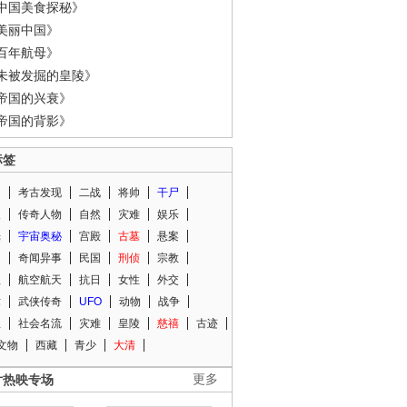
中国美食探秘》
美丽中国》
百年航母》
未被发掘的皇陵》
帝国的兴衰》
帝国的背影》
标签
闻
考古发现
二战
将帅
干尸
人
传奇人物
自然
灾难
娱乐
光
宇宙奥秘
宫殿
古墓
悬案
知
奇闻异事
民国
刑侦
宗教
程
航空航天
抗日
女性
外交
术
武侠传奇
UFO
动物
战争
星
社会名流
灾难
皇陵
慈禧
古迹
文物
西藏
青少
大清
片热映专场
更多