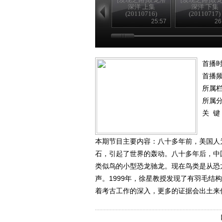
深洋 上集
深洋 下集
(20110716)
(20110717)
25:57
26
首播时
首播
所属
所属
关 键
本期节目主要内容：八十多年前，美国人
石，引起了世界的轰动。八十多年后，中
类似鸟的小型恐龙驰龙。现在鸟类是从恐
声。1999年，徐星教授发现了有羽毛
着考古工作的深入，更多的证据会出土来