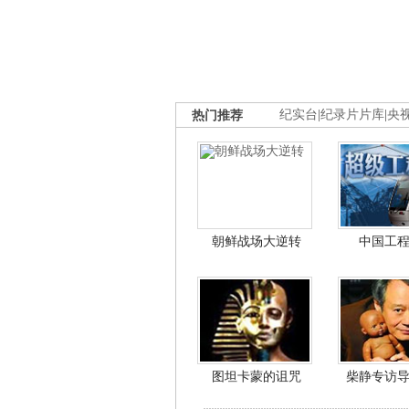
热门推荐
纪实台
|
纪录片片库
|
央
朝鲜战场大逆转
中国工
图坦卡蒙的诅咒
柴静专访