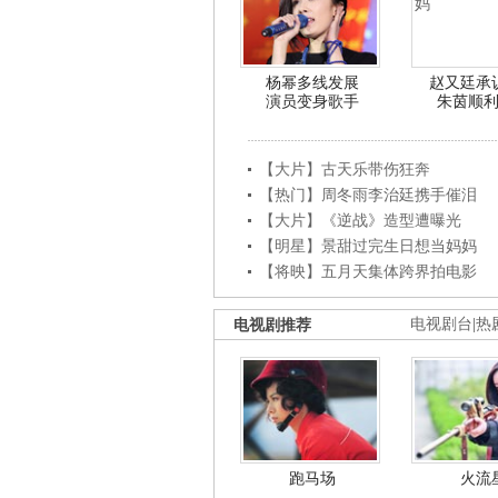
杨幂多线发展
赵又廷承
演员变身歌手
朱茵顺
【大片】古天乐带伤狂奔
【热门】周冬雨李治廷携手催泪
【大片】《逆战》造型遭曝光
【明星】景甜过完生日想当妈妈
【将映】五月天集体跨界拍电影
电视剧推荐
电视剧台
|
热
跑马场
火流