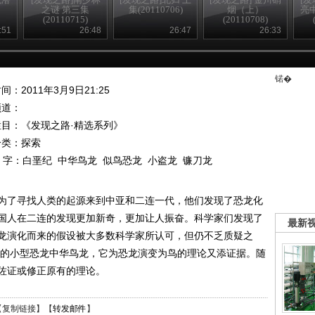
之谜 第三集
集(20110706)
烟（上）
亮
(20110715)
(20110708)
:51
26:48
26:47
26:33
锘�
间：2011年3月9日21:25
频道：
栏目：
《发现之路·精选系列》
分类：探索
 字：
白垩纪
中华鸟龙
似鸟恐龙
小盗龙
镰刀龙
为了寻找人类的起源来到中亚和二连一代，他们发现了恐龙化
国人在二连的发现更加新奇，更加让人振奋。科学家们发现了
最新
龙演化而来的假设被大多数科学家所认可，但仍不乏质疑之
结构的小型恐龙中华鸟龙，它为恐龙演变为鸟的理论又添证据。随
佐证或修正原有的理论。
【
复制链接
】【
转发邮件
】