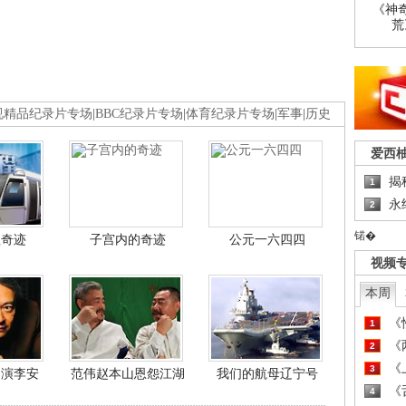
《神
荒
视精品纪录片专场
|
BBC纪录片专场
|
体育纪录片专场
|
军事
|
历史
爱西
揭
1
永
2
锘�
程奇迹
子宫内的奇迹
公元一六四四
视频
本周
《
1
《
2
《
3
导演李安
范伟赵本山恩怨江湖
我们的航母辽宁号
《
4