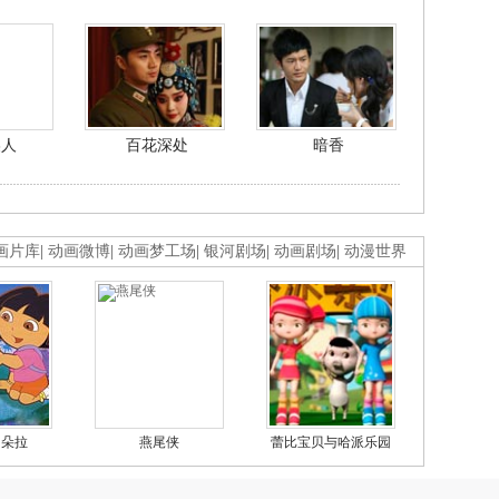
美人
百花深处
暗香
画片库
|
动画微博
|
动画梦工场
|
银河剧场
|
动画剧场
|
动漫世界
的朵拉
燕尾侠
蕾比宝贝与哈派乐园