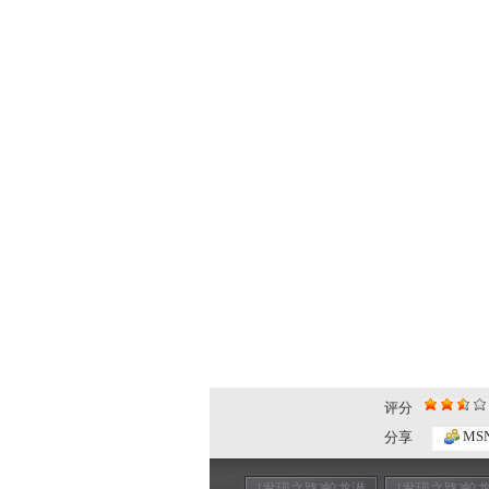
评分
MS
分享
[发现之路]蛟龙潜
[发现之路]蛟