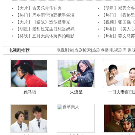
【大片】古天乐带伤狂奔
【明星】郑秀文备
【热门】周冬雨李治廷携手催泪
【热门】《香格里
【大片】《逆战》造型遭曝光
【视频】张国强《
【明星】景甜过完生日想当妈妈
【热剧】《美人心
【将映】五月天集体跨界拍电影
【热剧】姜文马苏
电视剧推荐
电视剧台
|
热剧检索
|
热剧点播
|
电视剧库
|
趣
跑马场
火流星
一日夫妻百日