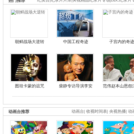
热门推荐
纪实台
|
纪录片片库
|
央视精品纪录片专场
|
BBC纪录片
朝鲜战场大逆转
中国工程奇迹
子宫内的奇
图坦卡蒙的诅咒
柴静专访导演李安
范伟赵本山恩怨
动画台推荐
动画台
|
收视时间表
|
央视热播
|
动