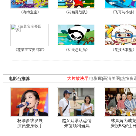
《海绵宝宝》
《花精灵战队》
《飞哥与小佛
《蔬菜宝宝要回家》
《功夫总动员》
《竞技大联盟
电影台推荐
大片放映厅
|
电影库
|
高清美图
|
热辣资
杨幂多线发展
赵又廷承认恋情
林凤娇为成
演员变身歌手
朱茵顺利当妈
庆祝58岁生