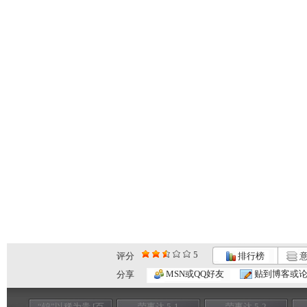
5
评分
排行榜
意
MSN或QQ好友
贴到博客或
分享
“钨”以稀为贵 [百
荣事达 5-1
荣事达 5-2