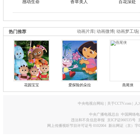
感动生命
香草美人
百花深处
热门推荐
动画片库
|
动画微博
|
动画梦工场
花园宝宝
爱探险的朵拉
燕尾侠
中央电视台网站
|
关于CCTV.com
|
人
中央广播电视总台 中国网络电
违法和不良信息举报
京ICP证060535号
网上传播视听节目许可证号 0102004
新出网证（京）字0