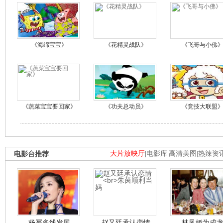
《海绵宝宝》
《花精灵战队》
《飞哥与小佛
《蔬菜宝宝要回家》
《功夫总动员》
《竞技大联盟
电影台推荐
大片放映厅
|
电影库
|
高清美图
|
热辣资
杨幂多线发展
赵又廷承认恋情
林凤娇为成