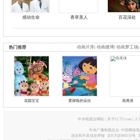
感动生命
香草美人
百花深处
热门推荐
动画片库
|
动画微博
|
动画梦工场
花园宝宝
爱探险的朵拉
燕尾侠
中央电视台网站
|
关于CCTV.com
|
人
中央广播电视总台 中国网络电
违法和不良信息举报
京ICP证060535号