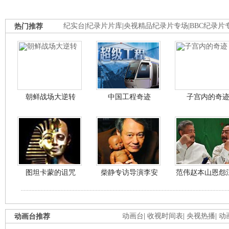
热门推荐
纪实台
|
纪录片片库
|
央视精品纪录片专场
|
BBC纪录片
朝鲜战场大逆转
中国工程奇迹
子宫内的奇
图坦卡蒙的诅咒
柴静专访导演李安
范伟赵本山恩怨
动画台推荐
动画台
|
收视时间表
|
央视热播
|
动