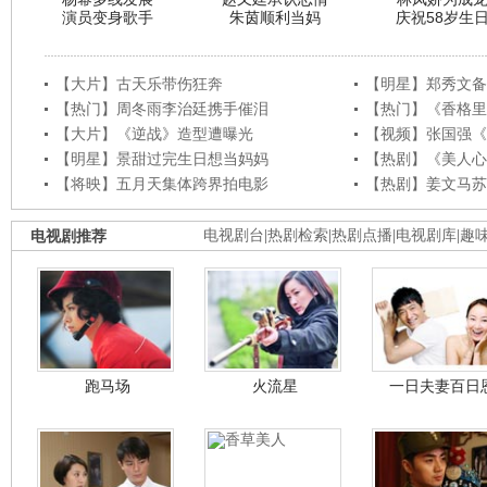
演员变身歌手
朱茵顺利当妈
庆祝58岁生
【大片】古天乐带伤狂奔
【明星】郑秀文备
【热门】周冬雨李治廷携手催泪
【热门】《香格里
【大片】《逆战》造型遭曝光
【视频】张国强《
【明星】景甜过完生日想当妈妈
【热剧】《美人心
【将映】五月天集体跨界拍电影
【热剧】姜文马苏
电视剧推荐
电视剧台
|
热剧检索
|
热剧点播
|
电视剧库
|
趣
跑马场
火流星
一日夫妻百日