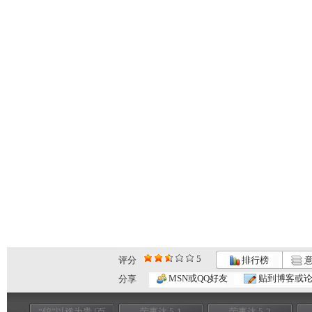
5
评分
排行榜
意
MSN或QQ好友
贴到博客或
分享
“钨”以稀为贵 [百
荣事达 5-1
荣事达 5-2