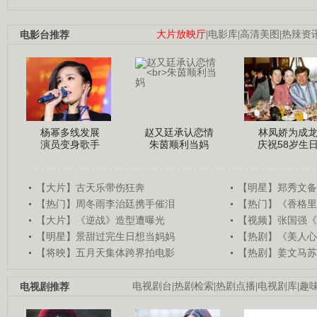
电影台推荐
大片放映厅
|
电影库
|
高清美图
|
热辣资
杨幂多线发展
赵又廷承认恋情
林凤娇为成
演员变身歌手
朱茵顺利当妈
庆祝58岁生
【大片】古天乐带伤狂奔
【明星】郑秀文备
【热门】周冬雨李治廷携手催泪
【热门】《香格里
【大片】《逆战》造型遭曝光
【视频】张国强《
【明星】景甜过完生日想当妈妈
【热剧】《美人心
【将映】五月天集体跨界拍电影
【热剧】姜文马苏
电视剧推荐
电视剧台
|
热剧检索
|
热剧点播
|
电视剧库
|
趣