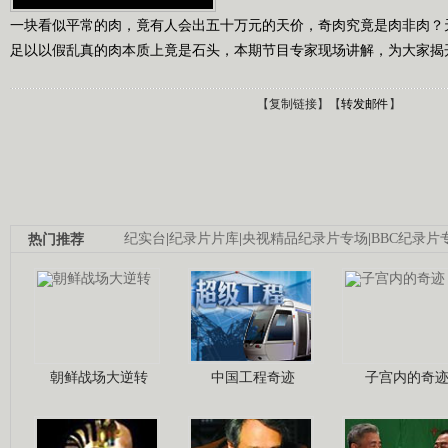
一块看似平常的肉，竟有人会出五十万元的天价，奇肉究竟是肉非肉？
足以以假乱真的肉本质上竟是石头，本期节目专家现场讲解，为大家揭
【
复制链接
】【
转发邮件
】
热门推荐
纪实台
|
纪录片片库
|
央视精品纪录片专场
|
BBC纪录片
朝鲜战场大逆转
中国工程奇迹
子宫内的奇