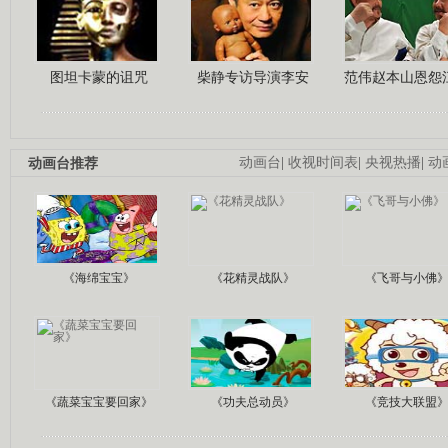
图坦卡蒙的诅咒
柴静专访导演李安
范伟赵本山恩怨
动画台推荐
动画台
|
收视时间表
|
央视热播
|
动
《海绵宝宝》
《花精灵战队》
《飞哥与小佛
《蔬菜宝宝要回家》
《功夫总动员》
《竞技大联盟