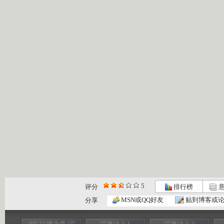
5
评分
排行榜
意
MSN或QQ好友
贴到博客或
分享
“钨”以稀为贵 [百
荣事达 5-1
荣事达 5-2