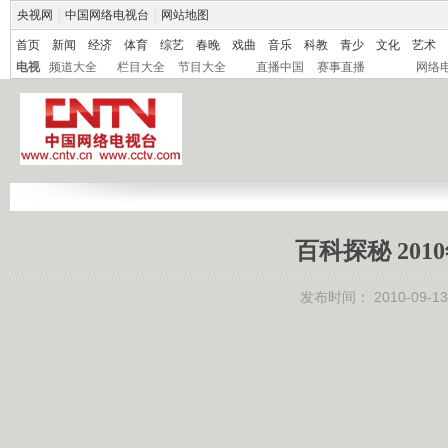
央视网
|
中国网络电视台
|
网站地图
首页
新闻
经济
体育
综艺
春晚
戏曲
音乐
科教
青少
文化
艺术
电视
频道大全
栏目大全
节目大全
直播中国
赛事直播
网络
百科探秘 2010
发布时间：
2010-09-13