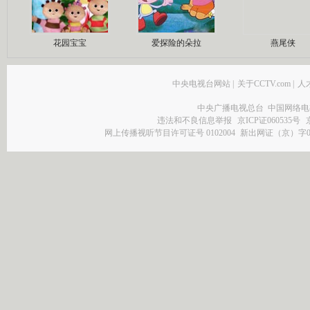
花园宝宝
爱探险的朵拉
燕尾侠
中央电视台网站
|
关于CCTV.com
|
人
中央广播电视总台 中国网络电
违法和不良信息举报
京ICP证060535号
网上传播视听节目许可证号 0102004
新出网证（京）字0