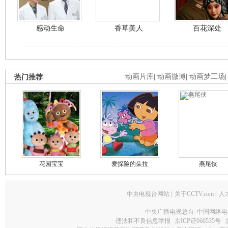
感动生命
香草美人
百花深处
热门推荐
动画片库
|
动画微博
|
动画梦工场
花园宝宝
爱探险的朵拉
燕尾侠
中央电视台网站
|
关于CCTV.com
|
人
中央广播电视总台 中国网络电
违法和不良信息举报
京ICP证060535号