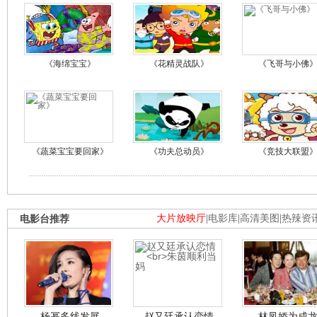
《海绵宝宝》
《花精灵战队》
《飞哥与小佛
《蔬菜宝宝要回家》
《功夫总动员》
《竞技大联盟
电影台推荐
大片放映厅
|
电影库
|
高清美图
|
热辣资
杨幂多线发展
赵又廷承认恋情
林凤娇为成