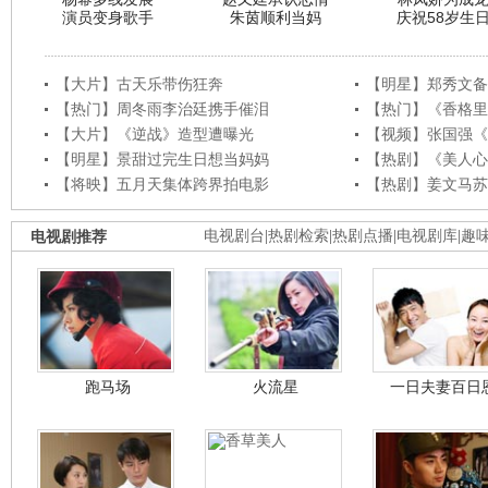
演员变身歌手
朱茵顺利当妈
庆祝58岁生
【大片】古天乐带伤狂奔
【明星】郑秀文备
【热门】周冬雨李治廷携手催泪
【热门】《香格里
【大片】《逆战》造型遭曝光
【视频】张国强《
【明星】景甜过完生日想当妈妈
【热剧】《美人心
【将映】五月天集体跨界拍电影
【热剧】姜文马苏
电视剧推荐
电视剧台
|
热剧检索
|
热剧点播
|
电视剧库
|
趣
跑马场
火流星
一日夫妻百日