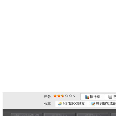
5
评分
排行榜
意
MSN或QQ好友
贴到博客或
分享
“钨”以稀为贵 [百
荣事达 5-1
荣事达 5-2