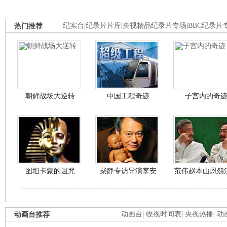
热门推荐
纪实台
|
纪录片片库
|
央视精品纪录片专场
|
BBC纪录片
朝鲜战场大逆转
中国工程奇迹
子宫内的奇
图坦卡蒙的诅咒
柴静专访导演李安
范伟赵本山恩怨
动画台推荐
动画台
|
收视时间表
|
央视热播
|
动