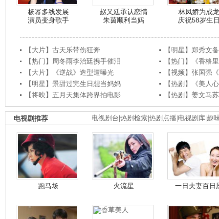
杨幂多线发展
赵又廷承认恋情
林凤娇为成
演员变身歌手
朱茵顺利当妈
庆祝58岁生
【大片】古天乐带伤狂奔
【明星】郑秀文备
【热门】周冬雨李治廷携手催泪
【热门】《香格里
【大片】《逆战》造型遭曝光
【视频】张国强《
【明星】景甜过完生日想当妈妈
【热剧】《美人心
【将映】五月天集体跨界拍电影
【热剧】姜文马苏
电视剧推荐
电视剧台
|
热剧检索
|
热剧点播
|
电视剧库
|
趣
跑马场
火流星
一日夫妻百日