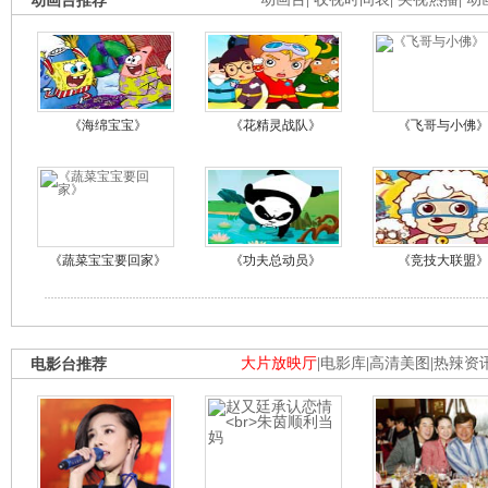
动画台推荐
《海绵宝宝》
《花精灵战队》
《飞哥与小佛
《蔬菜宝宝要回家》
《功夫总动员》
《竞技大联盟
电影台推荐
大片放映厅
|
电影库
|
高清美图
|
热辣资