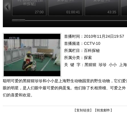
科探秘]
27:00
01:00:41
43:35
首播时间：2010年11月24日19:57
首播频道：
CCTV-10
所属栏目：
百科探秘
所属分类：探索
关 键 字：
黑猩猩
珍珍
小小
上海
聪明可爱的黑猩猩珍珍和小小是上海野生动物园里的野生动物，它们爱
眼的明星，是人们眼中最可爱的捣蛋鬼。他们除了长相滑稽、可爱之外
们的喜爱和欢迎。
【
复制链接
】【
转发邮件
】