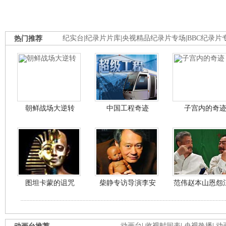
热门推荐
纪实台
|
纪录片片库
|
央视精品纪录片专场
|
BBC纪录片
朝鲜战场大逆转
中国工程奇迹
子宫内的奇
图坦卡蒙的诅咒
柴静专访导演李安
范伟赵本山恩怨
动画台
|
收视时间表
|
央视热播
|
动