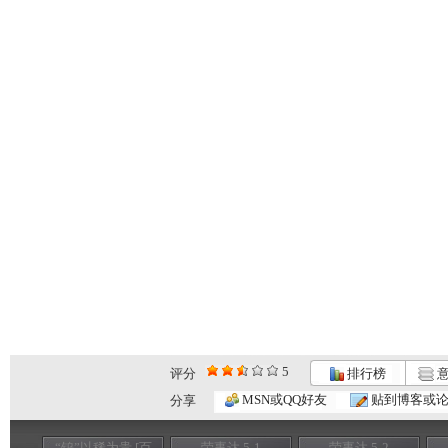
5
评分
排行榜
意
MSN或QQ好友
贴到博客或
分享
“钨”以稀为贵 [百
荣事达 5-1
荣事达 5-2