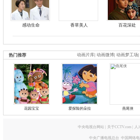
感动生命
香草美人
百花深处
热门推荐
动画片库
|
动画微博
|
动画梦工场
花园宝宝
爱探险的朵拉
燕尾侠
中央电视台网站
|
关于CCTV.com
|
人
中央广播电视总台 中国网络电