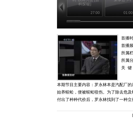
科探秘]
27:00
01:00
首播时
首播
所属
所属
关 键
本期节目主要内容：罗永林本是汽配厂的
始养蜈蚣，便被蜈蚣咬伤。为了除去危及
付出了种种代价后，罗永林找到了一种立