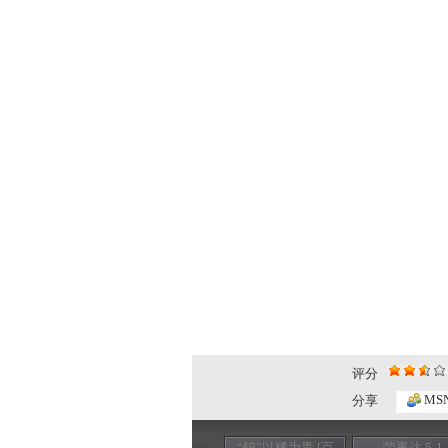
评分
MS
分享
“钨”以稀为贵 [百
荣事达 5-1