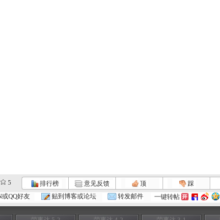
5
排行榜
意见反馈
顶
踩
N或QQ好友
贴到博客或论坛
转发邮件
一键转帖
荣事达 5-2
荣事达 4-2
荣事达 3-1