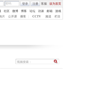
登录
注册
客服
设为首页
城
社区
微博
博客
论坛
访谈
邮箱
游戏
画片
公开课
播客
|
CCTV
频道
栏目