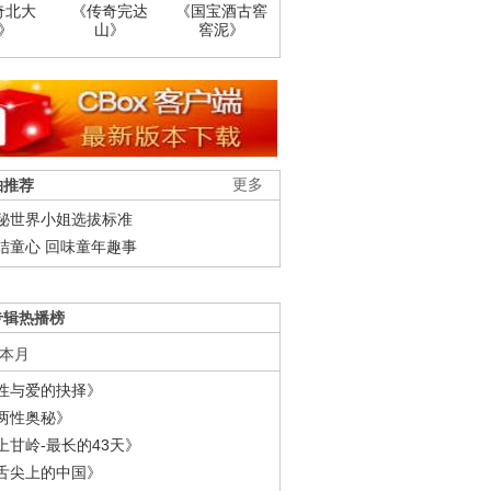
奇北大
《传奇完达
《国宝酒古窖
》
山》
窖泥》
柚推荐
更多
秘世界小姐选拔标准
结童心 回味童年趣事
专辑热播榜
本月
性与爱的抉择》
两性奥秘》
上甘岭-最长的43天》
舌尖上的中国》