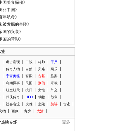
中国美食探秘》
美丽中国》
百年航母》
未被发掘的皇陵》
帝国的兴衰》
帝国的背影》
标签
闻
考古发现
二战
将帅
干尸
人
传奇人物
自然
灾难
娱乐
光
宇宙奥秘
宫殿
古墓
悬案
知
奇闻异事
民国
刑侦
宗教
程
航空航天
抗日
女性
外交
术
武侠传奇
UFO
动物
战争
星
社会名流
灾难
皇陵
慈禧
古迹
文物
西藏
青少
大清
片热映专场
更多