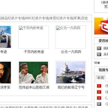
《神
荒
视精品纪录片专场
|
BBC纪录片专场
|
体育纪录片专场
|
军事
|
历史
爱西
揭
1
程奇迹
子宫内的奇迹
公元一六四四
永
2
锘�
视频
本周
《
1
导演李安
范伟赵本山恩怨江湖
我们的航母辽宁号
《
2
《
3
《
4
画台
|
收视时间表
|
央视热播
|
动画电影
|
新片榜
|
预告片
|
资讯榜