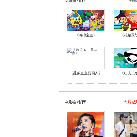
动画台推荐
《海绵宝宝》
《花精灵
《蔬菜宝宝要回家》
《功夫总
电影台推荐
大片放