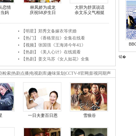
认恋情
林凤娇为成龙
大胆为舒淇说话
利当妈
庆祝58岁生日
余文乐义气相挺
【明星】郑秀文备嫁衣等求婚
【热门】《香格里拉》全集在线看
B
【视频】张国强《王海涛今年41》
【热剧】《美人心计》在线观看
锘�
【热剧】姜文马苏《女人如花》全集
剧检索
|
热剧点播
|
电视剧库
|
趣味策划
|
CCTV-8官网
|
影视同期声
星
一日夫妻百日恩
雪狼谷