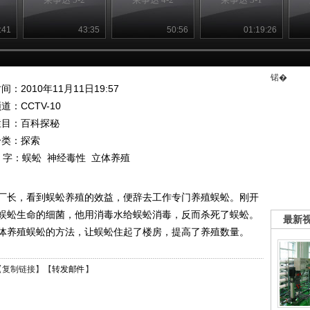
:41
43:35
50:56
01:19:26
锘�
间：2010年11月11日19:57
频道：
CCTV-10
栏目：
百科探秘
分类：探索
 字：
蜈蚣
神经毒性
立体养殖
厂长，看到蜈蚣养殖的效益，便辞去工作专门养殖蜈蚣。刚开
蜈蚣生命的细菌，他用消毒水给蜈蚣消毒，反而杀死了蜈蚣。
最新
体养殖蜈蚣的方法，让蜈蚣住起了楼房，提高了养殖数量。
【
复制链接
】【
转发邮件
】