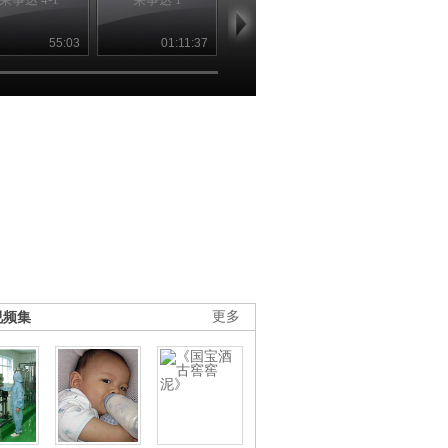
55:03
01:11:37
30:06
45
视频集
更多