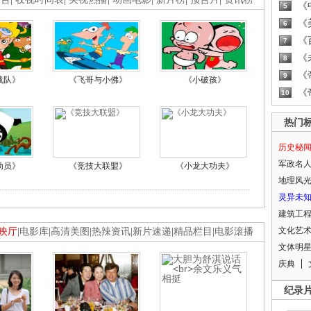
《
5
《
6
《
7
《
8
《
9
战队》
《飞哥与小佛》
《小破孩》
《
10
热门
历史秘
军政名
动员》
《竞技大联盟》
《小龙大功夫》
地理风
灵异未
建筑工
文化艺
映厅
|
电影库
|
高清美图
|
热辣资讯
|
新片速递
|
精品栏目
|
电影滚播
文体明
庆典
纪录