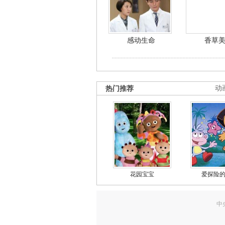
感动生命
香草
热门推荐
动
花园宝宝
爱探险
中