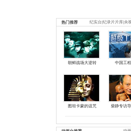
热门推荐
纪实台
|
纪录片片库
|
央
朝鲜战场大逆转
中国工
图坦卡蒙的诅咒
柴静专访
动