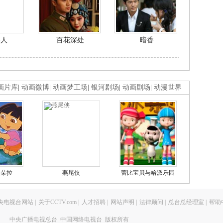
美人
百花深处
暗香
画片库
|
动画微博
|
动画梦工场
|
银河剧场
|
动画剧场
|
动漫世界
的朵拉
燕尾侠
蕾比宝贝与哈派乐园
央电视台网站
|
关于CCTV.com
|
人才招聘
|
网站声明
|
法律顾问
|
总台总经理室
|
帮助
中央广播电视总台 中国网络电视台 版权所有