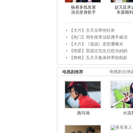
杨幂多线发展
赵又廷承
演员变身歌手
朱茵顺
【大片】古天乐带伤狂奔
【热门】周冬雨李治廷携手催泪
【大片】《逆战》造型遭曝光
【明星】景甜过完生日想当妈妈
【将映】五月天集体跨界拍电影
电视剧推荐
电视剧台
|
热
跑马场
火流