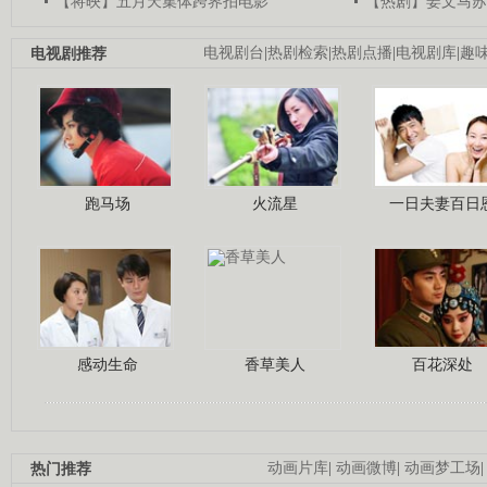
【将映】五月天集体跨界拍电影
【热剧】姜文马苏
电视剧推荐
电视剧台
|
热剧检索
|
热剧点播
|
电视剧库
|
趣
跑马场
火流星
一日夫妻百日
感动生命
香草美人
百花深处
热门推荐
动画片库
|
动画微博
|
动画梦工场