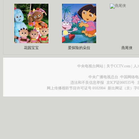
花园宝宝
爱探险的朵拉
燕尾侠
中央电视台网站
|
关于CCTV.com
|
人
中央广播电视总台 中国网络电
违法和不良信息举报
京ICP证060535号
网上传播视听节目许可证号 0102004
新出网证（京）字0