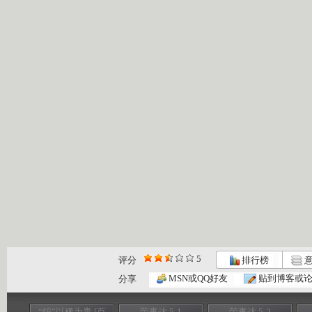
5
评分
排行榜
意
MSN或QQ好友
贴到博客或
分享
“钨”以稀为贵 [百
荣事达 5-1
荣事达 5-2