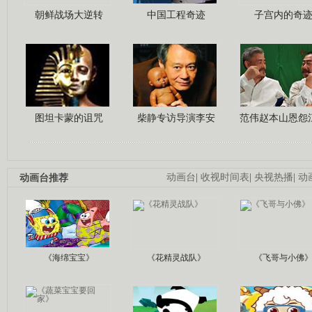
朝鲜战场大逆转
中国工程奇迹
子宫内的奇
图坦卡蒙的诅咒
柴静专访导演李安
范伟赵本山恩怨
动画台推荐
动画台
|
收视时间表
|
央视热播
|
动
《海绵宝宝》
《花精灵战队》
《飞哥与小佛