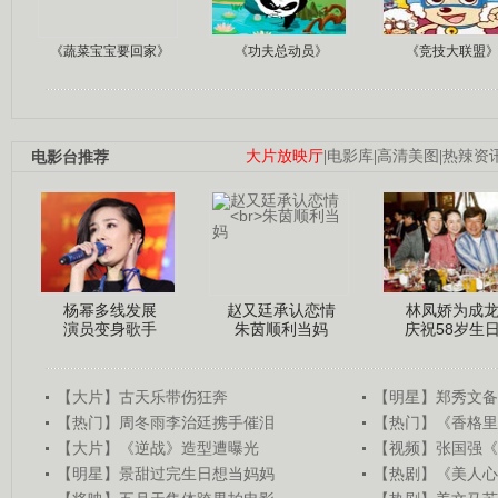
《蔬菜宝宝要回家》
《功夫总动员》
《竞技大联盟
电影台推荐
大片放映厅
|
电影库
|
高清美图
|
热辣资
杨幂多线发展
赵又廷承认恋情
林凤娇为成
演员变身歌手
朱茵顺利当妈
庆祝58岁生
【大片】古天乐带伤狂奔
【明星】郑秀文备
【热门】周冬雨李治廷携手催泪
【热门】《香格里
【大片】《逆战》造型遭曝光
【视频】张国强《
【明星】景甜过完生日想当妈妈
【热剧】《美人心