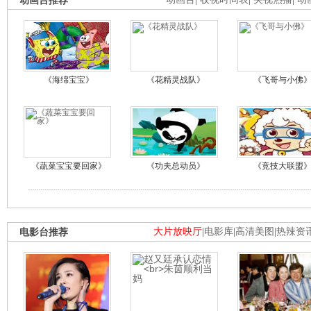
动画台推荐
《海绵宝宝》
《花精灵战队》
《飞哥与小佛
《蔬菜宝宝要回家》
《功夫总动员》
《竞技大联盟
电影台推荐
大片放映厅
|
电影库
|
高清美图
|
热辣资