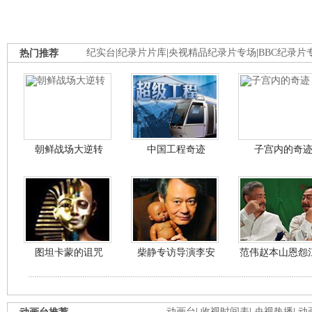
热门推荐
纪实台
|
纪录片片库
|
央视精品纪录片专场
|
BBC纪录片
朝鲜战场大逆转
中国工程奇迹
子宫内的奇
图坦卡蒙的诅咒
柴静专访导演李安
范伟赵本山恩怨
动画台
|
收视时间表
|
央视热播
|
动