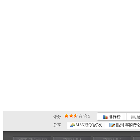
5
评分
排行榜
意
MSN或QQ好友
贴到博客或
分享
“钨”以稀为贵 [百
荣事达 5-1
荣事达 5-2