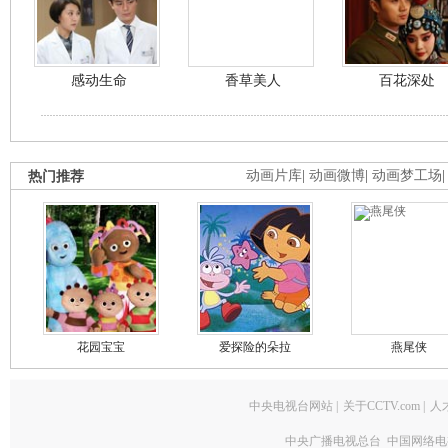
感动生命
香草美人
百花深处
热门推荐
动画片库
|
动画微博
|
动画梦工场
花园宝宝
爱探险的朵拉
燕尾侠
中央电视台网站
|
关于CCTV.com
|
人
中央广播电视总台 中国网络电