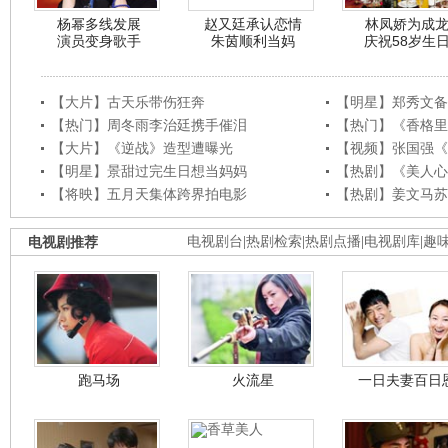
杨幂多线发展
赵又廷承认恋情
林凤娇为成
演员变身歌手
朱茵顺利当妈
庆祝58岁生
【大片】古天乐带伤狂奔
【明星】郑秀文备
【热门】周冬雨李治廷携手催泪
【热门】《香格里
【大片】《逆战》造型遭曝光
【视频】张国强《
【明星】景甜过完生日想当妈妈
【热剧】《美人心
【将映】五月天集体跨界拍电影
【热剧】姜文马苏
电视剧推荐
电视剧台
|
热剧检索
|
热剧点播
|
电视剧库
|
趣
跑马场
火流星
一日夫妻百日