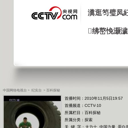
瀵逛笉璧凤
绋嶅悗灏
中国网络电视台
>
纪实台
>
百科探秘
首播时间：2010年11月5日19:57
首播频道：
CCTV-10
所属栏目：
百科探秘
所属分类：探索
关 键 字：
大力士
中国力量
蛋白