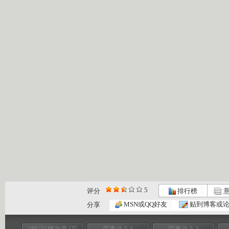
5
评分
排行榜
意
MSN或QQ好友
贴到博客或
分享
“钨”以稀为贵 [百
荣事达 5-1
荣事达 5-2