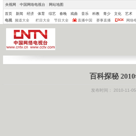
央视网
|
中国网络电视台
|
网站地图
首页
新闻
经济
体育
综艺
春晚
戏曲
音乐
科教
青少
文化
艺术
电视
频道大全
栏目大全
节目大全
直播中国
赛事直播
网络
百科探秘 201
发布时间：
2010-11-05