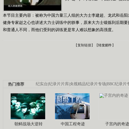
本节目主要内容：被称为中国力量三人组的大力士李建超、龙武和岳阳
健身专家赵之心也讲述大力士训练中的轶事，原来大力士锻炼到后期要
和普通人不同，而他们受到的训练更是常人难以想象的高强度。
【
复制链接
】【
转发邮件
】
热门推荐
纪实台
|
纪录片片库
|
央视精品纪录片专场
|
BBC纪录片
朝鲜战场大逆转
中国工程奇迹
子宫内的奇