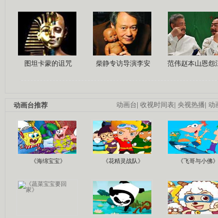
图坦卡蒙的诅咒
柴静专访导演李安
范伟赵本山恩怨
动画台推荐
动画台
|
收视时间表
|
央视热播
|
动
《海绵宝宝》
《花精灵战队》
《飞哥与小佛