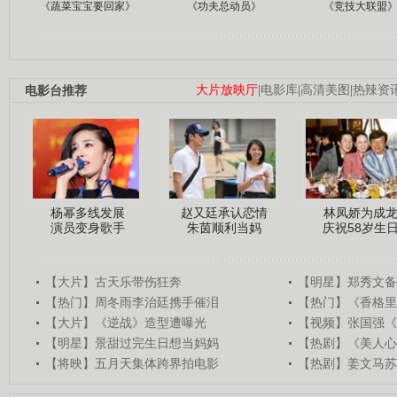
《蔬菜宝宝要回家》
《功夫总动员》
《竞技大联盟
电影台推荐
大片放映厅
|
电影库
|
高清美图
|
热辣资
杨幂多线发展
赵又廷承认恋情
林凤娇为成
演员变身歌手
朱茵顺利当妈
庆祝58岁生
【大片】古天乐带伤狂奔
【明星】郑秀文备
【热门】周冬雨李治廷携手催泪
【热门】《香格里
【大片】《逆战》造型遭曝光
【视频】张国强《
【明星】景甜过完生日想当妈妈
【热剧】《美人心
【将映】五月天集体跨界拍电影
【热剧】姜文马苏