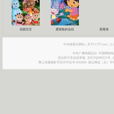
花园宝宝
爱探险的朵拉
燕尾侠
中央电视台网站
|
关于CCTV.com
|
人
中央广播电视总台 中国网络电
违法和不良信息举报
京ICP证060535号
网上传播视听节目许可证号 0102004
新出网证（京）字0