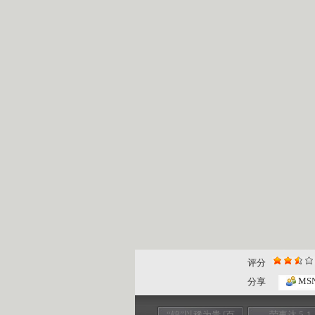
评分
MS
分享
“钨”以稀为贵 [百
荣事达 5-1