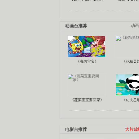
动画台推荐
动
《海绵宝宝》
《花精灵
《蔬菜宝宝要回家》
《功夫总
电影台推荐
大片放