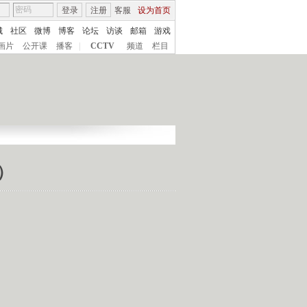
登录
注册
客服
设为首页
城
社区
微博
博客
论坛
访谈
邮箱
游戏
画片
公开课
播客
|
CCTV
频道
栏目
上）