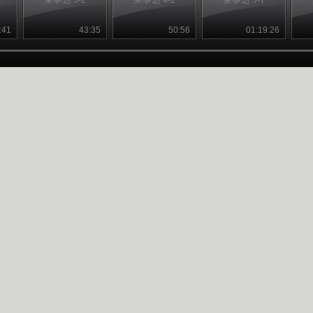
:41
43:35
50:56
01:19:26