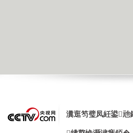
瀵逛笉璧凤紝鍙兘