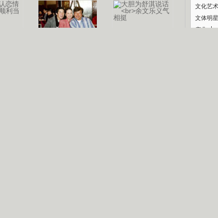
文化艺
文体明
庆典
纪录
认恋情
林凤娇为成龙
大胆为舒淇说话
利当妈
庆祝58岁生日
余文乐义气相挺
【明星】郑秀文备嫁衣等求婚
【热门】《香格里拉》全集在线看
【视频】张国强《王海涛今年41》
【热剧】《美人心计》在线观看
B
【热剧】姜文马苏《女人如花》全集
锘�
剧检索
|
热剧点播
|
电视剧库
|
趣味策划
|
CCTV-8官网
|
影视同期声