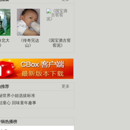
奇北大
《传奇完达
《国宝酒古窖
》
山》
窖泥》
柚推荐
更多
秘世界小姐选拔标准
结童心 回味童年趣事
专辑热播榜