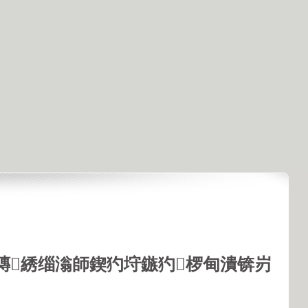
鏄綉缁滃師鍥犳垨鏃犳椤甸潰锛岃