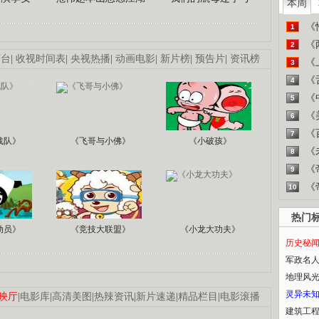
本周
《
1
《
2
画台
|
收视时间表
|
央视热播
|
动画电影
|
新片榜
|
预告片
|
资讯榜
《
3
《
4
《
5
《
6
《
7
战队》
《飞哥与小佛》
《小破孩》
《
8
《
9
《
10
热门
动员》
《竞技大联盟》
《小龙大功夫》
历史秘
军政名
地理风
灵异未
映厅
|
电影库
|
高清美图
|
热辣资讯
|
新片速递
|
精品栏目
|
电影滚播
建筑工