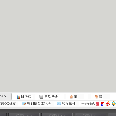
5
排行榜
意见反馈
顶
踩
N或QQ好友
贴到博客或论坛
转发邮件
一键转帖
荣事达 5-2
荣事达 4-2
荣事达 3-1