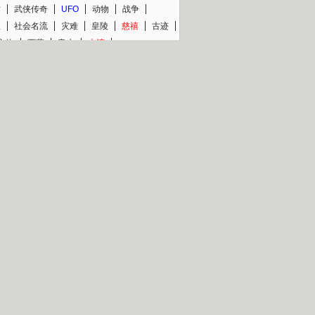
术
武侠传奇
UFO
动物
战争
星
社会名流
灾难
皇陵
慈禧
古迹
文物
西藏
青少
大清
片热映专场
更多
BC纪录片专场
央视精品纪录片