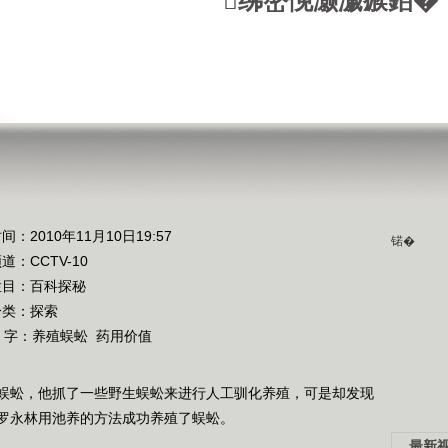
绋嶅悗灏濊瘯銆�
间：2010年11月10日19:57
锘�
频道：
CCTV-10
栏目：
百科探秘
分类：探索
 字：
养殖蜈蚣
药用价值
蜈蚣，他抓了一些野生蜈蚣来进行人工驯化养殖，可是却发现
罗永林用池养的方法成功养殖了蜈蚣。
最新