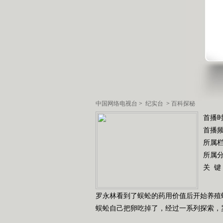
中国网络电视台
>
纪实台
>
百科探秘
首播时
首播
所属
所属
关 键
罗永林看到了蜈蚣的药用价值后开始养殖
蜈蚣自己把卵吃掉了，经过一系列探索，