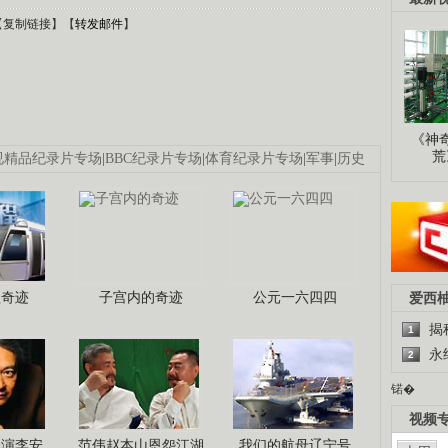
【
复制链接
】【
转发邮件
】
《神
荒
视精品纪录片专场
|
BBC纪录片专场
|
体育纪录片专场
|
军事
|
历史
程奇迹
子宫内的奇迹
公元一六四四
爱西
揭
1
永
2
锘�
视频
导演李安
范伟赵本山恩怨江湖
我们的航母辽宁号