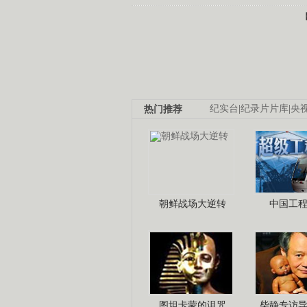
热门推荐
纪实台
|
纪录片片库
|
央
朝鲜战场大逆转
中国工
图坦卡蒙的诅咒
柴静专访