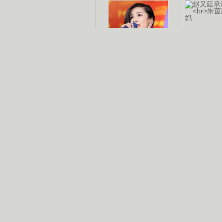
杨幂多线发展
赵又廷承
演员变身歌手
朱茵顺
【大片】古天乐带伤狂奔
【热门】周冬雨李治廷携手催泪
【大片】《逆战》造型遭曝光
【明星】景甜过完生日想当妈妈
【将映】五月天集体跨界拍电影
电视剧推荐
电视剧台
|
热