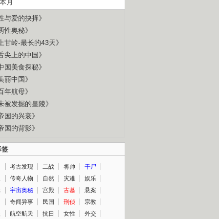
本月
性与爱的抉择》
两性奥秘》
上甘岭-最长的43天》
舌尖上的中国》
中国美食探秘》
美丽中国》
百年航母》
未被发掘的皇陵》
帝国的兴衰》
帝国的背影》
标签
闻
考古发现
二战
将帅
干尸
人
传奇人物
自然
灾难
娱乐
光
宇宙奥秘
宫殿
古墓
悬案
知
奇闻异事
民国
刑侦
宗教
程
航空航天
抗日
女性
外交