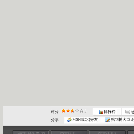
5
评分
排行榜
意
MSN或QQ好友
贴到博客或
分享
“钨”以稀为贵 [百
荣事达 5-1
荣事达 5-2