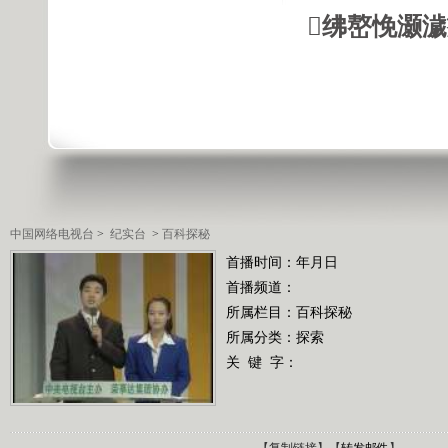
绋嶅悗灏
中国网络电视台
>
纪实台
>
百科探秘
首播时间：年月日
首播频道：
所属栏目：
百科探秘
所属分类：探索
关 键 字：
【
复制链接
】【
转发邮件
】