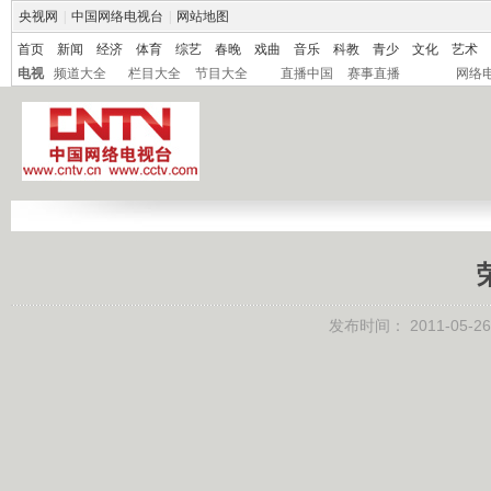
央视网
|
中国网络电视台
|
网站地图
首页
新闻
经济
体育
综艺
春晚
戏曲
音乐
科教
青少
文化
艺术
电视
频道大全
栏目大全
节目大全
直播中国
赛事直播
网络
发布时间：
2011-05-26