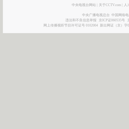
中央电视台网站
|
关于CCTV.com
|
人
中央广播电视总台 中国网络电
违法和不良信息举报
京ICP证060535号
网上传播视听节目许可证号 0102004
新出网证（京）字0