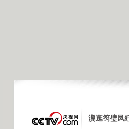
瀵逛笉璧凤