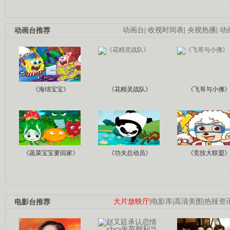
动画台推荐
动画台
|
收视时间表
|
央视热播
|
动
《海绵宝宝》
《花精灵战队》
《飞哥与小佛
《蔬菜宝宝要回家》
《功夫总动员》
《竞技大联盟
电影台推荐
大片放映厅
|
电影库
|
高清美图
|
热辣资