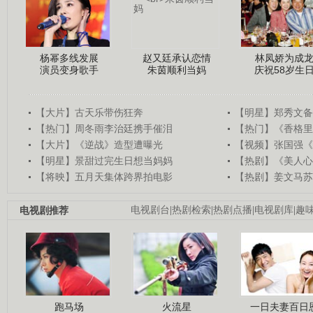
杨幂多线发展
赵又廷承认恋情
林凤娇为成
演员变身歌手
朱茵顺利当妈
庆祝58岁生
【大片】古天乐带伤狂奔
【明星】郑秀文备
【热门】周冬雨李治廷携手催泪
【热门】《香格里
【大片】《逆战》造型遭曝光
【视频】张国强《
【明星】景甜过完生日想当妈妈
【热剧】《美人心
【将映】五月天集体跨界拍电影
【热剧】姜文马苏
电视剧推荐
电视剧台
|
热剧检索
|
热剧点播
|
电视剧库
|
趣
跑马场
火流星
一日夫妻百日