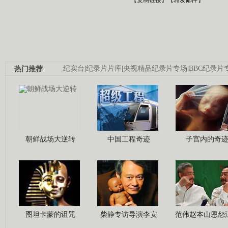
热门推荐
纪实台
|
纪录片片库
|
央视精品纪录片专场
|
BBC纪录片
朝鲜战场大逆转
中国工程奇迹
子宫内的奇
图坦卡蒙的诅咒
柴静专访导演李安
范伟赵本山恩怨