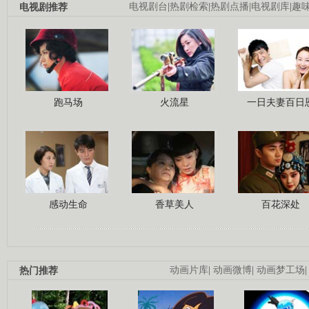
电视剧推荐
电视剧台
|
热剧检索
|
热剧点播
|
电视剧库
|
趣
跑马场
火流星
一日夫妻百日
感动生命
香草美人
百花深处
热门推荐
动画片库
|
动画微博
|
动画梦工场