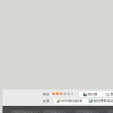
5
评分
排行榜
意
MSN或QQ好友
贴到博客或
分享
“钨”以稀为贵 [百
荣事达 5-1
荣事达 5-2