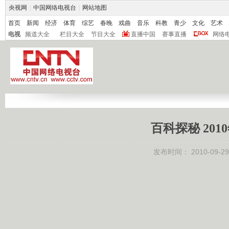
央视网
|
中国网络电视台
|
网站地图
首页
新闻
经济
体育
综艺
春晚
戏曲
音乐
科教
青少
文化
艺术
电视
频道大全
栏目大全
节目大全
直播中国
赛事直播
网络
百科探秘 201
发布时间：
2010-09-29