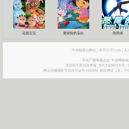
花园宝宝
爱探险的朵拉
燕尾侠
中央电视台网站
|
关于CCTV.com
|
人
中央广播电视总台 中国网络电
违法和不良信息举报
京ICP证060535号
网上传播视听节目许可证号 0102004
新出网证（京）字0