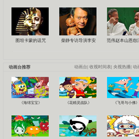
图坦卡蒙的诅咒
柴静专访导演李安
范伟赵本山恩怨
动画台推荐
动画台
|
收视时间表
|
央视热播
|
动
《海绵宝宝》
《花精灵战队》
《飞哥与小佛