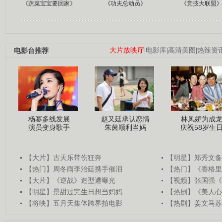
《蔬菜宝宝要回家》
《功夫总动员》
《竞技大联盟
电影台推荐
大片放映厅
|
电影库
|
高清美图
|
热辣资
杨幂多线发展
赵又廷承认恋情
林凤娇为成
演员变身歌手
朱茵顺利当妈
庆祝58岁生
【大片】古天乐带伤狂奔
【明星】郑秀文备
【热门】周冬雨李治廷携手催泪
【热门】《香格里
【大片】《逆战》造型遭曝光
【视频】张国强《
【明星】景甜过完生日想当妈妈
【热剧】《美人心
【将映】五月天集体跨界拍电影
【热剧】姜文马苏