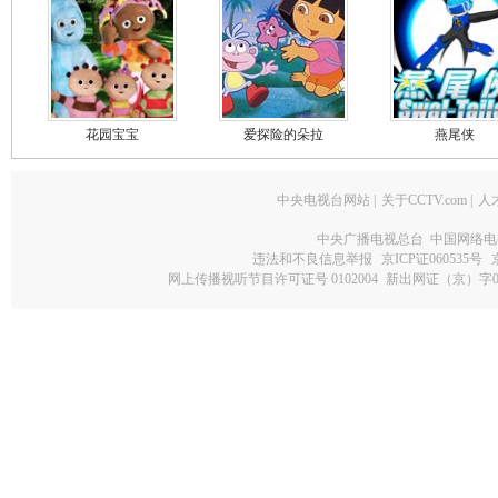
花园宝宝
爱探险的朵拉
燕尾侠
中央电视台网站
|
关于CCTV.com
|
人
中央广播电视总台 中国网络电
违法和不良信息举报
京ICP证060535号
网上传播视听节目许可证号 0102004
新出网证（京）字0