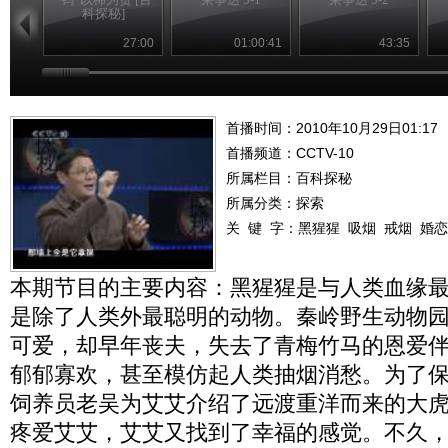
科探秘]
27:00
01:00:41
43:35
首播时间：2010年10月29日01:17
首播频道：
CCTV-10
所属栏目：
百科探秘
所属分类：探索
关 键 字：
黑猩猩
吸烟
戒烟
婚恋
本期节目的主要内容：黑猩猩是与人类血缘
是除了人类外最聪明的动物。秦岭野生动物
可爱，却早年丧夫，失去了青梅竹马的恩爱
郁郁寡欢，甚至模仿起人类抽烟消愁。为了
饲养员老吴为艾艾介绍了远渡重洋而来的大
疼爱艾艾，艾艾又找到了幸福的感觉。不久