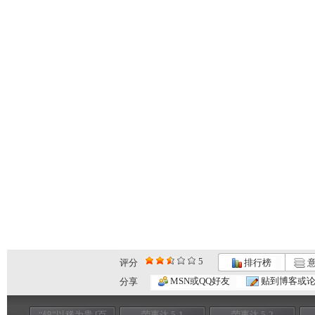
5
评分
排行榜
意
MSN或QQ好友
贴到博客或
分享
“钨”以稀为贵 [百
荣事达 5-1
荣事达 5-2