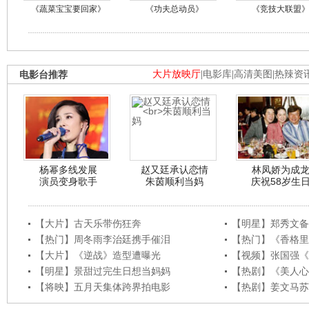
《蔬菜宝宝要回家》
《功夫总动员》
《竞技大联盟
电影台推荐
大片放映厅
|
电影库
|
高清美图
|
热辣资
杨幂多线发展
赵又廷承认恋情
林凤娇为成
演员变身歌手
朱茵顺利当妈
庆祝58岁生
【大片】古天乐带伤狂奔
【明星】郑秀文备
【热门】周冬雨李治廷携手催泪
【热门】《香格里
【大片】《逆战》造型遭曝光
【视频】张国强《
【明星】景甜过完生日想当妈妈
【热剧】《美人心
【将映】五月天集体跨界拍电影
【热剧】姜文马苏