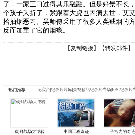
了，一家三口过得其乐融融。但是好景不长
个孩子夭折了，紧跟着大虎也因病去世，艾
拾抽烟恶习。吴师傅采用了很多人类戒烟的
反而加重了它的烟瘾。
【
复制链接
】【
转发邮件
】
热门推荐
纪实台
|
纪录片片库
|
央视精品纪录片专场
|
BBC纪录片
朝鲜战场大逆转
中国工程奇迹
子宫内的奇