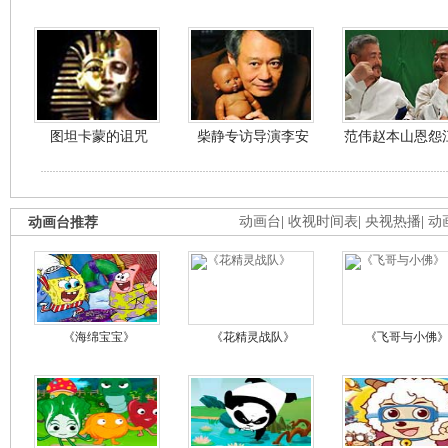
图坦卡蒙的诅咒
柴静专访导演李安
范伟赵本山恩怨
动画台推荐
动画台
|
收视时间表
|
央视热播
|
动
《海绵宝宝》
《花精灵战队》
《飞哥与小佛