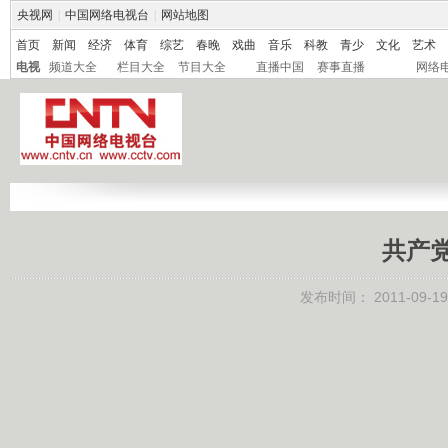
央视网
|
中国网络电视台
|
网站地图
首页
新闻
经济
体育
综艺
春晚
戏曲
音乐
科教
青少
文化
艺术
电视
频道大全
栏目大全
节目大全
直播中国
赛事直播
网络
共产党
发布时间：
2011-09-19