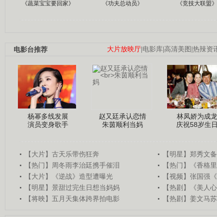
《蔬菜宝宝要回家》
《功夫总动员》
《竞技大联盟
电影台推荐
大片放映厅
|
电影库
|
高清美图
|
热辣资
杨幂多线发展
赵又廷承认恋情
林凤娇为成
演员变身歌手
朱茵顺利当妈
庆祝58岁生
【大片】古天乐带伤狂奔
【明星】郑秀文备
【热门】周冬雨李治廷携手催泪
【热门】《香格里
【大片】《逆战》造型遭曝光
【视频】张国强《
【明星】景甜过完生日想当妈妈
【热剧】《美人心
【将映】五月天集体跨界拍电影
【热剧】姜文马苏