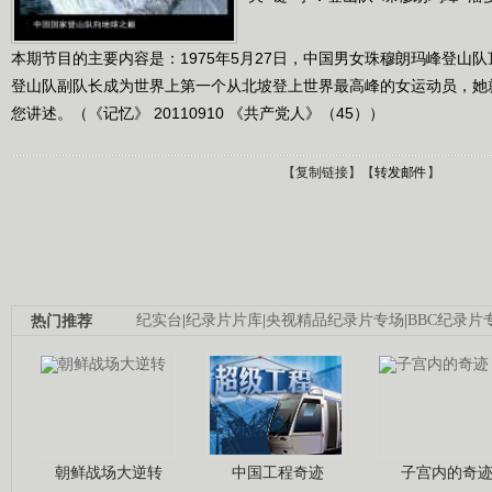
本期节目的主要内容是：1975年5月27日，中国男女珠穆朗玛峰登山
登山队副队长成为世界上第一个从北坡登上世界最高峰的女运动员，她
您讲述。（《记忆》 20110910 《共产党人》（45））
【
复制链接
】【
转发邮件
】
热门推荐
纪实台
|
纪录片片库
|
央视精品纪录片专场
|
BBC纪录片
朝鲜战场大逆转
中国工程奇迹
子宫内的奇