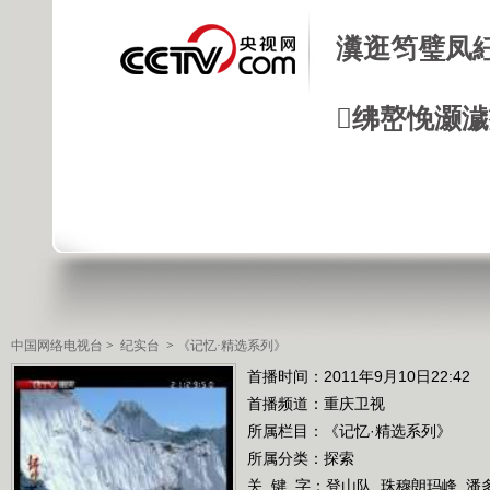
瀵逛笉璧凤
绋嶅悗灏
中国网络电视台
>
纪实台
>
《记忆·精选系列》
首播时间：2011年9月10日22:42
首播频道：
重庆卫视
所属栏目：
《记忆·精选系列》
所属分类：探索
关 键 字：
登山队
珠穆朗玛峰
潘