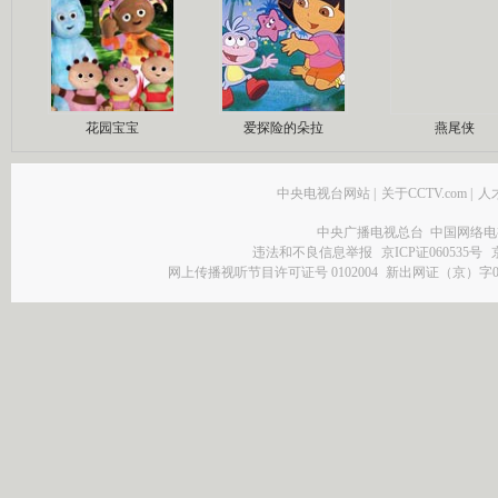
花园宝宝
爱探险的朵拉
燕尾侠
中央电视台网站
|
关于CCTV.com
|
人
中央广播电视总台 中国网络电
违法和不良信息举报
京ICP证060535号
网上传播视听节目许可证号 0102004
新出网证（京）字0