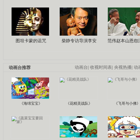
图坦卡蒙的诅咒
柴静专访导演李安
范伟赵本山恩怨
动画台推荐
动画台
|
收视时间表
|
央视热播
|
动
《海绵宝宝》
《花精灵战队》
《飞哥与小佛