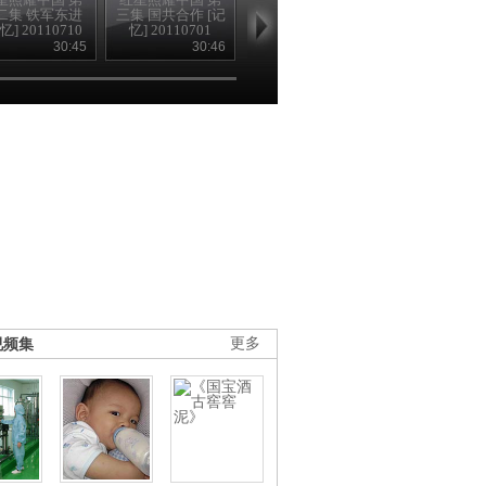
二集 铁军东进
三集 国共合作 [记
十三集 奔赴延安
六集 星火燎原 
忆] 20110710
忆] 20110701
[记忆]20110711
忆] 2011070
30:45
30:46
30:56
30
视频集
更多