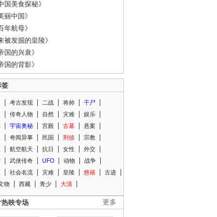
中国美食探秘》
美丽中国》
百年航母》
未被发掘的皇陵》
帝国的兴衰》
帝国的背影》
标签
闻
考古发现
二战
将帅
干尸
人
传奇人物
自然
灾难
娱乐
光
宇宙奥秘
宫殿
古墓
悬案
知
奇闻异事
民国
刑侦
宗教
程
航空航天
抗日
女性
外交
术
武侠传奇
UFO
动物
战争
星
社会名流
灾难
皇陵
慈禧
古迹
文物
西藏
青少
大清
片热映专场
更多