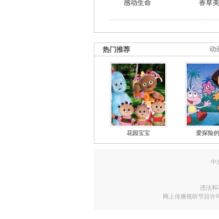
感动生命
香草
热门推荐
动
花园宝宝
爱探险
中
违法和
网上传播视听节目许可证号