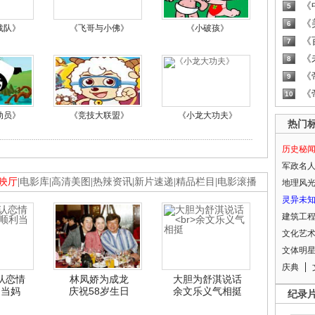
《
5
《
6
战队》
《飞哥与小佛》
《小破孩》
《
7
《
8
《
9
《
10
动员》
《竞技大联盟》
《小龙大功夫》
热门
历史秘
军政名
映厅
|
电影库
|
高清美图
|
热辣资讯
|
新片速递
|
精品栏目
|
电影滚播
地理风
灵异未
建筑工
文化艺
文体明
庆典
认恋情
林凤娇为成龙
大胆为舒淇说话
利当妈
庆祝58岁生日
余文乐义气相挺
纪录