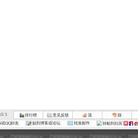
5
排行榜
意见反馈
顶
踩
N或QQ好友
贴到博客或论坛
转发邮件
转帖到社区
 第
红星照耀中国 第
红星照耀中国 第
红星照耀中国 第
红