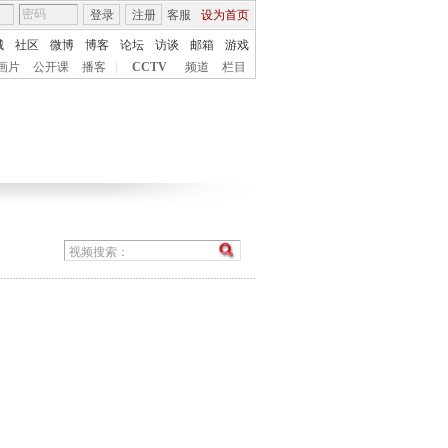
登录
注册
客服
设为首页
城
社区
微博
博客
论坛
访谈
邮箱
游戏
画片
公开课
播客
|
CCTV
频道
栏目