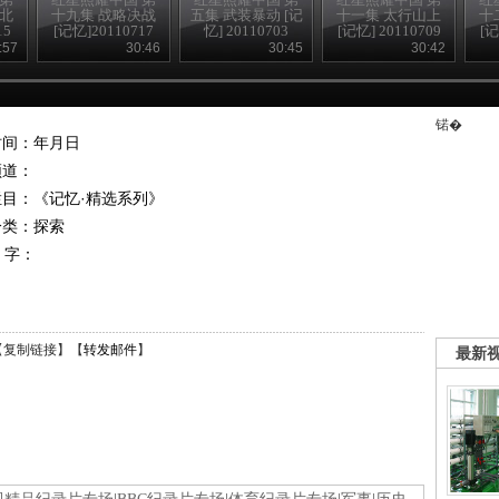
东北
十九集 战略决战
五集 武装暴动 [记
十一集 太行山上
十
15
[记忆]20110717
忆] 20110703
[记忆] 20110709
[记
:57
30:46
30:45
30:42
锘�
时间：年月日
频道：
栏目：
《记忆·精选系列》
分类：探索
 字：
【
复制链接
】【
转发邮件
】
最新