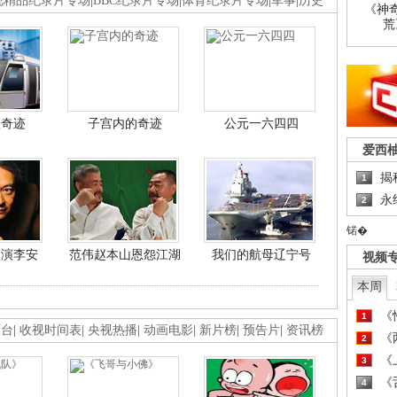
视精品纪录片专场
|
BBC纪录片专场
|
体育纪录片专场
|
军事
|
历史
《神
荒
程奇迹
子宫内的奇迹
公元一六四四
爱西
揭
1
永
2
锘�
导演李安
范伟赵本山恩怨江湖
我们的航母辽宁号
视频
本周
《
1
画台
|
收视时间表
|
央视热播
|
动画电影
|
新片榜
|
预告片
|
资讯榜
《
2
《
3
《
4