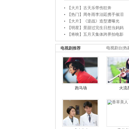
【大片】古天乐带伤狂奔
【热门】周冬雨李治廷携手催泪
【大片】《逆战》造型遭曝光
【明星】景甜过完生日想当妈妈
【将映】五月天集体跨界拍电影
电视剧推荐
电视剧台
|
热
跑马场
火流