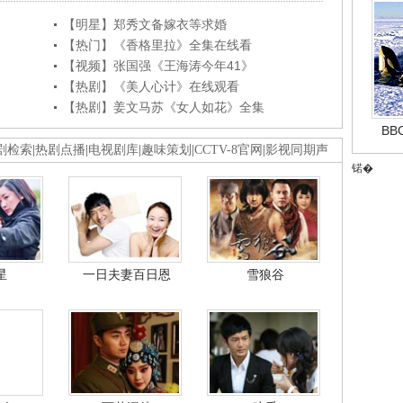
【明星】郑秀文备嫁衣等求婚
【热门】《香格里拉》全集在线看
【视频】张国强《王海涛今年41》
【热剧】《美人心计》在线观看
【热剧】姜文马苏《女人如花》全集
B
剧检索
|
热剧点播
|
电视剧库
|
趣味策划
|
CCTV-8官网
|
影视同期声
锘�
星
一日夫妻百日恩
雪狼谷