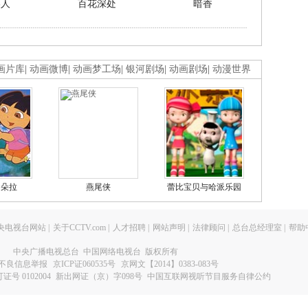
美人
百花深处
暗香
画片库
|
动画微博
|
动画梦工场
|
银河剧场
|
动画剧场
|
动漫世界
的朵拉
燕尾侠
蕾比宝贝与哈派乐园
央电视台网站
|
关于CCTV.com
|
人才招聘
|
网站声明
|
法律顾问
|
总台总经理室
|
帮助
中央广播电视总台 中国网络电视台 版权所有
不良信息举报
京ICP证060535号
京网文【2014】0383-083号
 0102004
新出网证（京）字098号
中国互联网视听节目服务自律公约