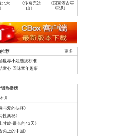
奇北大
《传奇完达
《国宝酒古窖
》
山》
窖泥》
柚推荐
更多
秘世界小姐选拔标准
结童心 回味童年趣事
专辑热播榜
本月
性与爱的抉择》
两性奥秘》
上甘岭-最长的43天》
舌尖上的中国》