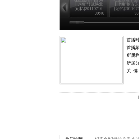
十八集 转战陕北
十七集 抢占
[记忆]20110716
[记忆]201107
30:46
30
首播
首播
所属
所属
关 键