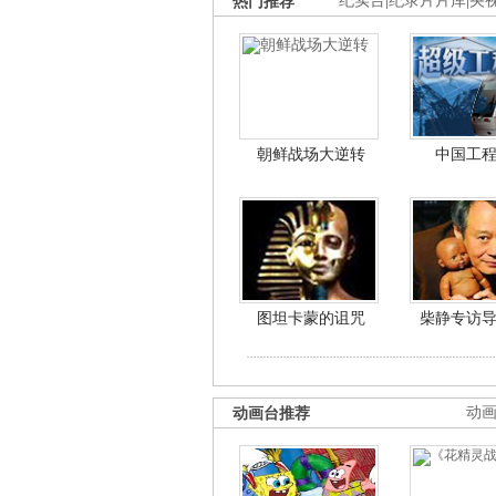
热门推荐
纪实台
|
纪录片片库
|
央
朝鲜战场大逆转
中国工
图坦卡蒙的诅咒
柴静专访
动画台推荐
动