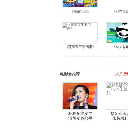
《海绵宝宝》
《花精灵
《蔬菜宝宝要回家》
《功夫总
电影台推荐
大片放
杨幂多线发展
赵又廷承
演员变身歌手
朱茵顺