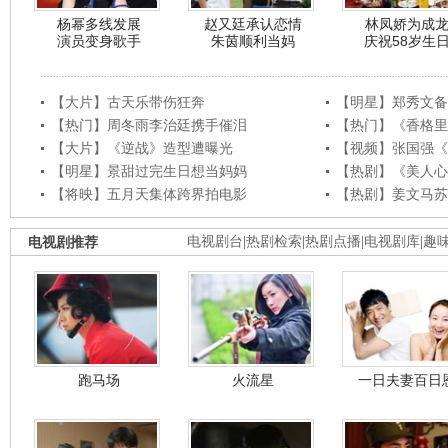
杨幂多线发展
赵又廷承认恋情
林凤娇为成
演员变身歌手
朱茵顺利当妈
庆祝58岁生
【大片】古天乐带伤狂奔
【明星】郑秀文备
【热门】周冬雨李治廷携手催泪
【热门】《香格里
【大片】《逆战》造型遭曝光
【视频】张国强《
【明星】景甜过完生日想当妈妈
【热剧】《美人心
【将映】五月天集体跨界拍电影
【热剧】姜文马苏
电视剧推荐
电视剧台
|
热剧检索
|
热剧点播
|
电视剧库
|
趣
跑马场
火流星
一日夫妻百日