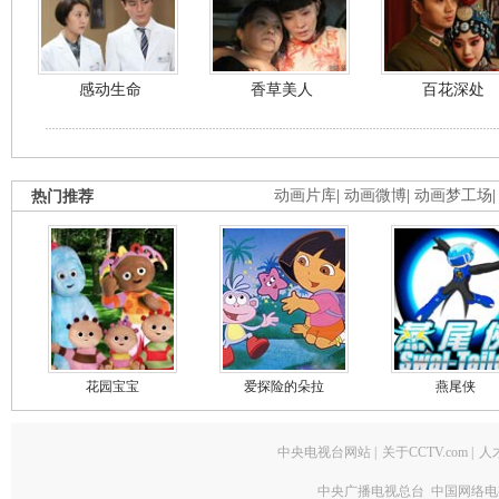
感动生命
香草美人
百花深处
热门推荐
动画片库
|
动画微博
|
动画梦工场
花园宝宝
爱探险的朵拉
燕尾侠
中央电视台网站
|
关于CCTV.com
|
人
中央广播电视总台 中国网络电