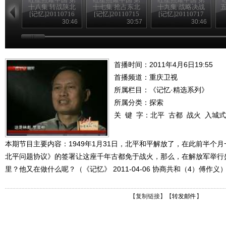
十八集 转战陕北
十七集 抢占东北
十九集 战略决战
五
[记忆]20110716
[记忆]20110715
[记忆]20110717
30:46
30:57
30:46
首播时间：2011年4月6日19:55
首播频道：
重庆卫视
所属栏目：
《记忆·精选系列》
所属分类：探索
关 键 字：
北平
古都
战火
入城式
本期节目主要内容：1949年1月31日，北平和平解放了，在此前半个
北平问题协议》的签署让这座千年古都免于战火，那么，在解放军举行
里？他又在做什么呢？（《记忆》 2011-04-06 协商共和（4）傅作义
【
复制链接
】【
转发邮件
】