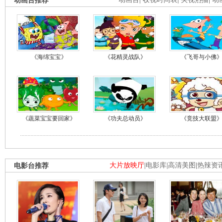
动画台推荐
《海绵宝宝》
《花精灵战队》
《飞哥与小佛
《蔬菜宝宝要回家》
《功夫总动员》
《竞技大联盟
电影台推荐
大片放映厅
|
电影库
|
高清美图
|
热辣资