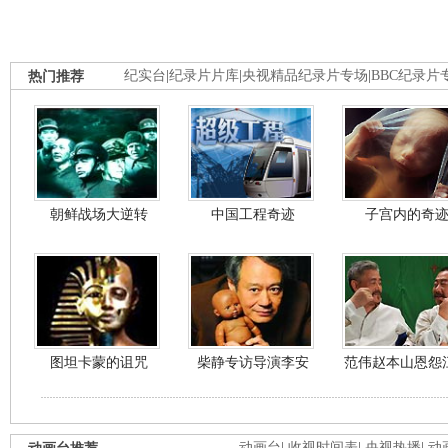
热门推荐
纪实台
|
纪录片片库
|
央视精品纪录片专场
|
BBC纪录片
朝鲜战场大逆转
中国工程奇迹
子宫内的奇
图坦卡蒙的诅咒
柴静专访导演李安
范伟赵本山恩怨
动画台
|
收视时间表
|
央视热播
|
动