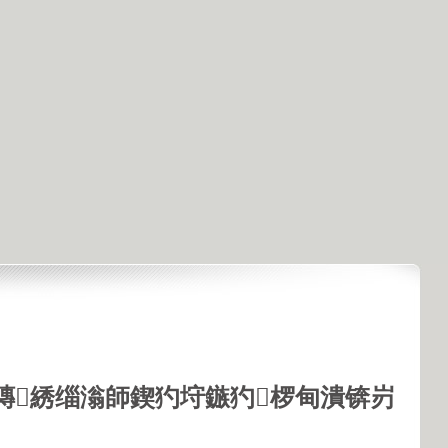
鏄綉缁滃師鍥犳垨鏃犳椤甸潰锛岃