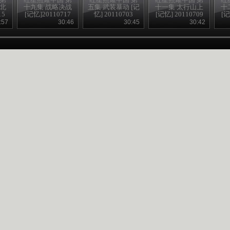
东北
十九集 战略决战
五集 武装暴动 [记
十一集 太行山上
十
15
[记忆]20110717
忆] 20110703
[记忆] 20110709
[记
:57
30:46
30:45
30:42