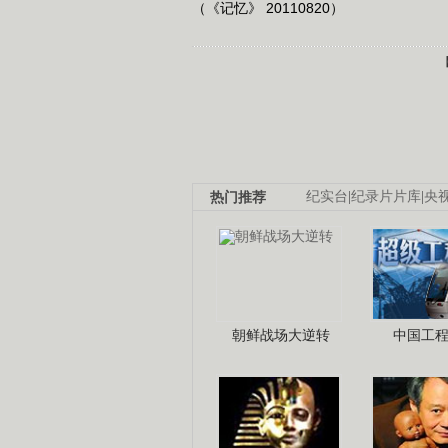
（《记忆》 20110820）
热门推荐
纪实台
|
纪录片片库
|
央
朝鲜战场大逆转
中国工