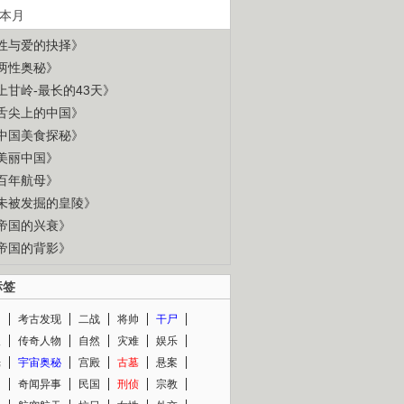
本月
性与爱的抉择》
两性奥秘》
上甘岭-最长的43天》
舌尖上的中国》
中国美食探秘》
美丽中国》
百年航母》
未被发掘的皇陵》
帝国的兴衰》
帝国的背影》
标签
闻
考古发现
二战
将帅
干尸
人
传奇人物
自然
灾难
娱乐
光
宇宙奥秘
宫殿
古墓
悬案
知
奇闻异事
民国
刑侦
宗教