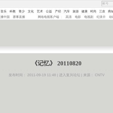
音乐
科教
青少
文化
艺术
公益
产经
汽车
旅游
健康
时尚
三农
商
直播中国
赛事直播
网络电视客户端
|
高清
电影
电视剧
纪录片
动
《记忆》 20110820
发布时间：
2011-09-19 11:48 |
进入复兴论坛
| 来源：
CNTV