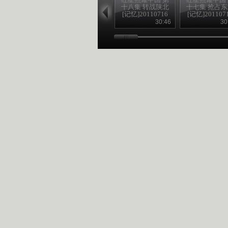
十八集 转战陕北
十七集 抢占
[记忆]20110716
[记忆]201107
30:46
30