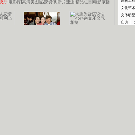
建筑工
映厅
|
电影库
|
高清美图
|
热辣资讯
|
新片速递
|
精品栏目
|
电影滚播
文化艺
文体明
庆典
纪录
认恋情
林凤娇为成龙
大胆为舒淇说话
利当妈
庆祝58岁生日
余文乐义气相挺
【明星】郑秀文备嫁衣等求婚
【热门】《香格里拉》全集在线看
【视频】张国强《王海涛今年41》
B
【热剧】《美人心计》在线观看
【热剧】姜文马苏《女人如花》全集
锘�
剧检索
|
热剧点播
|
电视剧库
|
趣味策划
|
CCTV-8官网
|
影视同期声