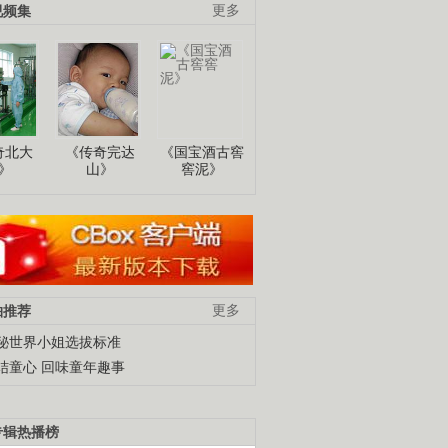
视频集
更多
奇北大
《传奇完达
《国宝酒古窖
》
山》
窖泥》
柚推荐
更多
秘世界小姐选拔标准
结童心 回味童年趣事
专辑热播榜