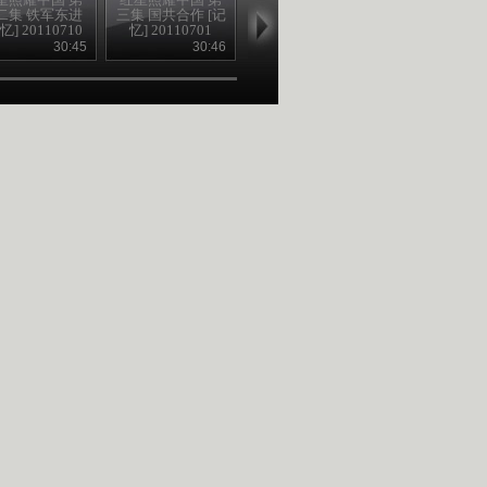
二集 铁军东进
三集 国共合作 [记
十三集 奔赴延安
六集 星火燎原 
忆] 20110710
忆] 20110701
[记忆]20110711
忆] 2011070
30:45
30:46
30:56
30