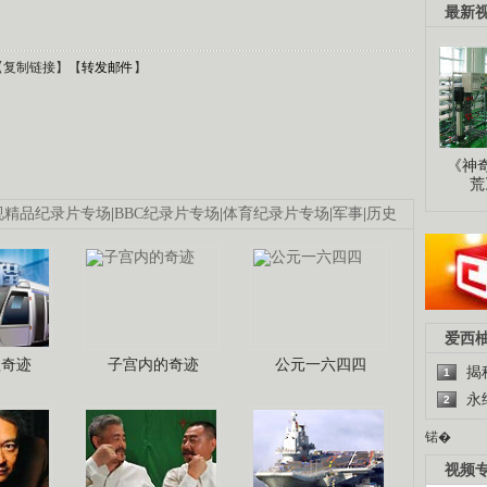
最新
【
复制链接
】【
转发邮件
】
《神
荒
视精品纪录片专场
|
BBC纪录片专场
|
体育纪录片专场
|
军事
|
历史
爱西
程奇迹
子宫内的奇迹
公元一六四四
揭
1
永
2
锘�
视频