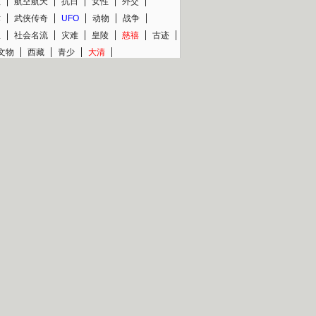
程
航空航天
抗日
女性
外交
术
武侠传奇
UFO
动物
战争
星
社会名流
灾难
皇陵
慈禧
古迹
文物
西藏
青少
大清
片热映专场
更多
BC纪录片专场
央视精品纪录片