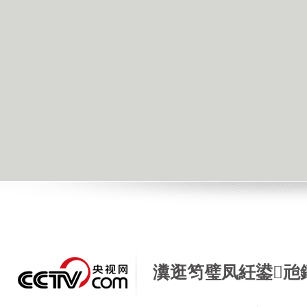
瀵逛笉璧凤紝鍙兘