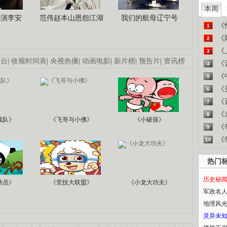
本周
导演李安
范伟赵本山恩怨江湖
我们的航母辽宁号
《
1
《
2
《
3
画台
|
收视时间表
|
央视热播
|
动画电影
|
新片榜
|
预告片
|
资讯榜
《
4
《
5
《
6
《
7
《
8
战队》
《飞哥与小佛》
《小破孩》
《
9
《
10
热门
历史秘
动员》
《竞技大联盟》
《小龙大功夫》
军政名
地理风
灵异未