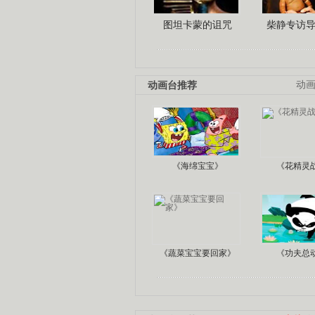
图坦卡蒙的诅咒
柴静专访
动画台推荐
动
《海绵宝宝》
《花精灵
《蔬菜宝宝要回家》
《功夫总