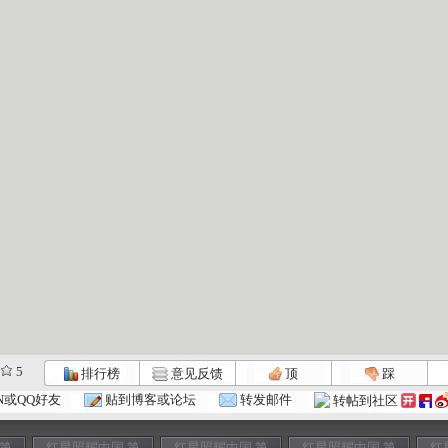
5
排行榜
意见反馈
顶
踩
N或QQ好友
贴到博客或论坛
转发邮件
转帖到社区
 第
红星照耀中国 第
红星照耀中国 第
红星照耀中国 第
红