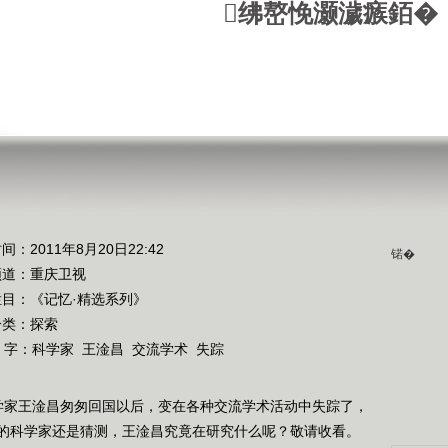
绋嶅悗灏濊瘯銆�
间：2011年8月20日22:42
锘�
频道：
重庆卫视
栏目：
《记忆·精选系列》
分类：探索
 字：
科学家
王淦昌
交流学术
失踪
科学家王淦昌匆匆回国以后，变在各种交流学术活动中失踪了，
的科学家还是猜测，王淦昌究竟在研究什么呢？敬请收看。