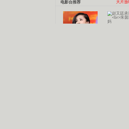
电影台推荐
大片放
杨幂多线发展
赵又廷承
演员变身歌手
朱茵顺
【大片】古天乐带伤狂奔
【热门】周冬雨李治廷携手催泪
【大片】《逆战》造型遭曝光
【明星】景甜过完生日想当妈妈
【将映】五月天集体跨界拍电影
电视剧推荐
电视剧台
|
热