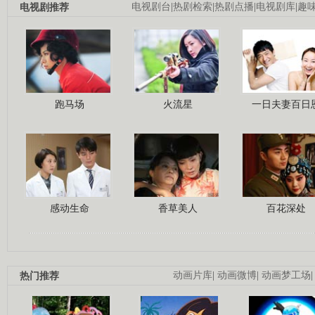
电视剧推荐
电视剧台
|
热剧检索
|
热剧点播
|
电视剧库
|
趣
跑马场
火流星
一日夫妻百日
感动生命
香草美人
百花深处
热门推荐
动画片库
|
动画微博
|
动画梦工场