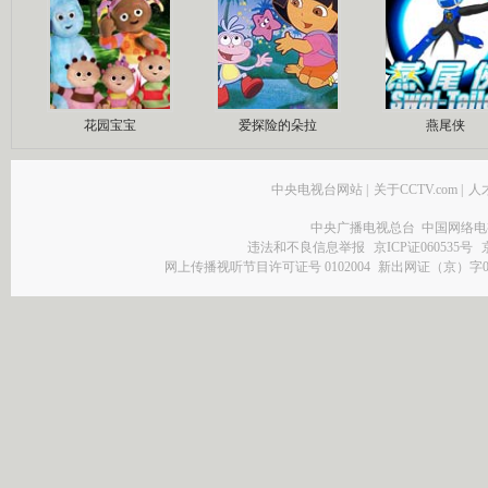
花园宝宝
爱探险的朵拉
燕尾侠
中央电视台网站
|
关于CCTV.com
|
人
中央广播电视总台 中国网络电
违法和不良信息举报
京ICP证060535号
网上传播视听节目许可证号 0102004
新出网证（京）字0