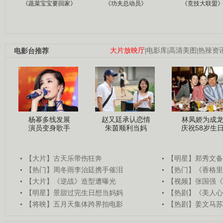
《蔬菜宝宝要回家》
《功夫总动员》
《竞技大联盟
电影台推荐
大片放映厅
|
电影库
|
高清美图
|
热辣资
杨幂多线发展
赵又廷承认恋情
林凤娇为成
演员变身歌手
朱茵顺利当妈
庆祝58岁生
【大片】古天乐带伤狂奔
【明星】郑秀文备
【热门】周冬雨李治廷携手催泪
【热门】《香格里
【大片】《逆战》造型遭曝光
【视频】张国强《
【明星】景甜过完生日想当妈妈
【热剧】《美人心
【将映】五月天集体跨界拍电影
【热剧】姜文马苏