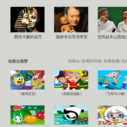
图坦卡蒙的诅咒
柴静专访导演李安
范伟赵本山恩怨
动画台推荐
动画台
|
收视时间表
|
央视热播
|
动
《海绵宝宝》
《花精灵战队》
《飞哥与小佛