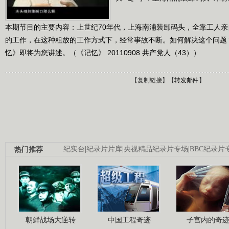
本期节目的主要内容：上世纪70年代，上海南浦装卸码头，全靠工人
的工作，在这种粗放的工作方式下，经常事故不断。如何解决这个问题
忆》即将为您讲述。（《记忆》 20110908 共产党人（43））
【
复制链接
】【
转发邮件
】
热门推荐
纪实台
|
纪录片片库
|
央视精品纪录片专场
|
BBC纪录片
朝鲜战场大逆转
中国工程奇迹
子宫内的奇