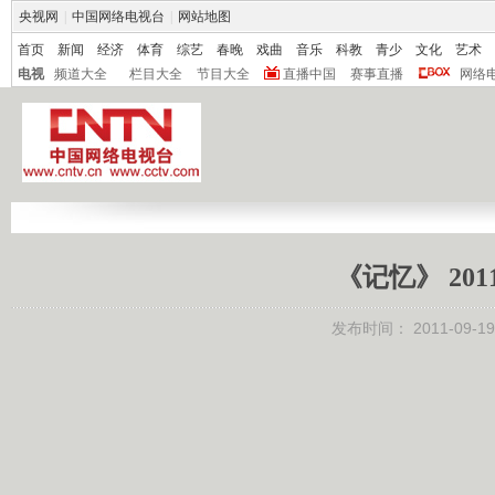
央视网
|
中国网络电视台
|
网站地图
首页
新闻
经济
体育
综艺
春晚
戏曲
音乐
科教
青少
文化
艺术
电视
频道大全
栏目大全
节目大全
直播中国
赛事直播
网络
《记忆》 201
发布时间：
2011-09-19