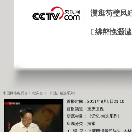
瀵逛笉璧凤
绋嶅悗灏
中国网络电视台
>
纪实台
>
《记忆·精选系列》
首播时间：2011年9月8日21:10
首播频道：
重庆卫视
所属栏目：
《记忆·精选系列》
所属分类：探索
关 键 字：
上海南浦装卸码头
木材