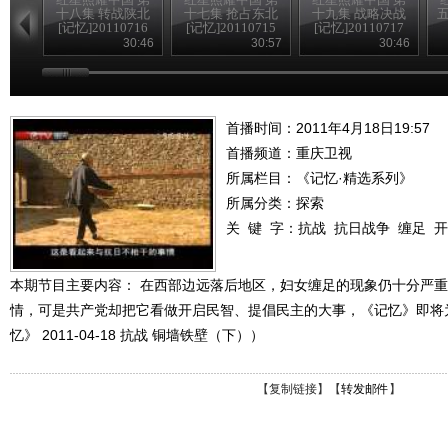
十八集 转战陕北
十七集 抢占东北
十九集 战略决战
五
[记忆]20110716
[记忆]20110715
[记忆]20110717
30:46
30:57
30:46
首播时间：2011年4月18日19:57
首播频道：
重庆卫视
所属栏目：
《记忆·精选系列》
所属分类：探索
关 键 字：
抗战
抗日战争
缠足
开
本期节目主要内容： 在西部边远落后地区，妇女缠足的现象仍十分严
情，可是共产党却把它看做开启民智、提倡民主的大事，《记忆》即将
忆》 2011-04-18 抗战 铜墙铁壁（下））
【
复制链接
】【
转发邮件
】