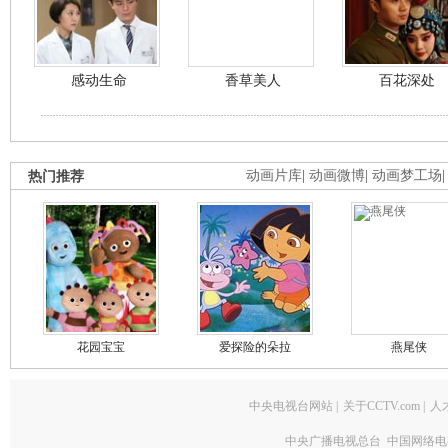
感动生命
香草美人
百花深处
热门推荐
动画片库
|
动画微博
|
动画梦工场
花园宝宝
爱探险的朵拉
燕尾侠
中央电视台网站
|
关于CCTV.com
|
人
中央广播电视总台 中国网络电