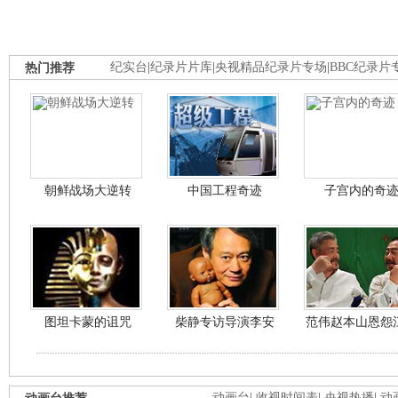
热门推荐
纪实台
|
纪录片片库
|
央视精品纪录片专场
|
BBC纪录片
朝鲜战场大逆转
中国工程奇迹
子宫内的奇
图坦卡蒙的诅咒
柴静专访导演李安
范伟赵本山恩怨
动画台
|
收视时间表
|
央视热播
|
动