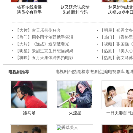
杨幂多线发展
赵又廷承认恋情
林凤娇为成
演员变身歌手
朱茵顺利当妈
庆祝58岁生
【大片】古天乐带伤狂奔
【明星】郑秀文备
【热门】周冬雨李治廷携手催泪
【热门】《香格里
【大片】《逆战》造型遭曝光
【视频】张国强《
【明星】景甜过完生日想当妈妈
【热剧】《美人心
【将映】五月天集体跨界拍电影
【热剧】姜文马苏
电视剧推荐
电视剧台
|
热剧检索
|
热剧点播
|
电视剧库
|
趣
跑马场
火流星
一日夫妻百日