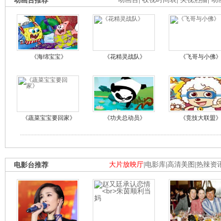
动画台推荐
《海绵宝宝》
《花精灵战队》
《飞哥与小佛
《蔬菜宝宝要回家》
《功夫总动员》
《竞技大联盟
电影台推荐
大片放映厅
|
电影库
|
高清美图
|
热辣资