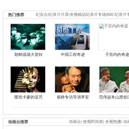
热门推荐
纪实台
|
纪录片片库
|
央视精品纪录片专场
|
BBC纪录片
朝鲜战场大逆转
中国工程奇迹
子宫内的奇
图坦卡蒙的诅咒
柴静专访导演李安
范伟赵本山恩怨
动画台推荐
动画台
|
收视时间表
|
央视热播
|
动