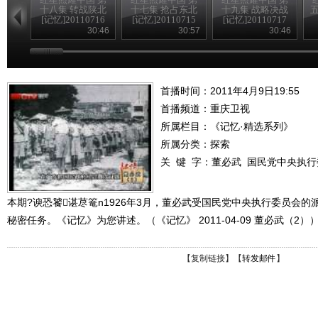
十八集 转战陕北
十七集 抢占东北
十九集 战略决战
五
[记忆]20110716
[记忆]20110715
[记忆]20110717
30:46
30:57
30:46
首播时间：2011年4月9日19:55
首播频道：
重庆卫视
所属栏目：
《记忆·精选系列》
所属分类：探索
关 键 字：
董必武
国民党中央执行
本期?谀恐饕谌荩篭n1926年3月，董必武受国民党中央执行委员会
秘密任务。《记忆》为您讲述。（《记忆》 2011-04-09 董必武（2）
【
复制链接
】【
转发邮件
】