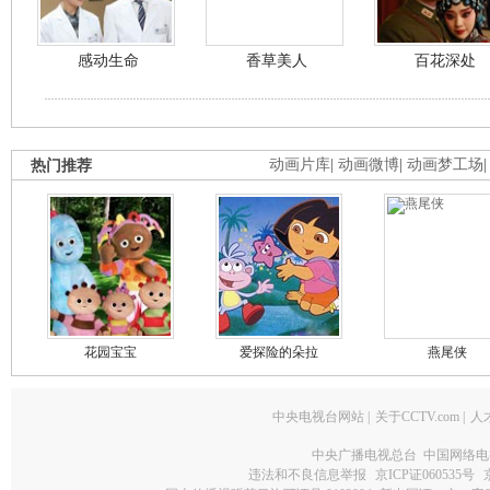
感动生命
香草美人
百花深处
热门推荐
动画片库
|
动画微博
|
动画梦工场
花园宝宝
爱探险的朵拉
燕尾侠
中央电视台网站
|
关于CCTV.com
|
人
中央广播电视总台 中国网络电
违法和不良信息举报
京ICP证060535号