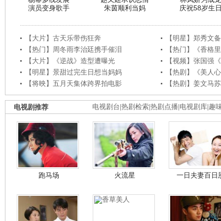
演员变身歌手
朱茵顺利当妈
庆祝58岁生
【大片】古天乐带伤狂奔
【明星】郑秀文备
【热门】周冬雨李治廷携手催泪
【热门】《香格里
【大片】《逆战》造型遭曝光
【视频】张国强《
【明星】景甜过完生日想当妈妈
【热剧】《美人心
【将映】五月天集体跨界拍电影
【热剧】姜文马苏
电视剧推荐
电视剧台
|
热剧检索
|
热剧点播
|
电视剧库
|
趣
跑马场
火流星
一日夫妻百日