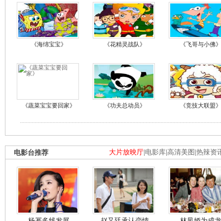
《海绵宝宝》
《花精灵战队》
《飞哥与小佛
《蔬菜宝宝要回家》
《功夫总动员》
《竞技大联盟
电影台推荐
大片放映厅
|
电影库
|
高清美图
|
热辣资
杨幂多线发展
赵又廷承认恋情
林凤娇为成