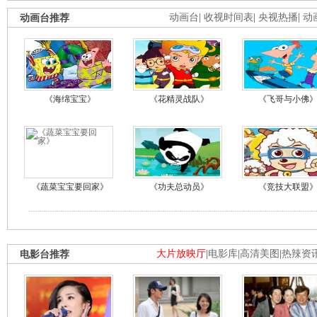
动画台推荐
动画台
|
收视时间表
|
央视热播
|
动
《海绵宝宝》
《花精灵战队》
《飞哥与小佛
《蔬菜宝宝要回家》
《功夫总动员》
《竞技大联盟
电影台推荐
大片放映厅
|
电影库
|
高清美图
|
热辣资