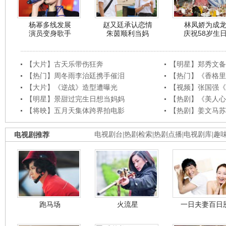
杨幂多线发展
赵又廷承认恋情
林凤娇为成
演员变身歌手
朱茵顺利当妈
庆祝58岁生
【大片】古天乐带伤狂奔
【明星】郑秀文备
【热门】周冬雨李治廷携手催泪
【热门】《香格里
【大片】《逆战》造型遭曝光
【视频】张国强《
【明星】景甜过完生日想当妈妈
【热剧】《美人心
【将映】五月天集体跨界拍电影
【热剧】姜文马苏
电视剧推荐
电视剧台
|
热剧检索
|
热剧点播
|
电视剧库
|
趣
跑马场
火流星
一日夫妻百日