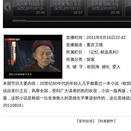
十八集 转战陕北
十七集 抢占东北
十九集 战略决战
五
[记忆]20110716
[记忆]20110715
[记忆]20110717
30:46
30:57
30:46
首播时间：2011年8月16日22:42
首播频道：
重庆卫视
所属栏目：
《记忆·精选系列》
所属分类：探索
关 键 字：
欧阳海
婚礼
爱人
本期节目主要内容：20世纪60年代的年轻人几乎都看过一本小说《欧阳海
说自发行之后，风靡全国，受到广大读者的热烈欢迎，小说一版再版，
最，这部小说是根据一位舍身救人的英雄生平事迹创作的，这位英雄就
20110816）
【
复制链接
】【
转发邮件
】