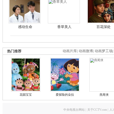
感动生命
香草美人
百花深处
热门推荐
动画片库
|
动画微博
|
动画梦工场
花园宝宝
爱探险的朵拉
燕尾侠
中央电视台网站
|
关于CCTV.com
|
人