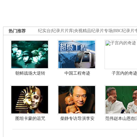
热门推荐
纪实台
|
纪录片片库
|
央视精品纪录片专场
|
BBC纪录片
朝鲜战场大逆转
中国工程奇迹
子宫内的奇
图坦卡蒙的诅咒
柴静专访导演李安
范伟赵本山恩怨