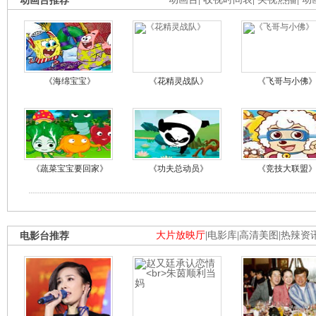
动画台推荐
《海绵宝宝》
《花精灵战队》
《飞哥与小佛
《蔬菜宝宝要回家》
《功夫总动员》
《竞技大联盟
电影台推荐
大片放映厅
|
电影库
|
高清美图
|
热辣资