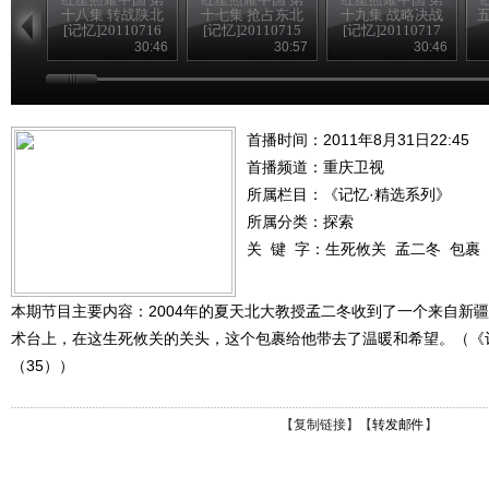
十八集 转战陕北
十七集 抢占东北
十九集 战略决战
五
[记忆]20110716
[记忆]20110715
[记忆]20110717
30:46
30:57
30:46
首播时间：2011年8月31日22:45
首播频道：
重庆卫视
所属栏目：
《记忆·精选系列》
所属分类：探索
关 键 字：
生死攸关
孟二冬
包裹
本期节目主要内容：2004年的夏天北大教授孟二冬收到了一个来自新
术台上，在这生死攸关的关头，这个包裹给他带去了温暖和希望。（《记忆》
（35））
【
复制链接
】【
转发邮件
】