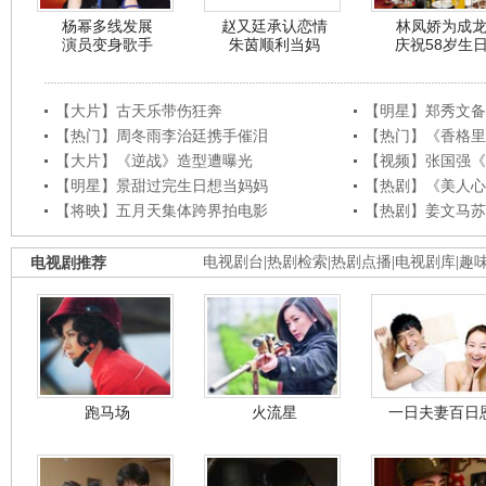
杨幂多线发展
赵又廷承认恋情
林凤娇为成
演员变身歌手
朱茵顺利当妈
庆祝58岁生
【大片】古天乐带伤狂奔
【明星】郑秀文备
【热门】周冬雨李治廷携手催泪
【热门】《香格里
【大片】《逆战》造型遭曝光
【视频】张国强《
【明星】景甜过完生日想当妈妈
【热剧】《美人心
【将映】五月天集体跨界拍电影
【热剧】姜文马苏
电视剧推荐
电视剧台
|
热剧检索
|
热剧点播
|
电视剧库
|
趣
跑马场
火流星
一日夫妻百日