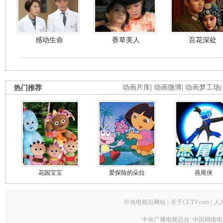
感动生命
香草美人
百花深处
热门推荐
动画片库
|
动画微博
|
动画梦工场
花园宝宝
爱探险的朵拉
燕尾侠
中央电视台网站
|
关于CCTV.com
|
人
中央广播电视总台 中国网络电