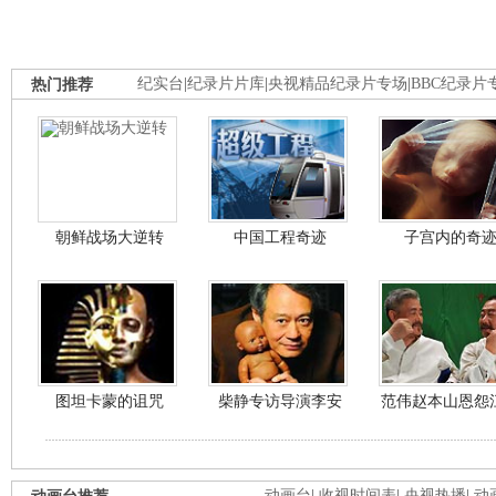
热门推荐
纪实台
|
纪录片片库
|
央视精品纪录片专场
|
BBC纪录片
朝鲜战场大逆转
中国工程奇迹
子宫内的奇
图坦卡蒙的诅咒
柴静专访导演李安
范伟赵本山恩怨
动画台
|
收视时间表
|
央视热播
|
动