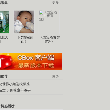
视频集
更多
奇北大
《传奇完达
《国宝酒古窖
》
山》
窖泥》
柚推荐
更多
秘世界小姐选拔标准
结童心 回味童年趣事
专辑热播榜