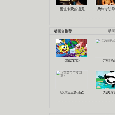
图坦卡蒙的诅咒
柴静专访
动画台推荐
动
《海绵宝宝》
《花精灵
《蔬菜宝宝要回家》
《功夫总