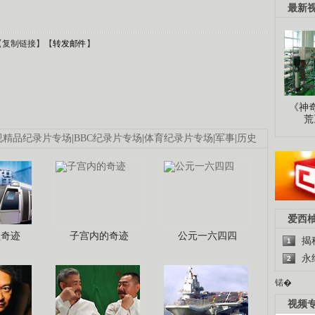
最新
【
复制链接
】【
转发邮件
】
《神
荒
视精品纪录片专场
|
BBC纪录片专场
|
体育纪录片专场
|
军事
|
历史
爱西
程奇迹
子宫内的奇迹
公元一六四四
揭
1
永
2
锘�
视频