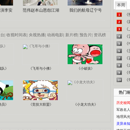
本周
导演李安
范伟赵本山恩怨江湖
我们的航母辽宁号
《
1
《
2
《
3
画台
|
收视时间表
|
央视热播
|
动画电影
|
新片榜
|
预告片
|
资讯榜
《
4
《
5
《
6
《
7
《
8
战队》
《飞哥与小佛》
《小破孩》
《
9
《
10
热门
历史秘
动员》
《竞技大联盟》
《小龙大功夫》
军政名
地理风
灵异未