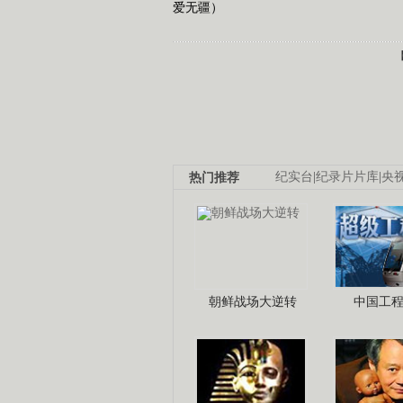
爱无疆）
热门推荐
纪实台
|
纪录片片库
|
央
朝鲜战场大逆转
中国工