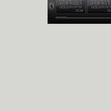
十八集 转战陕北
十七集 抢占
[记忆]20110716
[记忆]201107
30:46
30