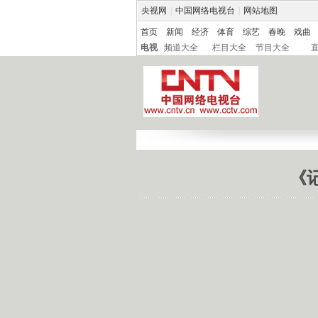
央视网
|
中国网络电视台
|
网站地图
首页
新闻
经济
体育
综艺
春晚
戏曲
电视
频道大全
栏目大全
节目大全
《记