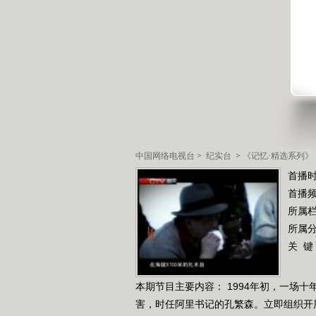
中国网络电视台
>
纪实台
>
《记忆·精选系列》
首播时
首播
所属
所属
关 键
本期节目主要内容： 1994年初，一场
害，时任阿里书记的孔繁森。立即组织开展救