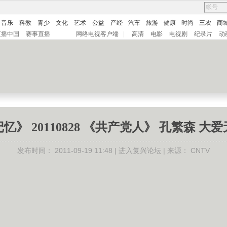
音乐
科教
青少
文化
艺术
公益
产经
汽车
旅游
健康
时尚
三农
商
直播中国
赛事直播
网络电视客户端
|
高清
电影
电视剧
纪录片
动
忆》 20110828 《共产党人》 孔繁森 大
发布时间：
2011-09-19 11:48 |
进入复兴论坛
| 来源：
CNTV