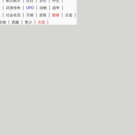
程
航空航天
抗日
女性
外交
术
武侠传奇
UFO
动物
战争
星
社会名流
灾难
皇陵
慈禧
古迹
文物
西藏
青少
大清
片热映专场
更多
BC纪录片专场
央视精品纪录片