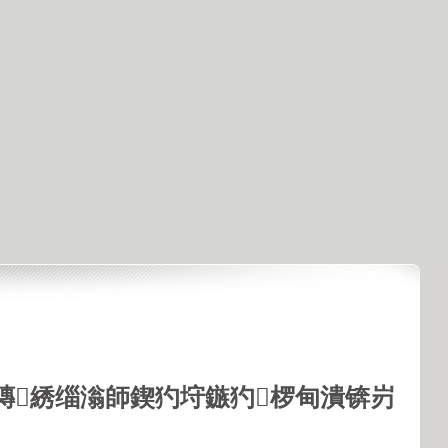
鏄綉缁滃師鍥犳垨鏃犳椤甸潰锛岃