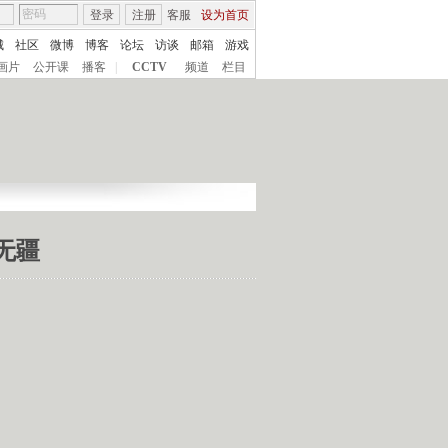
登录
注册
客服
设为首页
城
社区
微博
博客
论坛
访谈
邮箱
游戏
画片
公开课
播客
|
CCTV
频道
栏目
爱无疆