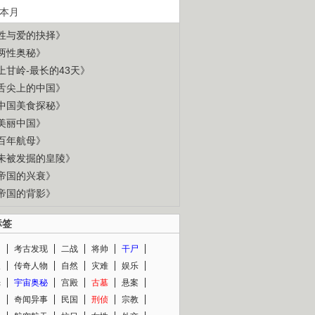
本月
性与爱的抉择》
两性奥秘》
上甘岭-最长的43天》
舌尖上的中国》
中国美食探秘》
美丽中国》
百年航母》
未被发掘的皇陵》
帝国的兴衰》
帝国的背影》
标签
闻
考古发现
二战
将帅
干尸
人
传奇人物
自然
灾难
娱乐
光
宇宙奥秘
宫殿
古墓
悬案
知
奇闻异事
民国
刑侦
宗教