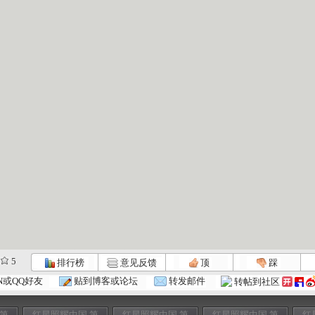
5
排行榜
意见反馈
顶
踩
N或QQ好友
贴到博客或论坛
转发邮件
转帖到社区
 第
红星照耀中国 第
红星照耀中国 第
红星照耀中国 第
红