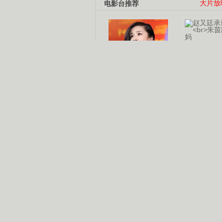
电影台推荐
大片放
杨幂多线发展
赵又廷承
演员变身歌手
朱茵顺
【大片】古天乐带伤狂奔
【热门】周冬雨李治廷携手催泪
【大片】《逆战》造型遭曝光
【明星】景甜过完生日想当妈妈
【将映】五月天集体跨界拍电影
电视剧推荐
电视剧台
|
热