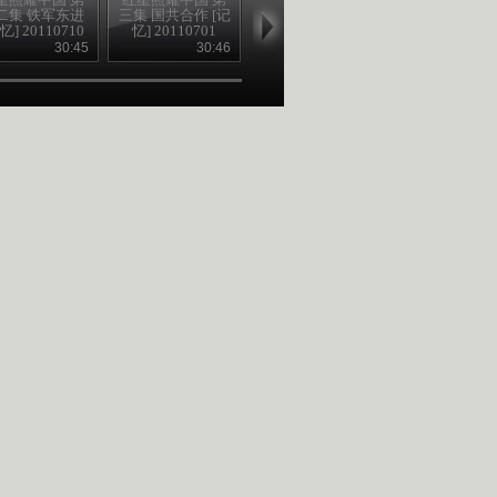
二集 铁军东进
三集 国共合作 [记
十三集 奔赴延安
六集 星火燎原 
忆] 20110710
忆] 20110701
[记忆]20110711
忆] 2011070
30:45
30:46
30:56
30