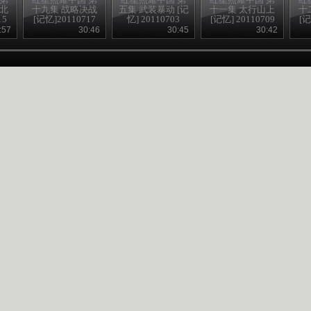
东北
十九集 战略决战
五集 武装暴动 [记
十一集 太行山上
十
15
[记忆]20110717
忆] 20110703
[记忆] 20110709
[记
:57
30:46
30:45
30:42