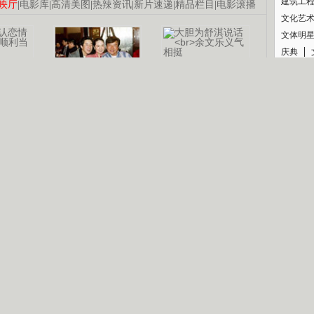
建筑工
映厅
|
电影库
|
高清美图
|
热辣资讯
|
新片速递
|
精品栏目
|
电影滚播
文化艺
文体明
庆典
纪录
认恋情
林凤娇为成龙
大胆为舒淇说话
利当妈
庆祝58岁生日
余文乐义气相挺
【明星】郑秀文备嫁衣等求婚
【热门】《香格里拉》全集在线看
【视频】张国强《王海涛今年41》
B
【热剧】《美人心计》在线观看
【热剧】姜文马苏《女人如花》全集
锘�
剧检索
|
热剧点播
|
电视剧库
|
趣味策划
|
CCTV-8官网
|
影视同期声