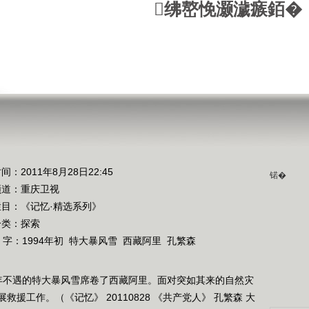
绋嶅悗灏濊瘯銆�
间：2011年8月28日22:45
锘�
频道：
重庆卫视
栏目：
《记忆·精选系列》
分类：探索
 字：
1994年初
特大暴风雪
西藏阿里
孔繁森
十年不遇的特大暴风雪席卷了西藏阿里。面对突如其来的自然灾
援工作。（《记忆》 20110828 《共产党人》 孔繁森 大