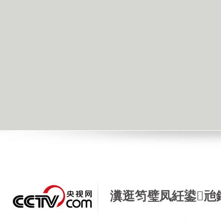
瀵逛笉璧凤紝鍙兘