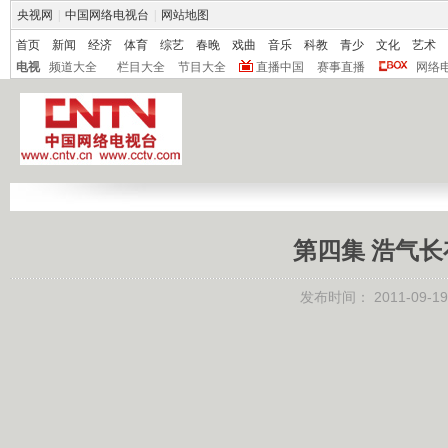
央视网
|
中国网络电视台
|
网站地图
首页
新闻
经济
体育
综艺
春晚
戏曲
音乐
科教
青少
文化
艺术
电视
频道大全
栏目大全
节目大全
直播中国
赛事直播
网络
第四集 浩气长存 
发布时间：
2011-09-19