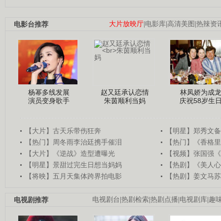
电影台推荐
大片放映厅
|
电影库
|
高清美图
|
热辣资
杨幂多线发展
赵又廷承认恋情
林凤娇为成
演员变身歌手
朱茵顺利当妈
庆祝58岁生
【大片】古天乐带伤狂奔
【明星】郑秀文备
【热门】周冬雨李治廷携手催泪
【热门】《香格里
【大片】《逆战》造型遭曝光
【视频】张国强《
【明星】景甜过完生日想当妈妈
【热剧】《美人心
【将映】五月天集体跨界拍电影
【热剧】姜文马苏
电视剧推荐
电视剧台
|
热剧检索
|
热剧点播
|
电视剧库
|
趣