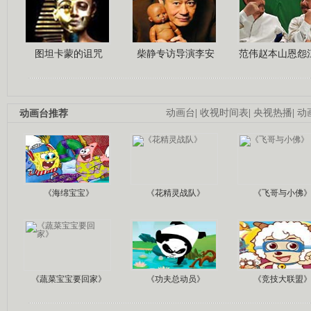
图坦卡蒙的诅咒
柴静专访导演李安
范伟赵本山恩怨
动画台推荐
动画台
|
收视时间表
|
央视热播
|
动
《海绵宝宝》
《花精灵战队》
《飞哥与小佛
《蔬菜宝宝要回家》
《功夫总动员》
《竞技大联盟