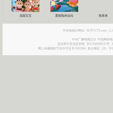
花园宝宝
爱探险的朵拉
燕尾侠
中央电视台网站
|
关于CCTV.com
|
人
中央广播电视总台 中国网络电
违法和不良信息举报
京ICP证060535号
网上传播视听节目许可证号 0102004
新出网证（京）字0