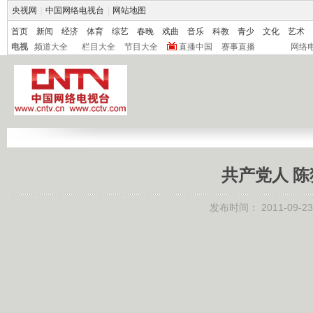
央视网
|
中国网络电视台
|
网站地图
首页
新闻
经济
体育
综艺
春晚
戏曲
音乐
科教
青少
文化
艺术
电视
频道大全
栏目大全
节目大全
直播中国
赛事直播
网络
共产党人 陈独秀
发布时间：
2011-09-23