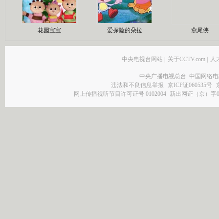
花园宝宝
爱探险的朵拉
燕尾侠
中央电视台网站
|
关于CCTV.com
|
人
中央广播电视总台 中国网络电
违法和不良信息举报
京ICP证060535号
网上传播视听节目许可证号 0102004
新出网证（京）字0