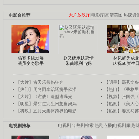
电影台推荐
大片放映厅
|
电影库
|
高清美图
|
热辣资
杨幂多线发展
赵又廷承认恋情
林凤娇为成
演员变身歌手
朱茵顺利当妈
庆祝58岁生
【大片】古天乐带伤狂奔
【明星】郑秀文备
【热门】周冬雨李治廷携手催泪
【热门】《香格里
【大片】《逆战》造型遭曝光
【视频】张国强《
【明星】景甜过完生日想当妈妈
【热剧】《美人心
【将映】五月天集体跨界拍电影
【热剧】姜文马苏
电视剧推荐
电视剧台
|
热剧检索
|
热剧点播
|
电视剧库
|
趣