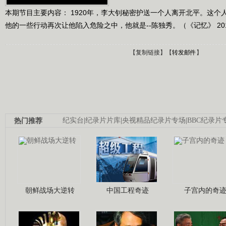
本期节目主要内容： 1920年，李大钊秘密护送一个人离开北平。这
他的一些行动再次让他陷入危险之中，他就是--陈独秀。（《记忆》 2011
【
复制链接
】【
转发邮件
】
热门推荐
纪实台
|
纪录片片库
|
央视精品纪录片专场
|
BBC纪录片
朝鲜战场大逆转
中国工程奇迹
子宫内的奇