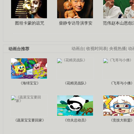
图坦卡蒙的诅咒
柴静专访导演李安
范伟赵本山恩怨
动画台推荐
动画台
|
收视时间表
|
央视热播
|
动
《海绵宝宝》
《花精灵战队》
《飞哥与小佛
《蔬菜宝宝要回家》
《功夫总动员》
《竞技大联盟