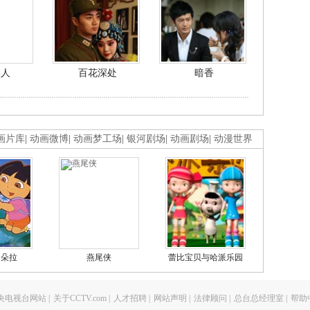
美人
百花深处
暗香
画片库
|
动画微博
|
动画梦工场
|
银河剧场
|
动画剧场
|
动漫世界
的朵拉
燕尾侠
蕾比宝贝与哈派乐园
央电视台网站
|
关于CCTV.com
|
人才招聘
|
网站声明
|
法律顾问
|
总台总经理室
|
帮助