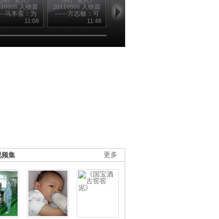
110606 人物篇
20110606 人物篇
20110606人物篇
于化虎：农民
—马本斋：为
——方志敏：可
林基路：库车人
神 2011060
了母亲
爱的中国
思念的好县长
11:08
11:46
11:41
11
视频集
更多