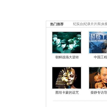
热门推荐
纪实台
|
纪录片片库
|
央
朝鲜战场大逆转
中国工
图坦卡蒙的诅咒
柴静专访