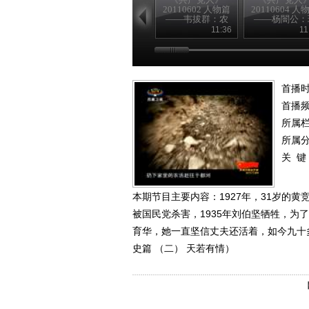
20110602 人物篇
20110604 人
——韦拔群：农
——杨闇公：
民的好拔哥
身信仰
11:36
11
首播时
首播
所属
所属
关 键
本期节目主要内容：1927年，31岁的黄
被国民党杀害，1935年刘伯坚牺牲，
育华，她一直坚信丈夫还活着，如今九十多岁
史篇 （二） 天若有情）