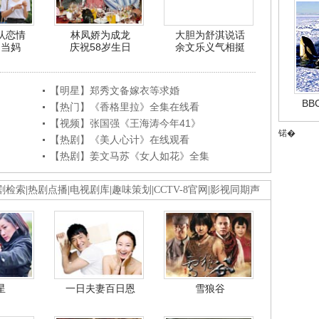
认恋情
林凤娇为成龙
大胆为舒淇说话
利当妈
庆祝58岁生日
余文乐义气相挺
【明星】郑秀文备嫁衣等求婚
B
【热门】《香格里拉》全集在线看
【视频】张国强《王海涛今年41》
锘�
【热剧】《美人心计》在线观看
【热剧】姜文马苏《女人如花》全集
剧检索
|
热剧点播
|
电视剧库
|
趣味策划
|
CCTV-8官网
|
影视同期声
星
一日夫妻百日恩
雪狼谷