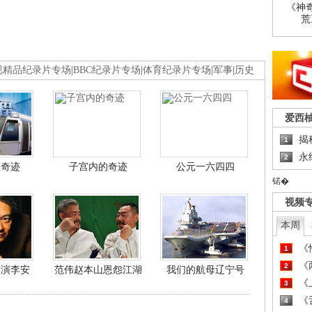
《神
荒
视精品纪录片专场
|
BBC纪录片专场
|
体育纪录片专场
|
军事
|
历史
爱西
揭
1
永
2
程奇迹
子宫内的奇迹
公元一六四四
锘�
视频
本周
《
1
《
2
导演李安
范伟赵本山恩怨江湖
我们的航母辽宁号
《
3
《
4