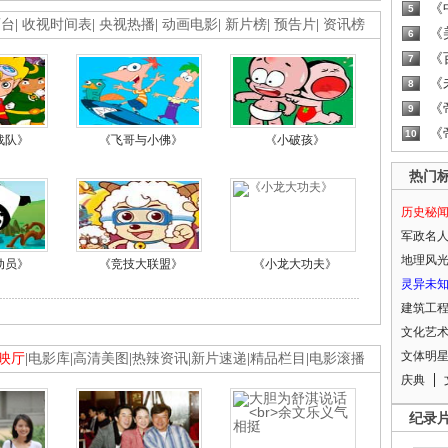
《
5
画台
|
收视时间表
|
央视热播
|
动画电影
|
新片榜
|
预告片
|
资讯榜
《
6
《
7
《
8
《
9
《
10
战队》
《飞哥与小佛》
《小破孩》
热门
历史秘
军政名
地理风
动员》
《竞技大联盟》
《小龙大功夫》
灵异未
建筑工
文化艺
文体明
映厅
|
电影库
|
高清美图
|
热辣资讯
|
新片速递
|
精品栏目
|
电影滚播
庆典
纪录