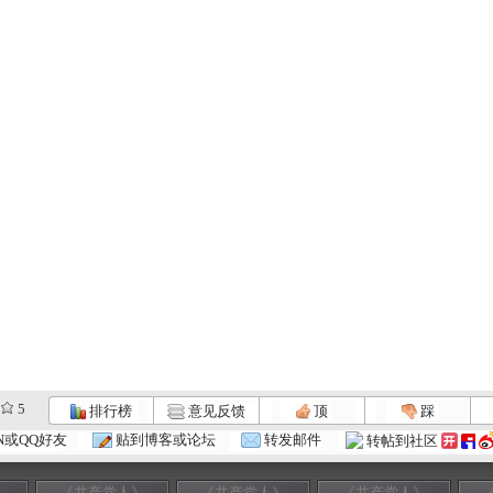
5
排行榜
意见反馈
顶
踩
N或QQ好友
贴到博客或论坛
转发邮件
转帖到社区
》
《共产党人》
《共产党人》
《共产党人》