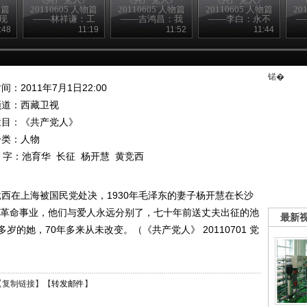
物篇
20110605 人物篇
20110605 人物篇
20110605 人物篇
20
现
——林祥谦：工
——吉鸿昌：我
——李白：永不
—
人先锋
是中国人
消逝的电波
:48
11:19
11:52
11:44
锘�
间：2011年7月1日22:00
频道：
西藏卫视
栏目：
《共产党人》
分类：人物
 字：
池育华
长征
杨开慧
黄竞西
竞西在上海被国民党处决，1930年毛泽东的妻子杨开慧在长沙
为了革命事业，他们与爱人永远分别了，七十年前送丈夫出征的池
最新
的她，70年多来从未改变。（《共产党人》 20110701 党
【
复制链接
】【
转发邮件
】