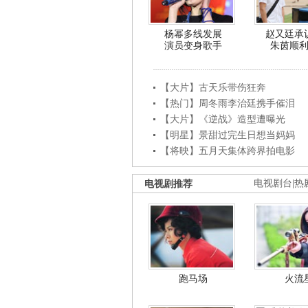
杨幂多线发展
赵又廷承
演员变身歌手
朱茵顺
【大片】古天乐带伤狂奔
【热门】周冬雨李治廷携手催泪
【大片】《逆战》造型遭曝光
【明星】景甜过完生日想当妈妈
【将映】五月天集体跨界拍电影
电视剧推荐
电视剧台
|
热
跑马场
火流