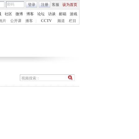
登录
注册
客服
设为首页
城
社区
微博
博客
论坛
访谈
邮箱
游戏
画片
公开课
播客
|
CCTV
频道
栏目