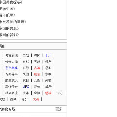
中国美食探秘》
美丽中国》
百年航母》
未被发掘的皇陵》
帝国的兴衰》
帝国的背影》
标签
闻
考古发现
二战
将帅
干尸
人
传奇人物
自然
灾难
娱乐
光
宇宙奥秘
宫殿
古墓
悬案
知
奇闻异事
民国
刑侦
宗教
程
航空航天
抗日
女性
外交
术
武侠传奇
UFO
动物
战争
星
社会名流
灾难
皇陵
慈禧
古迹
文物
西藏
青少
大清
片热映专场
更多