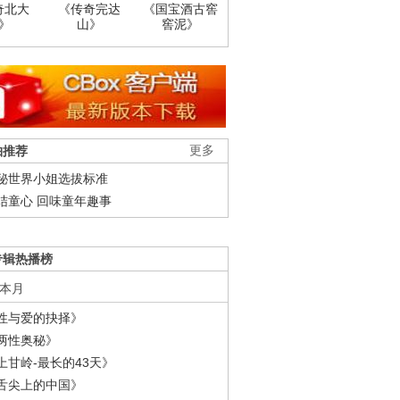
奇北大
《传奇完达
《国宝酒古窖
》
山》
窖泥》
柚推荐
更多
秘世界小姐选拔标准
结童心 回味童年趣事
专辑热播榜
本月
性与爱的抉择》
两性奥秘》
上甘岭-最长的43天》
舌尖上的中国》