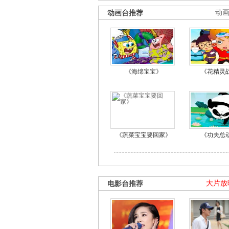
动画台推荐
动
《海绵宝宝》
《花精灵
《蔬菜宝宝要回家》
《功夫总
电影台推荐
大片放