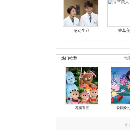
感动生命
香草
热门推荐
动
花园宝宝
爱探险
中