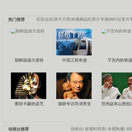
热门推荐
纪实台
|
纪录片片库
|
央视精品纪录片专场
|
BBC纪录片
朝鲜战场大逆转
中国工程奇迹
子宫内的奇
图坦卡蒙的诅咒
柴静专访导演李安
范伟赵本山恩怨
动画台推荐
动画台
|
收视时间表
|
央视热播
|
动