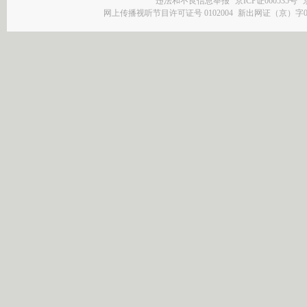
违法和不良信息举报
京ICP证060535号
网上传播视听节目许可证号 0102004
新出网证（京）字0