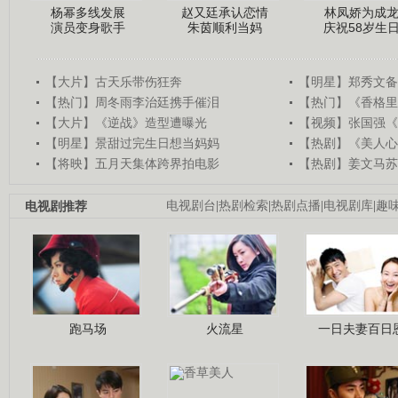
杨幂多线发展
赵又廷承认恋情
林凤娇为成
演员变身歌手
朱茵顺利当妈
庆祝58岁生
【大片】古天乐带伤狂奔
【明星】郑秀文备
【热门】周冬雨李治廷携手催泪
【热门】《香格里
【大片】《逆战》造型遭曝光
【视频】张国强《
【明星】景甜过完生日想当妈妈
【热剧】《美人心
【将映】五月天集体跨界拍电影
【热剧】姜文马苏
电视剧推荐
电视剧台
|
热剧检索
|
热剧点播
|
电视剧库
|
趣
跑马场
火流星
一日夫妻百日