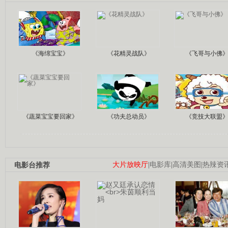
《海绵宝宝》
《花精灵战队》
《飞哥与小佛
《蔬菜宝宝要回家》
《功夫总动员》
《竞技大联盟
电影台推荐
大片放映厅
|
电影库
|
高清美图
|
热辣资