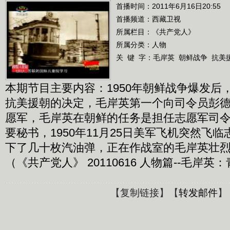
首播时间：2011年6月16日20:55
首播频道：
西藏卫视
所属栏目：
《共产党人》
所属分类：人物
关 键 字：
毛岸英
朝鲜战争
抗美
本期节目主要内容：1950年朝鲜战争爆发后
抗美援朝的决定，毛岸英第一个向司令员彭
愿军，毛岸英在朝鲜的任务是担任志愿军司
要秘书，1950年11月25日美军飞机突然飞
下了几十枚汽油弹，正在作战室的毛岸英壮烈
（《共产党人》 20110616 人物篇--毛岸
【
复制链接
】【
转发邮件
】