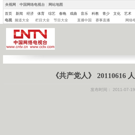
央视网
|
中国网络电视台
|
网站地图
首页
新闻
经济
体育
综艺
春晚
戏曲
音乐
科教
青少
文化
艺术
电视
频道大全
栏目大全
节目大全
直播中国
赛事直播
网络
《共产党人》 201106
发布时间：
2011-07-19