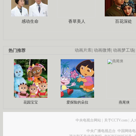
感动生命
香草美人
百花深处
热门推荐
动画片库
|
动画微博
|
动画梦工场
花园宝宝
爱探险的朵拉
燕尾侠
中央电视台网站
|
关于CCTV.com
|
人
中央广播电视总台 中国网络电