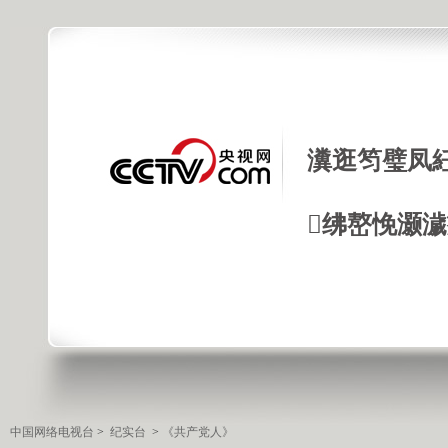
瀵逛笉璧凤
绋嶅悗灏
中国网络电视台
>
纪实台
>
《共产党人》