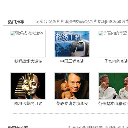
热门推荐
纪实台
|
纪录片片库
|
央视精品纪录片专场
|
BBC纪录片
朝鲜战场大逆转
中国工程奇迹
子宫内的奇
图坦卡蒙的诅咒
柴静专访导演李安
范伟赵本山恩怨
动画台
|
收视时间表
|
央视热播
|
动