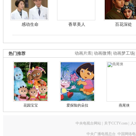
感动生命
香草美人
百花深处
热门推荐
动画片库
|
动画微博
|
动画梦工场
花园宝宝
爱探险的朵拉
燕尾侠
中央电视台网站
|
关于CCTV.com
|
人
中央广播电视总台 中国网络电