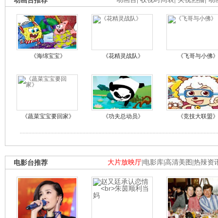
动画台推荐
《海绵宝宝》
《花精灵战队》
《飞哥与小佛
《蔬菜宝宝要回家》
《功夫总动员》
《竞技大联盟
电影台推荐
大片放映厅
|
电影库
|
高清美图
|
热辣资