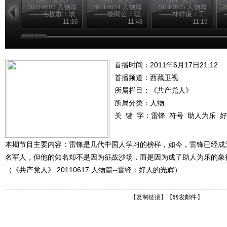
20110602 人物篇
20110604 人物篇
20110605 人物篇
2
——韦拔群：农
——杨闇公：现
——林祥谦：工
民的好拔哥
身信仰
人先锋
11:36
11:48
11:19
首播时间：2011年6月17日21:12
首播频道：
西藏卫视
所属栏目：
《共产党人》
所属分类：人物
关 键 字：
雷锋
符号
助人为乐
好
本期节目主要内容：雷锋是几代中国人学习的榜样，如今，雷锋已经成
名军人，但他的知名却不是因为征战沙场，而是因为成了助人为乐的象
（《共产党人》 20110617 人物篇--雷锋：好人的光辉）
【
复制链接
】【
转发邮件
】