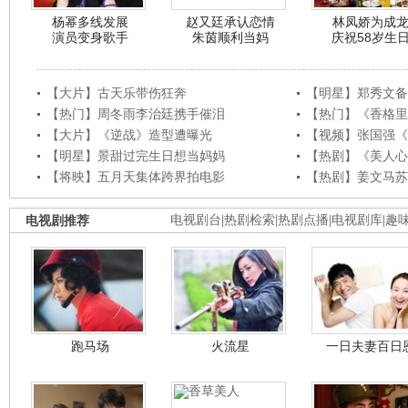
杨幂多线发展
赵又廷承认恋情
林凤娇为成
演员变身歌手
朱茵顺利当妈
庆祝58岁生
【大片】古天乐带伤狂奔
【明星】郑秀文备
【热门】周冬雨李治廷携手催泪
【热门】《香格里
【大片】《逆战》造型遭曝光
【视频】张国强《
【明星】景甜过完生日想当妈妈
【热剧】《美人心
【将映】五月天集体跨界拍电影
【热剧】姜文马苏
电视剧推荐
电视剧台
|
热剧检索
|
热剧点播
|
电视剧库
|
趣
跑马场
火流星
一日夫妻百日