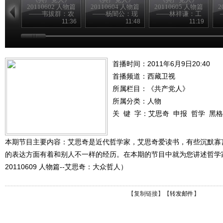
20110602 人物篇
20110604 人物篇
20110605 人物篇
2
——韦拔群：农
——杨闇公：现
——林祥谦：工
民的好拔哥
身信仰
人先锋
11:36
11:48
11:19
首播时间：2011年6月9日20:40
首播频道：
西藏卫视
所属栏目：
《共产党人》
所属分类：人物
关 键 字：
艾思奇
申报
哲学
黑格
本期节目主要内容：艾思奇是近代哲学家，艾思奇爱读书，有些沉默寡
的表达方面有着和别人不一样的经历。在本期的节目中就为您讲述哲学
20110609 人物篇--艾思奇：大众哲人）
【
复制链接
】【
转发邮件
】