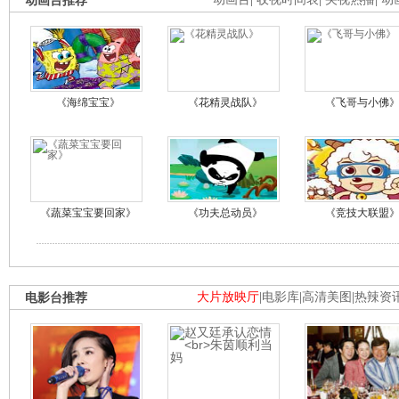
动画台推荐
《海绵宝宝》
《花精灵战队》
《飞哥与小佛
《蔬菜宝宝要回家》
《功夫总动员》
《竞技大联盟
电影台推荐
大片放映厅
|
电影库
|
高清美图
|
热辣资