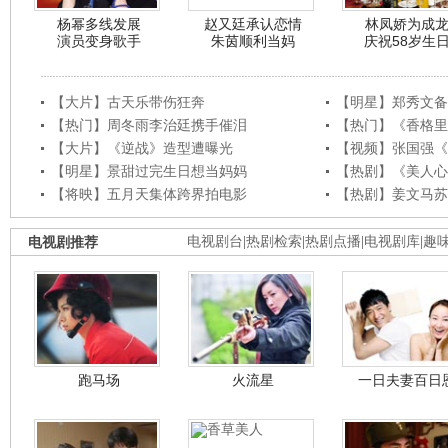
杨幂多线发展
赵又廷承认恋情
林凤娇为成
演员变身歌手
朱茵顺利当妈
庆祝58岁生
【大片】古天乐带伤狂奔
【明星】郑秀文备
【热门】周冬雨李治廷携手催泪
【热门】《香格里
【大片】《逆战》造型遭曝光
【视频】张国强《
【明星】景甜过完生日想当妈妈
【热剧】《美人心
【将映】五月天集体跨界拍电影
【热剧】姜文马苏
电视剧推荐
电视剧台
|
热剧检索
|
热剧点播
|
电视剧库
|
趣
跑马场
火流星
一日夫妻百日