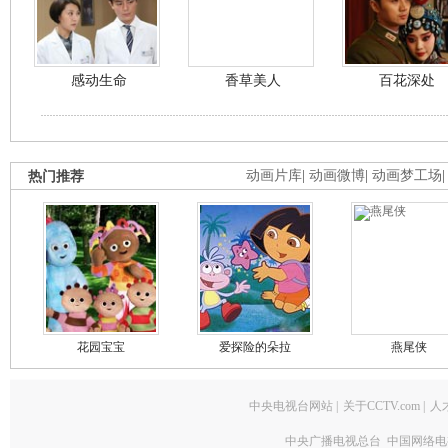
感动生命
香草美人
百花深处
热门推荐
动画片库
|
动画微博
|
动画梦工场
花园宝宝
爱探险的朵拉
燕尾侠
中央电视台网站
|
关于CCTV.com
|
人
中央广播电视总台 中国网络电