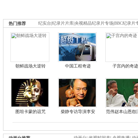
热门推荐
纪实台
|
纪录片片库
|
央视精品纪录片专场
|
BBC纪录片
朝鲜战场大逆转
中国工程奇迹
子宫内的奇
图坦卡蒙的诅咒
柴静专访导演李安
范伟赵本山恩怨
动画台
|
收视时间表
|
央视热播
|
动