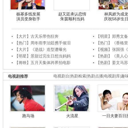
杨幂多线发展
赵又廷承认恋情
林凤娇为成
演员变身歌手
朱茵顺利当妈
庆祝58岁生
【大片】古天乐带伤狂奔
【明星】郑秀文备
【热门】周冬雨李治廷携手催泪
【热门】《香格里
【大片】《逆战》造型遭曝光
【视频】张国强《
【明星】景甜过完生日想当妈妈
【热剧】《美人心
【将映】五月天集体跨界拍电影
【热剧】姜文马苏
电视剧推荐
电视剧台
|
热剧检索
|
热剧点播
|
电视剧库
|
趣
跑马场
火流星
一日夫妻百日