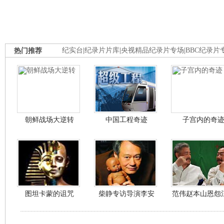
热门推荐
纪实台
|
纪录片片库
|
央视精品纪录片专场
|
BBC纪录片
朝鲜战场大逆转
中国工程奇迹
子宫内的奇
图坦卡蒙的诅咒
柴静专访导演李安
范伟赵本山恩怨