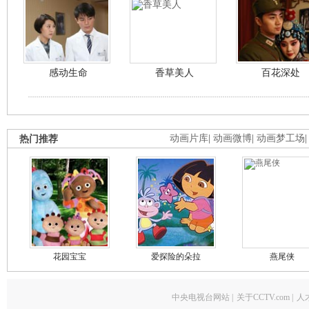
感动生命
香草美人
百花深处
热门推荐
动画片库
|
动画微博
|
动画梦工场
花园宝宝
爱探险的朵拉
燕尾侠
中央电视台网站
|
关于CCTV.com
|
人