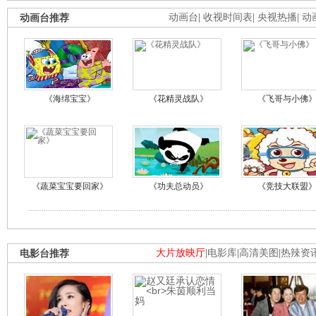
动画台推荐
动画台
|
收视时间表
|
央视热播
|
动
《海绵宝宝》
《花精灵战队》
《飞哥与小佛
《蔬菜宝宝要回家》
《功夫总动员》
《竞技大联盟
电影台推荐
大片放映厅
|
电影库
|
高清美图
|
热辣资