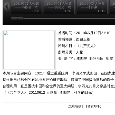
20110602 人物篇
20110604 人物篇
20110605 人物篇
2
——韦拔群：农
——杨闇公：现
——林祥谦：工
民的好拔哥
身信仰
人先锋
11:36
11:48
11:19
首播时间：2011年6月12日21:10
首播频道：
西藏卫视
所属栏目：
《共产党人》
所属分类：人物
关 键 字：
李四光
胜利油田
地震
本期节目主要内容：1921年通过重重阻碍，李四光学成回国，在国家
持根据自己独创的石油地质理论进行勘探，摘掉了中国贫油落后的帽子
合理利用一直是困扰中国和全世界的重大问题，李四光的目光穿越时空
（《共产党人》 20110612 人物篇--李四光：科学的目光）
【
复制链接
】【
转发邮件
】