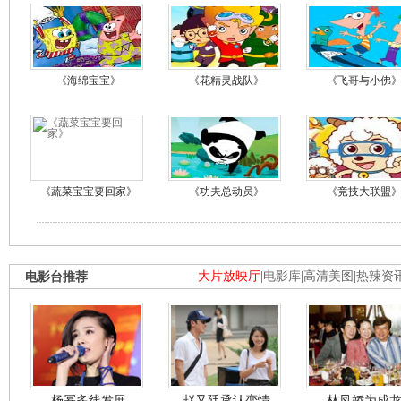
《海绵宝宝》
《花精灵战队》
《飞哥与小佛
《蔬菜宝宝要回家》
《功夫总动员》
《竞技大联盟
电影台推荐
大片放映厅
|
电影库
|
高清美图
|
热辣资
杨幂多线发展
赵又廷承认恋情
林凤娇为成