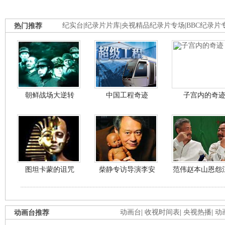
热门推荐
纪实台
|
纪录片片库
|
央视精品纪录片专场
|
BBC纪录片
朝鲜战场大逆转
中国工程奇迹
子宫内的奇
图坦卡蒙的诅咒
柴静专访导演李安
范伟赵本山恩怨
动画台推荐
动画台
|
收视时间表
|
央视热播
|
动