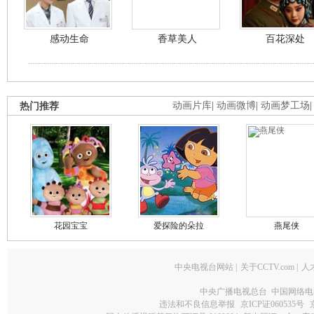
感动生命
香草美人
百花深处
热门推荐
动画片库
|
动画微博
|
动画梦工场
花园宝宝
爱探险的朵拉
燕尾侠
中央电视台网站
|
关于CCTV.com
|
人
中央广播电视总台 中国网络电
违法和不良信息举报
京ICP证060535号