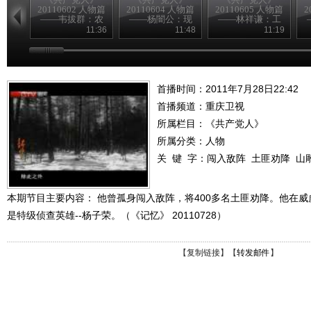
20110602 人物篇
20110604 人物篇
20110605 人物篇
2
——韦拔群：农
——杨闇公：现
——林祥谦：工
民的好拔哥
身信仰
人先锋
11:36
11:48
11:19
首播时间：2011年7月28日22:42
首播频道：
重庆卫视
所属栏目：
《共产党人》
所属分类：人物
关 键 字：
闯入敌阵
土匪劝降
山
本期节目主要内容： 他曾孤身闯入敌阵，将400多名土匪劝降。他在
是特级侦查英雄--杨子荣。（《记忆》 20110728）
【
复制链接
】【
转发邮件
】