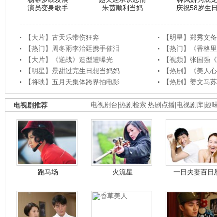
演员变身歌手
朱茵顺利当妈
庆祝58岁生
【大片】古天乐带伤狂奔
【明星】郑秀文备
【热门】周冬雨李治廷携手催泪
【热门】《香格里
【大片】《逆战》造型遭曝光
【视频】张国强《
【明星】景甜过完生日想当妈妈
【热剧】《美人心
【将映】五月天集体跨界拍电影
【热剧】姜文马苏
电视剧推荐
电视剧台
|
热剧检索
|
热剧点播
|
电视剧库
|
趣
跑马场
火流星
一日夫妻百日