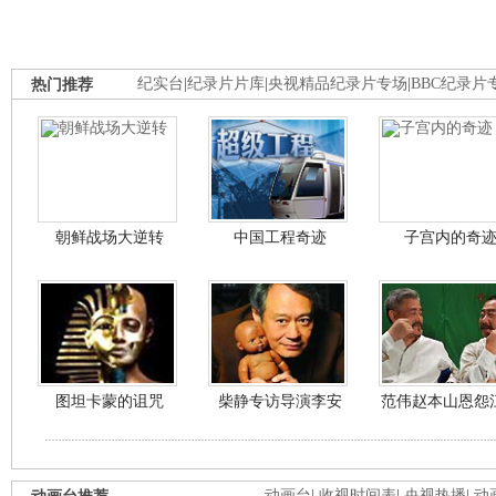
热门推荐
纪实台
|
纪录片片库
|
央视精品纪录片专场
|
BBC纪录片
朝鲜战场大逆转
中国工程奇迹
子宫内的奇
图坦卡蒙的诅咒
柴静专访导演李安
范伟赵本山恩怨
动画台
|
收视时间表
|
央视热播
|
动