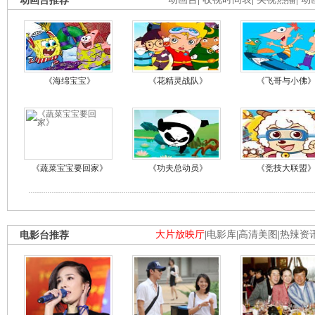
动画台推荐
《海绵宝宝》
《花精灵战队》
《飞哥与小佛
《蔬菜宝宝要回家》
《功夫总动员》
《竞技大联盟
电影台推荐
大片放映厅
|
电影库
|
高清美图
|
热辣资