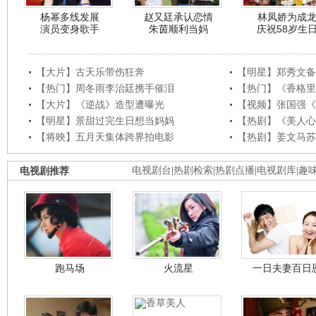
杨幂多线发展
赵又廷承认恋情
林凤娇为成
演员变身歌手
朱茵顺利当妈
庆祝58岁生
【大片】古天乐带伤狂奔
【明星】郑秀文备
【热门】周冬雨李治廷携手催泪
【热门】《香格里
【大片】《逆战》造型遭曝光
【视频】张国强《
【明星】景甜过完生日想当妈妈
【热剧】《美人心
【将映】五月天集体跨界拍电影
【热剧】姜文马苏
电视剧推荐
电视剧台
|
热剧检索
|
热剧点播
|
电视剧库
|
趣
跑马场
火流星
一日夫妻百日