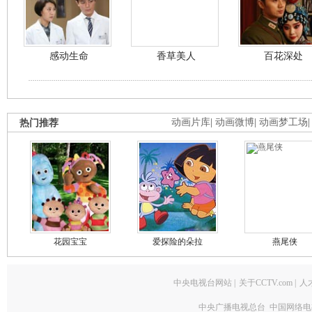
感动生命
香草美人
百花深处
热门推荐
动画片库
|
动画微博
|
动画梦工场
花园宝宝
爱探险的朵拉
燕尾侠
中央电视台网站
|
关于CCTV.com
|
人
中央广播电视总台 中国网络电