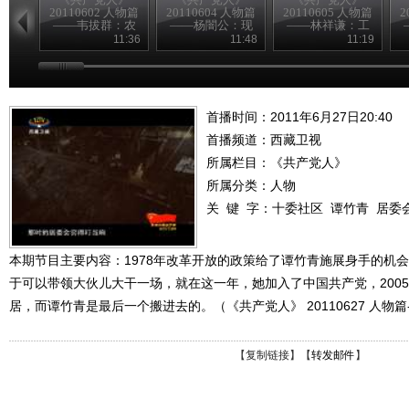
20110602 人物篇
20110604 人物篇
20110605 人物篇
2
——韦拔群：农
——杨闇公：现
——林祥谦：工
民的好拔哥
身信仰
人先锋
11:36
11:48
11:19
首播时间：2011年6月27日20:40
首播频道：
西藏卫视
所属栏目：
《共产党人》
所属分类：人物
关 键 字：
十委社区
谭竹青
居委
本期节目主要内容：1978年改革开放的政策给了谭竹青施展身手的机
于可以带领大伙儿大干一场，就在这一年，她加入了中国共产党，200
居，而谭竹青是最后一个搬进去的。（《共产党人》 20110627 人物
【
复制链接
】【
转发邮件
】