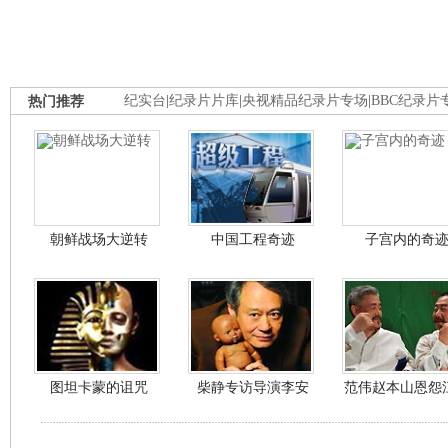
热门推荐
纪实台
|
纪录片片库
|
央视精品纪录片专场
|
BBC纪录片
朝鲜战场大逆转
中国工程奇迹
子宫内的奇
图坦卡蒙的诅咒
柴静专访导演李安
范伟赵本山恩怨