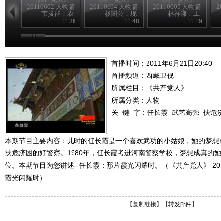
20110602 人物篇
20110604 人物篇
20110605 人物篇
2
——韦拔群：农
——杨闇公：现
——林祥谦：工
民的好拔哥
身信仰
人先锋
11:36
11:48
11:19
首播时间：2011年6月21日20:40
首播频道：
西藏卫视
所属栏目：
《共产党人》
所属分类：人物
关 键 字：
任长霞
武艺高强
扶危
本期节目主要内容：儿时的任长霞是一个喜欢武功的小姑娘，她的梦想
扶危济困的好警察。1980年，任长霞考进河南警察学校，梦想成真的
位。本期节目为您讲述--任长霞：那片霞光闪耀时。（《共产党人》 2011
霞光闪耀时）
【
复制链接
】【
转发邮件
】