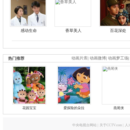
感动生命
香草美人
百花深处
热门推荐
动画片库
|
动画微博
|
动画梦工场
花园宝宝
爱探险的朵拉
燕尾侠
中央电视台网站
|
关于CCTV.com
|
人