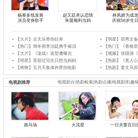
杨幂多线发展
赵又廷承认恋情
林凤娇为成
演员变身歌手
朱茵顺利当妈
庆祝58岁生
【大片】古天乐带伤狂奔
【明星】郑秀文备
【热门】周冬雨李治廷携手催泪
【热门】《香格里
【大片】《逆战》造型遭曝光
【视频】张国强《
【明星】景甜过完生日想当妈妈
【热剧】《美人心
【将映】五月天集体跨界拍电影
【热剧】姜文马苏
电视剧推荐
电视剧台
|
热剧检索
|
热剧点播
|
电视剧库
|
趣
跑马场
火流星
一日夫妻百日