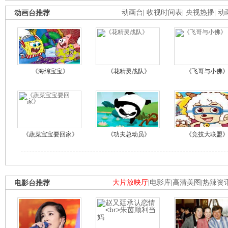
动画台推荐
动画台
|
收视时间表
|
央视热播
|
动
《海绵宝宝》
《花精灵战队》
《飞哥与小佛
《蔬菜宝宝要回家》
《功夫总动员》
《竞技大联盟
电影台推荐
大片放映厅
|
电影库
|
高清美图
|
热辣资