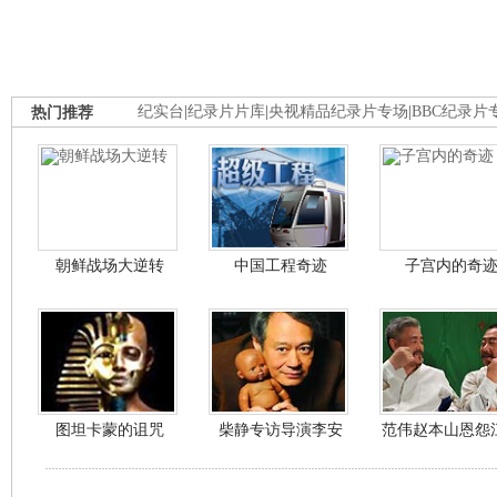
热门推荐
纪实台
|
纪录片片库
|
央视精品纪录片专场
|
BBC纪录片
朝鲜战场大逆转
中国工程奇迹
子宫内的奇
图坦卡蒙的诅咒
柴静专访导演李安
范伟赵本山恩怨