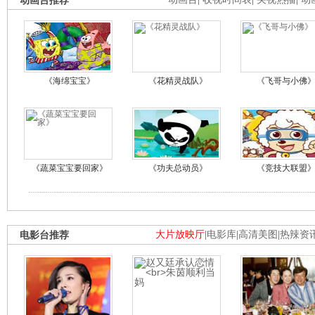
动画台推荐
《海绵宝宝》
《花精灵战队》
《飞哥与小佛
《蔬菜宝宝要回家》
《功夫总动员》
《竞技大联盟
电影台推荐
大片放映厅
|
电影库
|
高清美图
|
热辣资