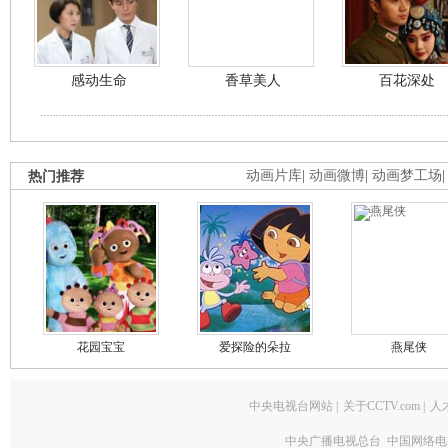
感动生命
香草美人
百花深处
热门推荐
动画片库
|
动画微博
|
动画梦工场
花园宝宝
爱探险的朵拉
燕尾侠
中央电视台网站
|
关于CCTV.com
|
人
中央广播电视总台 中国网络电