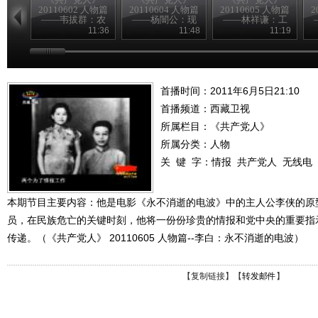
20110602 人物篇
20110604 人物篇
20110605 人物篇
2
——韦拔群：农
——杨闇公：现
——林祥谦：工
民的好拔哥
身信仰
人先锋
11:36
11:48
11:19
首播时间：2011年6月5日21:10
首播频道：
西藏卫视
所属栏目：
《共产党人》
所属分类：人物
关 键 字：
情报
共产党人
无线电
本期节目主要内容：他是电影《永不消逝的电波》中的主人公李侠的原
员，在民族危亡的关键时刻，他将一份份珍贵的情报和党中央的重要指
传递。（《共产党人》 20110605 人物篇--李白：永不消逝的电波）
【
复制链接
】【
转发邮件
】