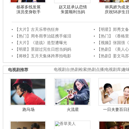
杨幂多线发展
赵又廷承认恋情
林凤娇为成
演员变身歌手
朱茵顺利当妈
庆祝58岁生
【大片】古天乐带伤狂奔
【明星】郑秀文备
【热门】周冬雨李治廷携手催泪
【热门】《香格里
【大片】《逆战》造型遭曝光
【视频】张国强《
【明星】景甜过完生日想当妈妈
【热剧】《美人心
【将映】五月天集体跨界拍电影
【热剧】姜文马苏
电视剧推荐
电视剧台
|
热剧检索
|
热剧点播
|
电视剧库
|
趣
跑马场
火流星
一日夫妻百日