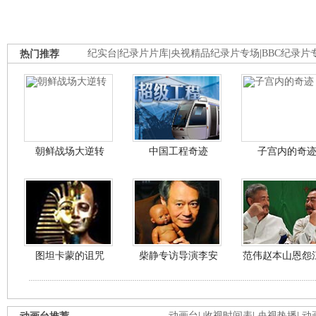
热门推荐
纪实台
|
纪录片片库
|
央视精品纪录片专场
|
BBC纪录片
朝鲜战场大逆转
中国工程奇迹
子宫内的奇
图坦卡蒙的诅咒
柴静专访导演李安
范伟赵本山恩怨
动画台
|
收视时间表
|
央视热播
|
动