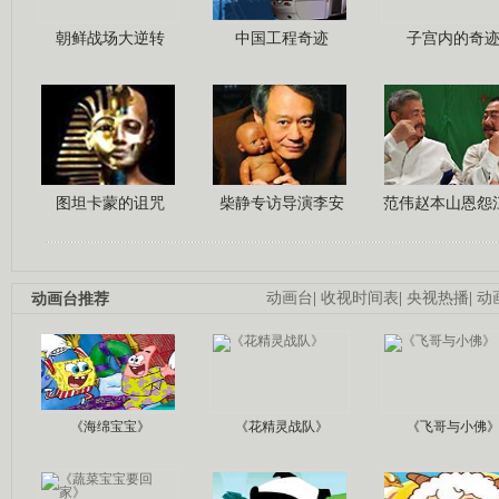
朝鲜战场大逆转
中国工程奇迹
子宫内的奇
图坦卡蒙的诅咒
柴静专访导演李安
范伟赵本山恩怨
动画台推荐
动画台
|
收视时间表
|
央视热播
|
动
《海绵宝宝》
《花精灵战队》
《飞哥与小佛