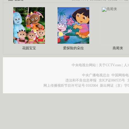
花园宝宝
爱探险的朵拉
燕尾侠
中央电视台网站
|
关于CCTV.com
|
人
中央广播电视总台 中国网络电
违法和不良信息举报
京ICP证060535号
网上传播视听节目许可证号 0102004
新出网证（京）字0