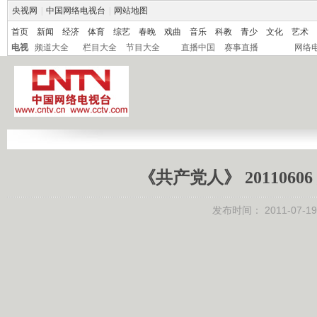
央视网
|
中国网络电视台
|
网站地图
首页
新闻
经济
体育
综艺
春晚
戏曲
音乐
科教
青少
文化
艺术
电视
频道大全
栏目大全
节目大全
直播中国
赛事直播
网络
《共产党人》 20110
发布时间：
2011-07-19