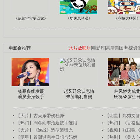
《蔬菜宝宝要回家》
《功夫总动员》
《竞技大联盟
电影台推荐
大片放映厅
|
电影库
|
高清美图
|
热辣资
杨幂多线发展
赵又廷承认恋情
林凤娇为成
演员变身歌手
朱茵顺利当妈
庆祝58岁生
【大片】古天乐带伤狂奔
【明星】郑秀文备
【热门】周冬雨李治廷携手催泪
【热门】《香格里
【大片】《逆战》造型遭曝光
【视频】张国强《
【明星】景甜过完生日想当妈妈
【热剧】《美人心