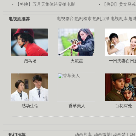
【将映】五月天集体跨界拍电影
【热剧】姜文马苏
电视剧推荐
电视剧台
|
热剧检索
|
热剧点播
|
电视剧库
|
趣
跑马场
火流星
一日夫妻百日
感动生命
香草美人
百花深处
热门推荐
动画片库
|
动画微博
|
动画梦工场