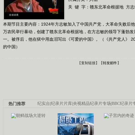
关 键 字：
赣东北革命根据地
方志
本期节目主要内容：1924年方志敏加入了中国共产党，大革命失败后他
万农民举行暴动，创建了赣东北革命根据地，在方志敏的领导下蓬勃发
一。被俘后，他在狱中用血泪写出《可爱的中国》。（《共产党人》 2011
的中国）
【
复制链接
】【
转发邮件
】
热门推荐
纪实台
|
纪录片片库
|
央视精品纪录片专场
|
BBC纪录片