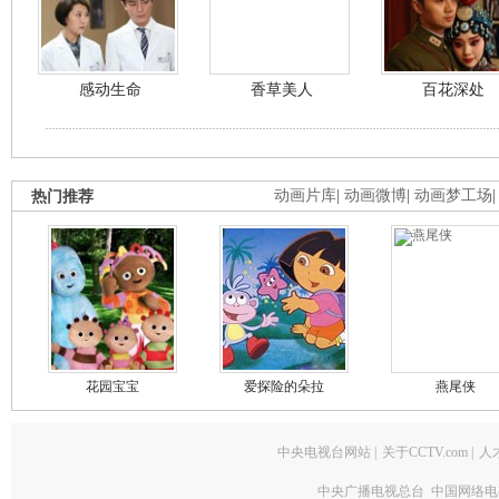
感动生命
香草美人
百花深处
热门推荐
动画片库
|
动画微博
|
动画梦工场
花园宝宝
爱探险的朵拉
燕尾侠
中央电视台网站
|
关于CCTV.com
|
人
中央广播电视总台 中国网络电