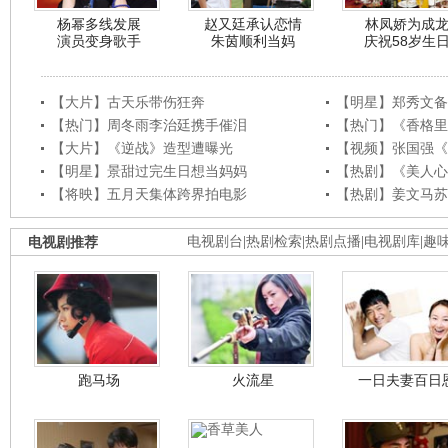
杨幂多线发展
赵又廷承认恋情
林凤娇为成
演员变身歌手
朱茵顺利当妈
庆祝58岁生
【大片】古天乐带伤狂奔
【明星】郑秀文备
【热门】周冬雨李治廷携手催泪
【热门】《香格里
【大片】《逆战》造型遭曝光
【视频】张国强《
【明星】景甜过完生日想当妈妈
【热剧】《美人心
【将映】五月天集体跨界拍电影
【热剧】姜文马苏
电视剧推荐
电视剧台
|
热剧检索
|
热剧点播
|
电视剧库
|
趣
跑马场
火流星
一日夫妻百日