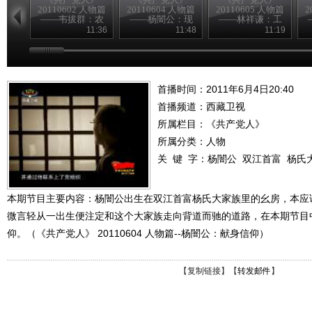
20110602 人物篇
20110604 人物篇
20110605 人物篇
2
——韦拔群：农
——杨闇公：现
——林祥谦：工
民的好拔哥
身信仰
人先锋
11:36
11:48
11:19
首播时间：2011年6月4日20:40
首播频道：
西藏卫视
所属栏目：
《共产党人》
所属分类：人物
关 键 字：
杨闇公
双江首富
杨氏
本期节目主要内容：杨闇公出生在双江首富杨氏大家族里的幺房，本应
微言轻从一出生便注定和这个大家族走向背道而驰的道路，在本期节目中
仰。（《共产党人》 20110604 人物篇--杨闇公：献身信仰）
【
复制链接
】【
转发邮件
】