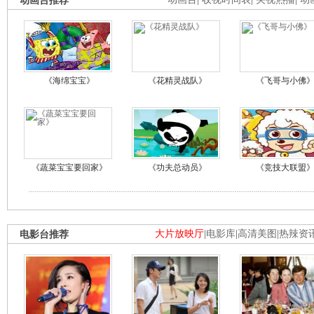
动画台推荐
《海绵宝宝》
《花精灵战队》
《飞哥与小佛
《蔬菜宝宝要回家》
《功夫总动员》
《竞技大联盟
电影台推荐
大片放映厅
|
电影库
|
高清美图
|
热辣资