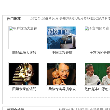
热门推荐
纪实台
|
纪录片片库
|
央视精品纪录片专场
|
BBC纪录片
朝鲜战场大逆转
中国工程奇迹
子宫内的奇
图坦卡蒙的诅咒
柴静专访导演李安
范伟赵本山恩怨
动画台
|
收视时间表
|
央视热播
|
动